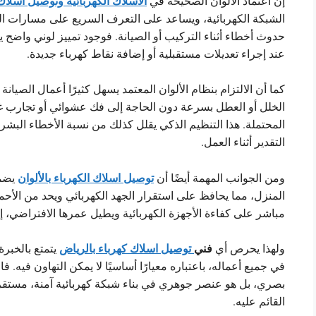
الأسلاك الكهربائية وتوصيل اسلاك 
إن اعتماد الألوان الصحيحة في
الشبكة الكهربائية، ويساعد على التعرف السريع على مسارات ال
حدوث أخطاء أثناء التركيب أو الصيانة. فوجود تمييز لوني واضح 
عند إجراء تعديلات مستقبلية أو إضافة نقاط كهرباء جديدة.
كما أن الالتزام بنظام الألوان المعتمد يسهل كثيرًا أعمال
الصيانة 
الخلل أو العطل بسرعة دون الحاجة إلى فك عشوائي أو تجارب غي
المحتملة. هذا التنظيم الذكي يقلل كذلك من نسبة الأخطاء البشري
التقدير أثناء العمل.
توصيل اسلاك الكهرباء بالألوان
ومن الجوانب المهمة أيضًا أن
يضمن
المنزل، مما يحافظ على استقرار الجهد الكهربائي ويحد من الأحما
مباشر على كفاءة الأجهزة الكهربائية ويطيل عمرها الافتراضي، إ
فني
توصيل اسلاك كهرباء بالرياض
ولهذا يحرص أي
يتمتع بالخبرة 
في جميع أعماله، باعتباره معيارًا أساسيًا لا يمكن التهاون فيه.
بصري، بل هو عنصر جوهري في بناء شبكة كهربائية آمنة، مستقرة
القائم عليه.