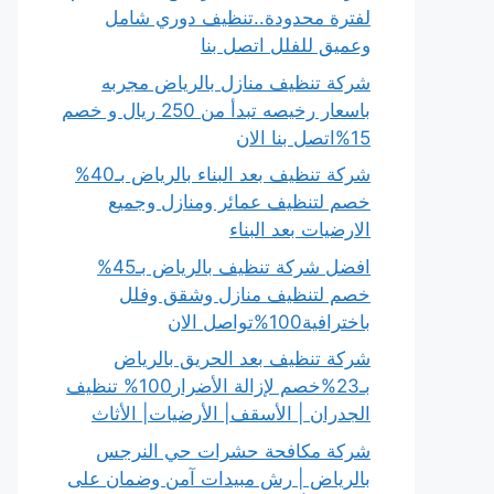
لفترة محدودة..تنظيف دوري شامل
وعميق للفلل اتصل بنا
شركة تنظيف منازل بالرياض مجربه
باسعار رخيصه تبدأ من 250 ريال و خصم
15%اتصل بنا الان
شركة تنظيف بعد البناء بالرياض بـ40%
خصم لتنظيف عمائر ومنازل وجميع
الارضيات بعد البناء
افضل شركة تنظيف بالرياض بـ45%
خصم لتنظيف منازل وشقق وفلل
باخترافية100%تواصل الان
شركة تنظيف بعد الحريق بالرياض
بـ23%خصم لإزالة الأضرار100% تنظيف
الجدران | الأسقف| الأرضيات| الأثاث
شركة مكافحة حشرات حي النرجس
بالرياض | رش مبيدات آمن وضمان على