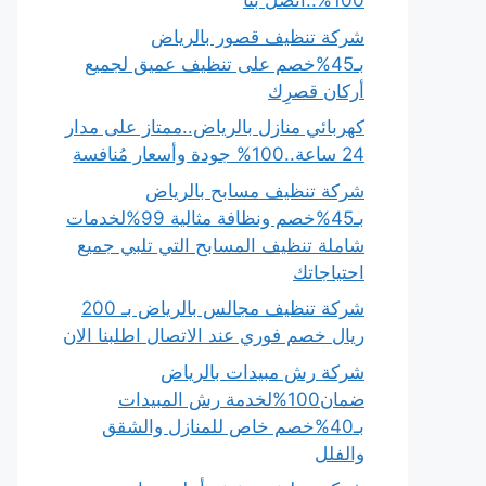
100%..اتصل بنا
شركة تنظيف قصور بالرياض
بـ45%خصم على تنظيف عميق لجميع
أركان قصرِك
كهربائي منازل بالرياض..ممتاز على مدار
24 ساعة..100% جودة وأسعار مُنافسة
شركة تنظيف مسابح بالرياض
بـ45%خصم ونظافة مثالية 99%لخدمات
شاملة تنظيف المسابح التي تلبي جميع
احتياجاتك
شركة تنظيف مجالس بالرياض بـ 200
ريال خصم فوري عند الاتصال اطلبنا الان
شركة رش مبيدات بالرياض
ضمان100%لخدمة رش المبيدات
بـ40%خصم خاص للمنازل والشقق
والفلل