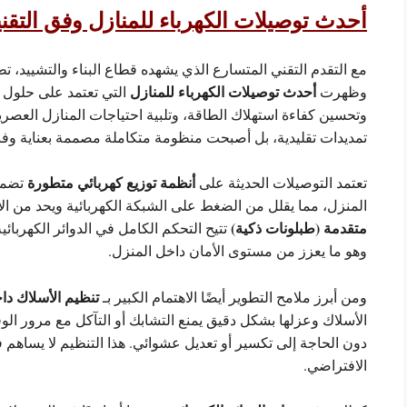
أحدث توصيلات الكهرباء للمنازل وفق التقني
مع التقدم التقني المتسارع الذي يشهده قطاع البناء والتشييد، 
أحدث توصيلات الكهرباء للمنازل
وظهرت
التي تعتمد على حلول 
وتحسين كفاءة استهلاك الطاقة، وتلبية احتياجات المنازل العصرية 
تمديدات تقليدية، بل أصبحت منظومة متكاملة مصممة بعناية وفق
أنظمة توزيع كهربائي متطورة
تعتمد التوصيلات الحديثة على
تضمن 
المنزل، مما يقلل من الضغط على الشبكة الكهربائية ويحد من ال
متقدمة (طبلونات ذكية)
تتيح التحكم الكامل في الدوائر الكهربائي
وهو ما يعزز من مستوى الأمان داخل المنزل.
تنظيم الأسلاك دا
ومن أبرز ملامح التطوير أيضًا الاهتمام الكبير بـ
الأسلاك وعزلها بشكل دقيق يمنع التشابك أو التآكل مع مرور الو
دون الحاجة إلى تكسير أو تعديل عشوائي. هذا التنظيم لا يساه
الافتراضي.