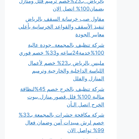
بالرياض..بـ23%خصم ترميم فلل ومنازل
بضمان100% اتصل الان
مقاول صب خرسانة السقف بالرياض
تنفيذ الأسقف والقواعد الخرسانية بأعلى
معايير الجودة
شركة تنظيف بالمجمعة..جودة عالية
100%خدمة24ساعه و33% خصم فوري
مليس بالرياض بـ23% خصم لأعمال
اللياسة الداخلية والخارجية وترميم
المنازل والفلل
شركة تنظيف بالخرج خصم 45%لنظافة
مثالية 100% فلل.قصور.منازل.بيوت
الخرج اتصل الـأن
شركة مكافحة حشرات بالمجمعة بـ33%
خصم لرش مبيدات آمن وضمان فعال
99% تواصل الان