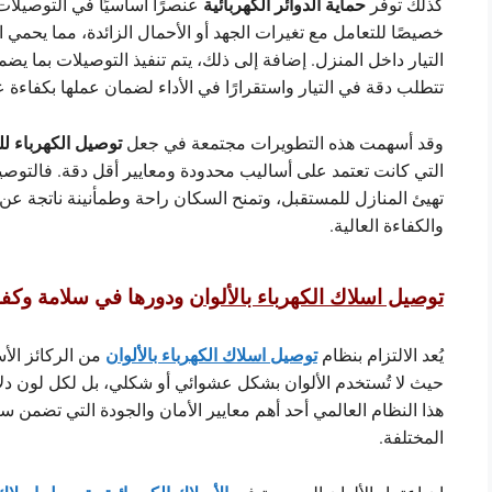
حماية الدوائر الكهربائية
كذلك توفر
عنصرًا أساسيًا في التوصيلات
خصيصًا للتعامل مع تغيرات الجهد أو الأحمال الزائدة، مما يحمي 
التيار داخل المنزل. إضافة إلى ذلك، يتم تنفيذ التوصيلات بما يض
تتطلب دقة في التيار واستقرارًا في الأداء لضمان عملها بكفاءة عا
توصيل الكهرباء لل
وقد أسهمت هذه التطويرات مجتمعة في جعل
التي كانت تعتمد على أساليب محدودة ومعايير أقل دقة. فالتوص
تهيئ المنازل للمستقبل، وتمنح السكان راحة وطمأنينة ناتجة عن 
والكفاءة العالية.
توصيل اسلاك الكهرباء بالألوان
ودورها في سلامة وكفا
توصيل اسلاك الكهرباء بالألوان
يُعد الالتزام بنظام
من الركائز الأ
حيث لا تُستخدم الألوان بشكل عشوائي أو شكلي، بل لكل لون دلال
هذا النظام العالمي أحد أهم معايير الأمان والجودة التي تضمن س
المختلفة.