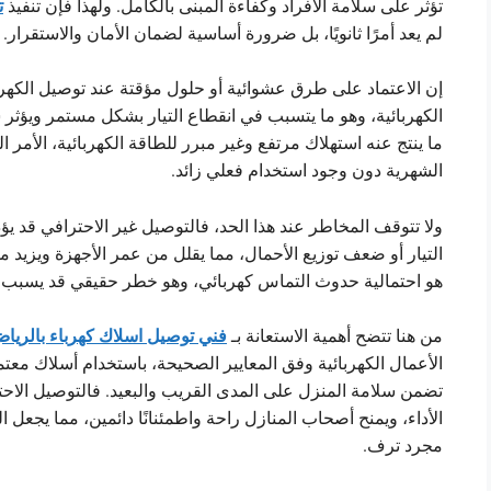
ت
تؤثر على سلامة الأفراد وكفاءة المبنى بالكامل. ولهذا فإن تنفيذ
لم يعد أمرًا ثانويًا، بل ضرورة أساسية لضمان الأمان والاستقرار.
إن الاعتماد على طرق عشوائية أو حلول مؤقتة عند توصيل الكهر
الكهربائية، وهو ما يتسبب في انقطاع التيار بشكل مستمر ويؤثر س
ما ينتج عنه استهلاك مرتفع وغير مبرر للطاقة الكهربائية، الأمر 
الشهرية دون وجود استخدام فعلي زائد.
ولا تتوقف المخاطر عند هذا الحد، فالتوصيل غير الاحترافي قد يؤد
التيار أو ضعف توزيع الأحمال، مما يقلل من عمر الأجهزة ويزيد م
هو احتمالية حدوث التماس كهربائي، وهو خطر حقيقي قد يسبب حر
فني توصيل اسلاك كهرباء بالريا
من هنا تتضح أهمية الاستعانة بـ
الأعمال الكهربائية وفق المعايير الصحيحة، باستخدام أسلاك معتم
تضمن سلامة المنزل على المدى القريب والبعيد. فالتوصيل الاحت
الأداء، ويمنح أصحاب المنازل راحة واطمئنانًا دائمين، مما يجعل
مجرد ترف.