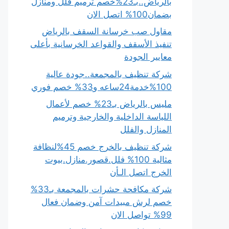
بالرياض..بـ23%خصم ترميم فلل ومنازل
بضمان100% اتصل الان
مقاول صب خرسانة السقف بالرياض
تنفيذ الأسقف والقواعد الخرسانية بأعلى
معايير الجودة
شركة تنظيف بالمجمعة..جودة عالية
100%خدمة24ساعه و33% خصم فوري
مليس بالرياض بـ23% خصم لأعمال
اللياسة الداخلية والخارجية وترميم
المنازل والفلل
شركة تنظيف بالخرج خصم 45%لنظافة
مثالية 100% فلل.قصور.منازل.بيوت
الخرج اتصل الـأن
شركة مكافحة حشرات بالمجمعة بـ33%
خصم لرش مبيدات آمن وضمان فعال
99% تواصل الان