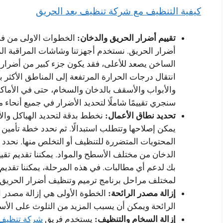
كيفية التنظيف مع شركة تنظيف بعد الحريق
تقييم أضرار الحريق والدخان:
الخطوات الاولى من ف
أضرار الحريق. نستخدم أجهزتنا وشاشات المراقبة الم
الساخن يصعد للأعلى، فقد يكون جزء كبير من أضرار
انتقال درجات الحرارة المرتفعة إلى المناطق الأكثر ب
والأبواب والأسقف بالدخان والسخام، حتى في الأماكن
سنجري تقييمًا شاملًا لتحديد الأضرار في جميع أنحاء م
تحديد نطاق الأعمال:
نخطط بدقة لتحديد الهياكل والأس
يمكن إصلاحها وتتطلب استبدالًا. ثم نحدد خطة تأمين 
المحتويات المتضررة للتنظيف أو التخلص منها. نحدد
الدخان من مختلف الأسطح والمواد. يمكننا تقديم تق
بك لدعم أي مطالبات. في هذه المرحلة، يمكننا تقديم 
لمختلف مراحل برنامج ترميم وتنظيف أضرار الحريق.
إزالة مصدر الرائحة:
الخطوة الأولى هي إزالة مصدر ا
الرائحة ويمكن أن يسبب المزيد من التلوث على الأس
إزالة السخام والتنظيف:
يستخدم فريق
شركة تنظيف 