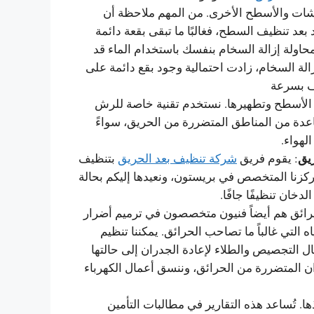
وشات والأسطح الأخرى. من المهم ملاحظة أن
د بعد تنظيف السطح، فغالبًا ما تبقى بقعة دائمة
حاولة إزالة السخام بنفسك باستخدام الماء قد
الة السخام، زادت احتمالية وجود بقع دائمة على
رف بسرعة
 الأسطح وتطهيرها. نستخدم تقنية خاصة للرش
اعدة من المناطق المتضررة من الحريق، سواءً
لهواء.
يق
: يقوم فريق
شركة تنظيف بعد الحريق
بتنظيف
ركزنا المتخصص في بريستون، ونعيدها إليكم بحالة
خان تنظيفًا جافًا.
حرائق هم أيضاً فنيون متخصصون في ترميم أضرار
اه التي غالباً ما تصاحب الحرائق. يمكننا تنظيم
ل التجصيص والطلاء لإعادة الجدران إلى حالتها
ان المتضررة من الحرائق، وننسق أعمال الكهرباء
ها. تُساعد هذه التقارير في مطالبات التأمين