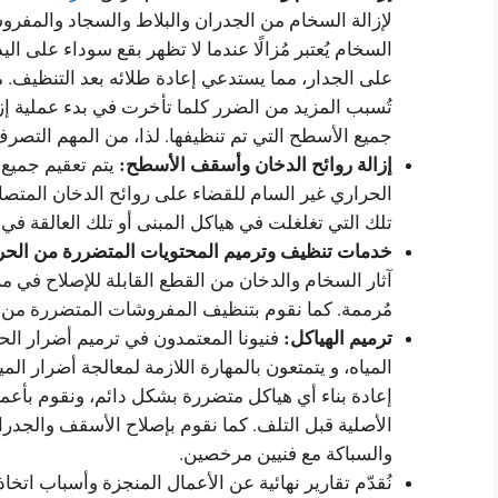
لإزالة السخام من الجدران والبلاط والسجاد والمفر
السخام يُعتبر مُزالًا عندما لا تظهر بقع سوداء على الي
على الجدار، مما يستدعي إعادة طلائه بعد التنظيف. م
تُسبب المزيد من الضرر كلما تأخرت في بدء عملية إز
جميع الأسطح التي تم تنظيفها. لذا، من المهم التص
إزالة روائح الدخان وأسقف الأسطح:
يتم تعقيم جميع
الحراري غير السام للقضاء على روائح الدخان المتص
تلك التي تغلغلت في هياكل المبنى أو تلك العالقة في ا
خدمات تنظيف وترميم المحتويات المتضررة من الحر
آثار السخام والدخان من القطع القابلة للإصلاح في م
مُرممة. كما نقوم بتنظيف المفروشات المتضررة من الد
ترميم الهياكل:
فنيونا المعتمدون في ترميم أضرار ال
المياه، و يتمتعون بالمهارة اللازمة لمعالجة أضرار المي
إعادة بناء أي هياكل متضررة بشكل دائم، ونقوم بأعما
الأصلية قبل التلف. كما نقوم بإصلاح الأسقف والجدر
والسباكة مع فنيين مرخصين.
نُقدّم تقارير نهائية عن الأعمال المنجزة وأسباب اتخاذ