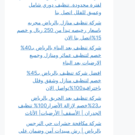
لفترة محدودة..تنظيف دوري شامل
وعميق للفلل اتصل بنا
شركة تنظيف منازل بالرياض مجربه
باسعار رخيصه تبدأ من 250 ريال و خصم
15%اتصل بنا الان
شركة تنظيف بعد البناء بالرياض بـ40%
خصم لتنظيف عمائر ومنازل وجميع
الارضيات بعد البناء
افضل شركة تنظيف بالرياض بـ45%
خصم لتنظيف منازل وشقق وفلل
باخترافية100%تواصل الان
شركة تنظيف بعد الحريق بالرياض
بـ23%خصم لإزالة الأضرار100% تنظيف
الجدران | الأسقف| الأرضيات| الأثاث
شركة مكافحة حشرات حي النرجس
بالرياض | رش مبيدات آمن وضمان على