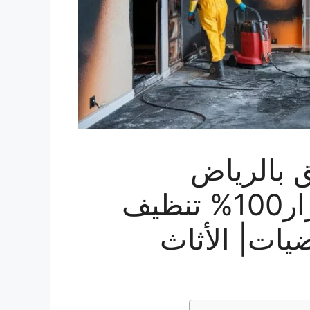
 بالرياض
بـ23%خصم لإزالة الأضرار100% تنظيف
يات| الأثاث