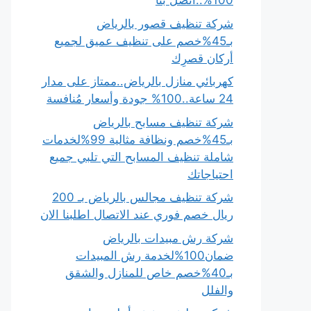
100%..اتصل بنا
شركة تنظيف قصور بالرياض
بـ45%خصم على تنظيف عميق لجميع
أركان قصرِك
كهربائي منازل بالرياض..ممتاز على مدار
24 ساعة..100% جودة وأسعار مُنافسة
شركة تنظيف مسابح بالرياض
بـ45%خصم ونظافة مثالية 99%لخدمات
شاملة تنظيف المسابح التي تلبي جميع
احتياجاتك
شركة تنظيف مجالس بالرياض بـ 200
ريال خصم فوري عند الاتصال اطلبنا الان
شركة رش مبيدات بالرياض
ضمان100%لخدمة رش المبيدات
بـ40%خصم خاص للمنازل والشقق
والفلل