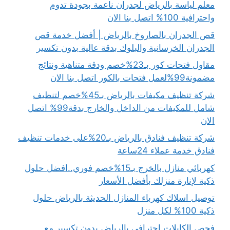
معلم لياسة بالرياض لجدران ناعمة بجودة تدوم
واحترافية 100% اتصل بنا الان
قص الجدران بالصاروخ بالرياض | أفضل خدمة قص
الجدران الخرسانية والبلوك بدقة عالية بدون تكسير
مقاول فتحات كور بـ23%خصم ودقة متناهية ونتائج
مضمونة99%لعمل فتحات بالكور اتصل بنا الان
شركة تنظيف مكيفات بالرياض بـ45%خصم لتنظيف
شامل للمكيفات من الداخل والخارج بدقة99% اتصل
الان
شركة تنظيف فنادق بالرياض بـ20%على خدمات تنظيف
فنادق خدمة عملاء 24ساعة
كهربائي منازل بالخرج بـ15%خصم فوري..افضل حلول
ذكية لإنارة منزلك بأفضل الأسعار
توصيل اسلاك كهرباء المنازل الحديثة بالرياض حلول
ذكية 100% لكل منزل
فحص الكابلات احترافي بالرياض بدون تكسير مع