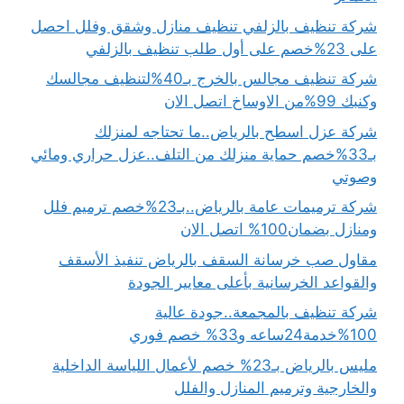
شركة تنظيف بالزلفي تنظيف منازل وشقق وفلل احصل
على 23%خصم على أول طلب تنظيف بالزلفي
شركة تنظيف مجالس بالخرج بـ40%لتنظيف مجالسك
وكنبك 99%من الاوساخ اتصل الان
شركة عزل اسطح بالرياض..ما تحتاجه لمنزلك
بـ33%خصم حماية منزلك من التلف..عزل حراري ومائي
وصوتي
شركة ترميمات عامة بالرياض..بـ23%خصم ترميم فلل
ومنازل بضمان100% اتصل الان
مقاول صب خرسانة السقف بالرياض تنفيذ الأسقف
والقواعد الخرسانية بأعلى معايير الجودة
شركة تنظيف بالمجمعة..جودة عالية
100%خدمة24ساعه و33% خصم فوري
مليس بالرياض بـ23% خصم لأعمال اللياسة الداخلية
والخارجية وترميم المنازل والفلل