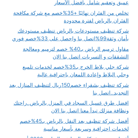
عميق وتعقيم شامل بأفضل الأسعار
تخلص من الفئران نهائيًا +35%خصم مع شركة مكافحة
الفئران بالرياض لفترة محدودة
شركة تنظيف مستودعات بالرياض تنظيف مستودعك
بأمان وثقة99%اتصل بنا واحصل على 33%خصم فوري
مقاول ترميم الرياض بـ40% خصم لترميم ومعالجة
التشققات و التسربات اتصل بنا الان
شركة جلي بلاط الخرج بـ35%خصم لخدمات تلميع
وجلي البلاط وإعادة اللمعان باحترافية عالية
شركة تنظيف بشقراء خصم150ريال لتنظيف المنازل بعد
التجديد..اتصل بنا
افضل طرق غسيل السجاد في المنزل بالرياض..راحتك
ونظافة منزلك تبدأ معنا اتصل بنا الان
أفضل شركة تنظيف بعد النقل بالرياض بـ45%خصم
لخدمات احترافية وسريعة بأسعار مناسبة