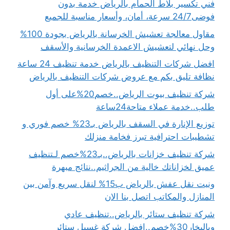
فني تكسير بلاط الحمام بالرياض خدمة بدون
فوضى24/7 سرعة، أمان، وأسعار مناسبة للجميع
مقاول معالجة تعشيش الخرسانة بالرياض بجودة 100%
وحل نهائي لتعشيش الاعمدة الخرسانية والأسقف
افضل شركات التنظيف بالرياض خدمة تنظيف 24 ساعة
نظافة تليق بكم مع عروض شركات التنظيف بالرياض
شركة تنظيف بيوت الرياض..خصم20%على أول
طلب..خدمة عملاء متاحة24ساعة
توزيع الإنارة في السقف بالرياض بـ23% خصم فوري و
تشطيبات احترافية تبرز فخامة منزلك
شركة تنظيف خزانات بالرياض..بـ23%خصم لـتنظيف
عميق لخزاناتك خالية من الجراثيم..نتائج مبهرة
ونيت نقل عفش بالرياض ب15% لنقل سريع وآمن بين
المنازل والمكاتب اتصل بنا الان
شركة تنظيف ستائر بالرياض..تنظيف عادي
وبالبخار30%خصم..افضل شركة غسيل ستائر