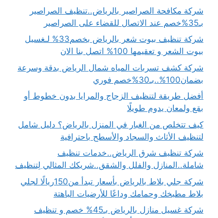
شركة مكافحة الصراصير بالرياض..تنظيف الصراصير
بـ35%خصم عند الاتصال للقضاء على الصراصير
شركة تنظيف بيوت شعر بالرياض بخصم33% لـغسيل
بيوت الشعر و تعقيمها 100% اتصل بنا الان
شركة كشف تسربات المياه شمال الرياض بدقة وسرعة
بضمان100%..بـ30%خصم فوري
أفضل طريقة لتنظيف الزجاج والمرايا بدون خطوط أو
بقع ولمعان يدوم طويلًا
كيف تتخلص من الغبار في المنزل بالرياض؟ دليل شامل
لتنظيف الأثاث والسجاد والأسطح باحترافية
شركة تنظيف شرق الرياض..خدمات تنظيف
شاملة..المنازل والفلل والشقق..شريكك المثالي لِتنظيف
شركة جلي بلاط بالرياض بأسعار تبدأ من150ريالًا لجلي
بلاط مطبخك وحمامك وداعًا للأرضيات الباهتة
شركة غسيل منازل بالرياض بـ45% خصم و تنظيف