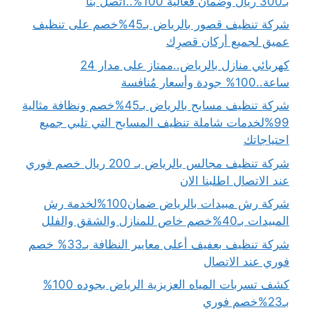
بـ300 ريال وضمان فعالية 100%..اتصل بنا
شركة تنظيف قصور بالرياض بـ45%خصم على تنظيف
عميق لجميع أركان قصرِك
كهربائي منازل بالرياض..ممتاز على مدار 24
ساعة..100% جودة وأسعار مُنافسة
شركة تنظيف مسابح بالرياض بـ45%خصم ونظافة مثالية
99%لخدمات شاملة تنظيف المسابح التي تلبي جميع
احتياجاتك
شركة تنظيف مجالس بالرياض بـ 200 ريال خصم فوري
عند الاتصال اطلبنا الان
شركة رش مبيدات بالرياض ضمان100%لخدمة رش
المبيدات بـ40%خصم خاص للمنازل والشقق والفلل
شركة تنظيف بعفيف أعلى معايير النظافة بـ33% خصم
فوري عند الاتصال
كشف تسربات المياه العزيزية الرياض بجوده 100%
بـ23%خصم فوري