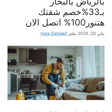
بالرياض بالبخار
بـ33%خصم شقتك
هتنور100% اتصل الان
يناير 20, 2026
بقلم
Hala Elshiekh