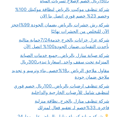
بـ150ريال خصم لإصلاح تسربات المياه
شركة تنظيف موكيت بالرياض لنظافة موكيتك 100%
وخصم 23% خصم فوري اتصل بنا الان
شركة رش حشرات بالرياض بضمان الجودة 99%احجز
الآن للتخلص من الحشرات نهائيًا
شركة عزل خزانات بالخرج خدمة7/24حماية مثالية
بأحدث التقنيات..ضمان الجودة100% اتصل الآن
شركة صيانة منازل بالرياض..جميع خدمات الصيانة
المنزلية تحت سقف واحد..اسعارنا تبدءبـ300ريال
مقاول ملاحق الرياض بـ18%خصم..بناء وترميم و تجديد
ملاحق ضمان جودة
شركة تنظيف ارضيات بالرياض..100ريال خصم فوري
لتنظيف شامل للأرضيات الخارجية والداخلية
شركة تنظيف منازل بالخرج..نظافة منزلية
فاخرة..33%خصم لـ تعقيم فعال لمنزلك
شركة صيانة كهرباء منازل بالرياض على مدار24