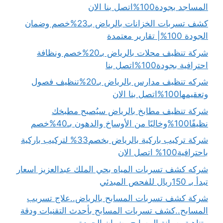
المساجد بجودة100%اتصل بنا الان
كشف تسربات الخزانات بالرياض بـ23%خصم وضمان
الجودة 100%| تقارير معتمدة
شركة تنظيف محلات بالرياض بـ20%خصم ونظافة
احترافية بجودة100%اتصل بنا
شركه تنظيف مدارس بالرياض بـ20%تنظيف فصول
وتعقيمها100%اتصل بنا الان
شركة تنظيف مطابخ بالرياض سيُصبح مطبخك
نظيفًا100%وخاليًا من الأوساخ والدهون بـ40%خصم
شركة تركيب باركية بالرياض بخصم33% لتركيب باركية
باحترافية100% اتصل الان
شركه كشف تسربات المياه بحي الملك عبدالعزيز اسعار
تبدأ بـ 150ريال للفحص المبدئي
شركة كشف تسربات المسابح بالرياض..علاج تسريب
المسابح..كشف تسربات المسابح بأحدث التقنيات ودقة