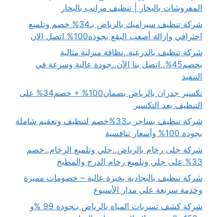
المفروشات بالبخار | تنظيف مراتب بالبخار
شركة تنظيف سيراميك بالرياض بـ34% خصم وتلميع
احترافي وإزالة أصعب البقع بجوده100% اتصل الان
شركة تنظيف بالدرعية..نظافة منزلية مثالية
بخصم45%..اتصل بنا الآن..جودة عالية وسرعة في
التنفيذ
تكسير جدران بالرياض بضمان100% + خصم34% على
التنظيف بعد التكسير
شركة تنظيف بساجر بـ33%خصم لتنظيف وتعقيم شاملة
بجودة 100% وأسعار تنافسية
شركة جلى رخام بالرياض..جلي وتلميع الرخام..خصم
33% على جلي وتلميع رخام الدرج والمطبخ
شركة تنظيف بالبجادية بخبرة عالية – خصومات مميزة
وخدمة سريعة على مدار الأسبوع
شركة كشف تسربات المياه بالرياض بـجودة 99 %و