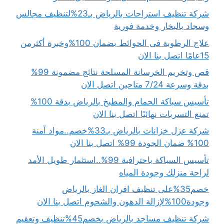
شركة تنظيف استراحات بالرياض بـ23%لتنظيف مجالس
وسجاد بالبخار وخدمة فورية
علاج الرطوبة فى الحوائط بضمان 100%وخبرة أكثرمن
15عامًا اتصل بنا الان
قص وتخريم الخرسانة المسلحة نتائج مضمونة 99%
بدقة وسرعة 7/24 متاحين اتصل الان
تأسيس سباكة الحمام والمطبخ بالرياض بدقة 100%
تمنع التسربات نهائيًا اتصل بنا الان
شركة عزل خزانات بالرياض بـ33%خصم..مواد آمنة
100% ضمان الجودة 99% اتصل بنا الان
تأسيس السباكة باحترافية 99%..استثمار طويل الأمد
لراحة منزلك وجودة المياه
خصم35%على تنظيف افران الغاز بالرياض
وجودة100%لإزالة الدهون والشحوم اتصل بنا الان
شركة تنظيف مساجد بالرياض بخصم45%تنظيف وتعقيم