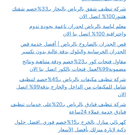
شركة تنظيف شقق بالرياض بالبخار بـ33%خصم شقتك
هتنور100% اتصل الان
معلم لياسة بالرياض لجدران ناعمة بجودة تدوم
واحترافية 100% اتصل بنا الان
قص الجدران بالصاروخ بالرياض | أفضل خدمة قص
الجدران الخرسانية والبلوك بدقة عالية بدون تكسير
مقاول فتحات كور بـ23%خصم ودقة متناهية ونتائج
مضمونة99%لعمل فتحات بالكور اتصل بنا الان
شركة تنظيف مكيفات بالرياض بـ45%خصم لتنظيف
شامل للمكيفات من الداخل والخارج بدقة99% اتصل
الان
شركة تنظيف فنادق بالرياض بـ20%على خدمات تنظيف
فنادق خدمة عملاء 24ساعة
كهربائي منازل بالخرج بـ15%خصم فوري..افضل حلول
ذكية لإنارة منزلك بأفضل الأسعار