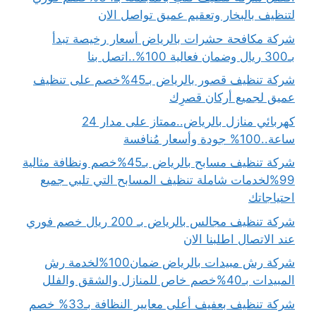
لتنظيف بالبخار وتعقيم عميق تواصل الان
شركة مكافحة حشرات بالرياض أسعار رخيصة تبدأ
بـ300 ريال وضمان فعالية 100%..اتصل بنا
شركة تنظيف قصور بالرياض بـ45%خصم على تنظيف
عميق لجميع أركان قصرِك
كهربائي منازل بالرياض..ممتاز على مدار 24
ساعة..100% جودة وأسعار مُنافسة
شركة تنظيف مسابح بالرياض بـ45%خصم ونظافة مثالية
99%لخدمات شاملة تنظيف المسابح التي تلبي جميع
احتياجاتك
شركة تنظيف مجالس بالرياض بـ 200 ريال خصم فوري
عند الاتصال اطلبنا الان
شركة رش مبيدات بالرياض ضمان100%لخدمة رش
المبيدات بـ40%خصم خاص للمنازل والشقق والفلل
شركة تنظيف بعفيف أعلى معايير النظافة بـ33% خصم