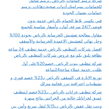
شركة ترميم حمامات بالرياض..ترميم شامل
للحمامات..سيراميك،أدوات صحية،دهانات..ترميم
حمامات بضمان الجودة
فني تكسير بلاط الحمام بالرياض خدمة بدون
فوضى24/7 سرعة، أمان، وأسعار مناسبة للجميع
مقاول معالجة تعشيش الخرسانة بالرياض بجودة 100%
وحل نهائي لتعشيش الاعمدة الخرسانية والأسقف
افضل شركات التنظيف بالرياض خدمة تنظيف 24 ساعة
نظافة تليق بكم مع عروض شركات التنظيف بالرياض
شركة تنظيف بيوت الرياض..خصم20%على أول
طلب..خدمة عملاء متاحة24ساعة
توزيع الإنارة في السقف بالرياض بـ23% خصم فوري و
تشطيبات احترافية تبرز فخامة منزلك
شركة تنظيف خزانات بالرياض..بـ23%خصم لـتنظيف
عميق لخزاناتك خالية من الجراثيم..نتائج مبهرة
ونيت نقل عفش بالرياض ب15% لنقل سريع وآمن بين