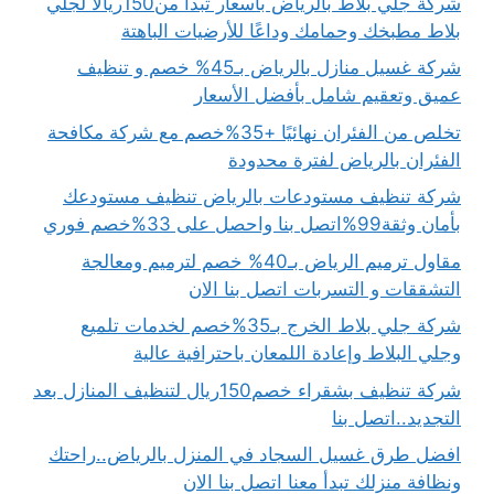
شركة جلي بلاط بالرياض بأسعار تبدأ من150ريالًا لجلي
بلاط مطبخك وحمامك وداعًا للأرضيات الباهتة
شركة غسيل منازل بالرياض بـ45% خصم و تنظيف
عميق وتعقيم شامل بأفضل الأسعار
تخلص من الفئران نهائيًا +35%خصم مع شركة مكافحة
الفئران بالرياض لفترة محدودة
شركة تنظيف مستودعات بالرياض تنظيف مستودعك
بأمان وثقة99%اتصل بنا واحصل على 33%خصم فوري
مقاول ترميم الرياض بـ40% خصم لترميم ومعالجة
التشققات و التسربات اتصل بنا الان
شركة جلي بلاط الخرج بـ35%خصم لخدمات تلميع
وجلي البلاط وإعادة اللمعان باحترافية عالية
شركة تنظيف بشقراء خصم150ريال لتنظيف المنازل بعد
التجديد..اتصل بنا
افضل طرق غسيل السجاد في المنزل بالرياض..راحتك
ونظافة منزلك تبدأ معنا اتصل بنا الان