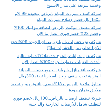
وخدمة سريعة على مدار الأسبوع
شركة كشف تسربات المياه بالرياض بـجودة 99 %و
بـ150ريال خصم لإصلاح تسربات المياه
شركة تنظيف موكيت بالرياض لنظافة موكيتك 100%
وخصم 23% خصم فوري اتصل بنا الان
شركة رش حشرات بالرياض بضمان الجودة 99%احجز
الآن للتخلص من الحشرات نهائيًا
شركة عزل خزانات بالخرج خدمة7/24حماية مثالية
بأحدث التقنيات..ضمان الجودة100% اتصل الآن
شركة صيانة منازل بالرياض..جميع خدمات الصيانة
المنزلية تحت سقف واحد..اسعارنا تبدءبـ300ريال
مقاول ملاحق الرياض بـ18%خصم..بناء وترميم و تجديد
ملاحق ضمان جودة
شركة تنظيف ارضيات بالرياض..100ريال خصم فوري
لتنظيف شامل للأرضيات الخارجية والداخلية