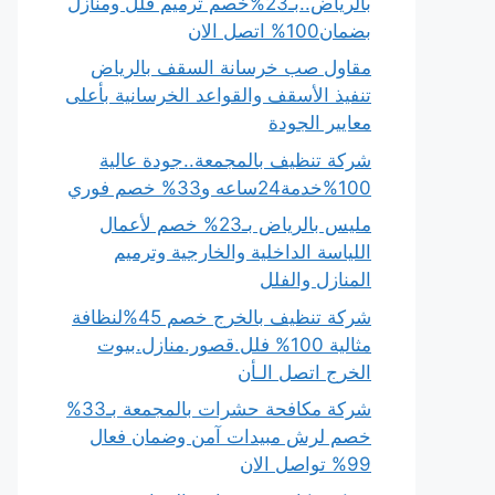
بالرياض..بـ23%خصم ترميم فلل ومنازل
بضمان100% اتصل الان
مقاول صب خرسانة السقف بالرياض
تنفيذ الأسقف والقواعد الخرسانية بأعلى
معايير الجودة
شركة تنظيف بالمجمعة..جودة عالية
100%خدمة24ساعه و33% خصم فوري
مليس بالرياض بـ23% خصم لأعمال
اللياسة الداخلية والخارجية وترميم
المنازل والفلل
شركة تنظيف بالخرج خصم 45%لنظافة
مثالية 100% فلل.قصور.منازل.بيوت
الخرج اتصل الـأن
شركة مكافحة حشرات بالمجمعة بـ33%
خصم لرش مبيدات آمن وضمان فعال
99% تواصل الان