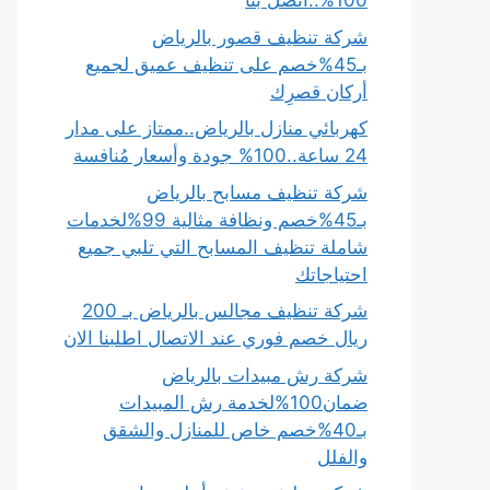
100%..اتصل بنا
شركة تنظيف قصور بالرياض
بـ45%خصم على تنظيف عميق لجميع
أركان قصرِك
كهربائي منازل بالرياض..ممتاز على مدار
24 ساعة..100% جودة وأسعار مُنافسة
شركة تنظيف مسابح بالرياض
بـ45%خصم ونظافة مثالية 99%لخدمات
شاملة تنظيف المسابح التي تلبي جميع
احتياجاتك
شركة تنظيف مجالس بالرياض بـ 200
ريال خصم فوري عند الاتصال اطلبنا الان
شركة رش مبيدات بالرياض
ضمان100%لخدمة رش المبيدات
بـ40%خصم خاص للمنازل والشقق
والفلل