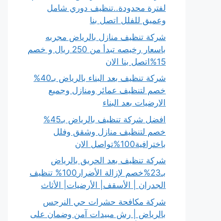
لفترة محدودة..تنظيف دوري شامل
وعميق للفلل اتصل بنا
شركة تنظيف منازل بالرياض مجربه
باسعار رخيصه تبدأ من 250 ريال و خصم
15%اتصل بنا الان
شركة تنظيف بعد البناء بالرياض بـ40%
خصم لتنظيف عمائر ومنازل وجميع
الارضيات بعد البناء
افضل شركة تنظيف بالرياض بـ45%
خصم لتنظيف منازل وشقق وفلل
باخترافية100%تواصل الان
شركة تنظيف بعد الحريق بالرياض
بـ23%خصم لإزالة الأضرار100% تنظيف
الجدران | الأسقف| الأرضيات| الأثاث
شركة مكافحة حشرات حي النرجس
بالرياض | رش مبيدات آمن وضمان على