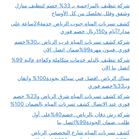
شركة تنظيف بالمزاحمية بـ 33% خصم لتنظيف منازل
وشقق وفلل تخلصك من كل الأوساخ
كشف تسربات المياه جنوب الرياض خدمة24ساعة على
مدار7أيام و150ريال خصم فوري
شركة كشف تسربات المياه غرب الرياض بـ30%خصم
فوري..فنيون مهرة99%ضمان اتصل الان
شركة تنظيف بالدلم خدمات متكاملة وكفاءة عالية 99%
اتصل بنا الان
سباك الرياض..افضل فني سباكة بجودة100% واتقان
وبـ33%خصم فوري
شركة كشف تسربات المياه شرق الرياض و23% خصم
فوري عند الاتصال كشف تسربات المياه بالضمان 100%
شركة رش دفان بالرياض..خصم40%على أول
طلب..ضمان الجودة99%اتصل بنا
كشف تسربات المياه شارع التخصصي الرياض