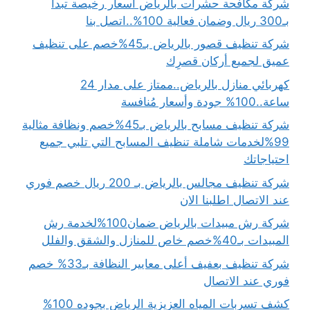
شركة مكافحة حشرات بالرياض أسعار رخيصة تبدأ
بـ300 ريال وضمان فعالية 100%..اتصل بنا
شركة تنظيف قصور بالرياض بـ45%خصم على تنظيف
عميق لجميع أركان قصرِك
كهربائي منازل بالرياض..ممتاز على مدار 24
ساعة..100% جودة وأسعار مُنافسة
شركة تنظيف مسابح بالرياض بـ45%خصم ونظافة مثالية
99%لخدمات شاملة تنظيف المسابح التي تلبي جميع
احتياجاتك
شركة تنظيف مجالس بالرياض بـ 200 ريال خصم فوري
عند الاتصال اطلبنا الان
شركة رش مبيدات بالرياض ضمان100%لخدمة رش
المبيدات بـ40%خصم خاص للمنازل والشقق والفلل
شركة تنظيف بعفيف أعلى معايير النظافة بـ33% خصم
فوري عند الاتصال
كشف تسربات المياه العزيزية الرياض بجوده 100%