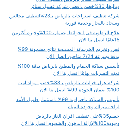
وبالبخار30%خصم..افضل شركة غسيل ستائر
شركة تنظيف استراحات بالرياض بـ23%لتنظيف مجالس
وسجاد بالبخار وخدمة فورية
علاج الرطوبة فى الحوائط بضمان 100%وخبرة أكثرمن
15عامًا اتصل بنا الان
قص وتخريم الخرسانة المسلحة نتائج مضمونة 99%
بدقة وسرعة 7/24 متاحين اتصل الان
تأسيس سباكة الحمام والمطبخ بالرياض بدقة 100%
تمنع التسربات نهائيًا اتصل بنا الان
شركة عزل خزانات بالرياض بـ33%خصم..مواد آمنة
100% ضمان الجودة 99% اتصل بنا الان
تأسيس السباكة باحترافية 99%..استثمار طويل الأمد
لراحة منزلك وجودة المياه
خصم35%على تنظيف افران الغاز بالرياض
وجودة100%لإزالة الدهون والشحوم اتصل بنا الان