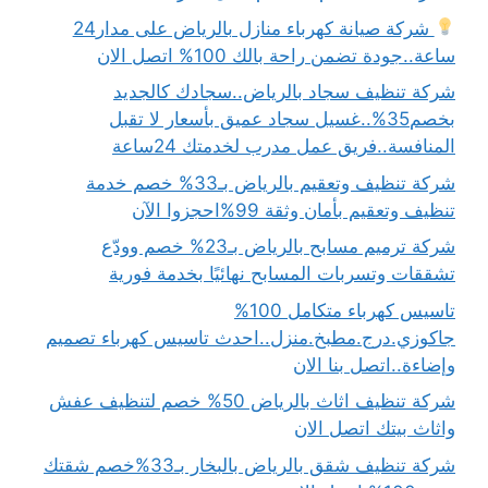
شركة صيانة كهرباء منازل بالرياض على مدار24
ساعة..جودة تضمن راحة بالك 100% اتصل الان
شركة تنظيف سجاد بالرياض..سجادك كالجديد
بخصم35%..غسيل سجاد عميق بأسعار لا تقبل
المنافسة..فريق عمل مدرب لخدمتك 24ساعة
شركة تنظيف وتعقيم بالرياض بـ33% خصم خدمة
تنظيف وتعقيم بأمان وثقة 99%احجزوا الآن
شركة ترميم مسابح بالرياض بـ23% خصم وودّع
تشققات وتسربات المسابح نهائيًا بخدمة فورية
تاسيس كهرباء متكامل 100%
جاكوزي.درج.مطبخ.منزل..احدث تاسيس كهرباء تصميم
وإضاءة..اتصل بنا الان
شركة تنظيف اثاث بالرياض 50% خصم لتنظيف عفش
واثاث بيتك اتصل الان
شركة تنظيف شقق بالرياض بالبخار بـ33%خصم شقتك