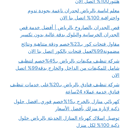
هتنور100% اتصل الان
معلم لياسة بالرياض لجدران ناعمة بجودة تدوم
واحترافية 100% اتصل بنا الان
قص الجدران بالصاروخ بالرياض | أفضل خدمة قص
الجدران الخرسانية والبلوك بدقة عالية بدون تكسير
مقاول فتحات كور بـ23%خصم ودقة متناهية ونتائج
مضمونة99%لعمل فتحات بالكور اتصل بنا الان
شركة تنظيف مكيفات بالرياض بـ45%خصم لتنظيف
شامل للمكيفات من الداخل والخارج بدقة99% اتصل
الان
شركة تنظيف فنادق بالرياض بـ20%على خدمات تنظيف
فنادق خدمة عملاء 24ساعة
كهربائي منازل بالخرج بـ15%خصم فوري..افضل حلول
ذكية لإنارة منزلك بأفضل الأسعار
توصيل اسلاك كهرباء المنازل الحديثة بالرياض حلول
ذكية 100% لكل منزل