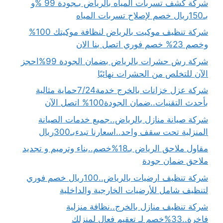
شركة كشف تسربات المياه بالرياض بـجودة 99 %و
بـ150ريال خصم لإصلاح تسربات المياه
شركة تنظيف موكيت بالرياض لنظافة موكيتك 100%
وخصم 23% خصم فوري اتصل بنا الان
شركة رش حشرات بالرياض بضمان الجودة 99%احجز
الآن للتخلص من الحشرات نهائيًا
شركة عزل خزانات بالخرج خدمة7/24حماية مثالية
بأحدث التقنيات..ضمان الجودة100% اتصل الآن
شركة صيانة منازل بالرياض..جميع خدمات الصيانة
المنزلية تحت سقف واحد..اسعارنا تبدءبـ300ريال
مقاول ملاحق الرياض بـ18%خصم..بناء وترميم و تجديد
ملاحق ضمان جودة
شركة تنظيف ارضيات بالرياض..100ريال خصم فوري
لتنظيف شامل للأرضيات الخارجية والداخلية
شركة تنظيف منازل بالخرج..نظافة منزلية
فاخرة..33%خصم لـ تعقيم فعال لمنزلك