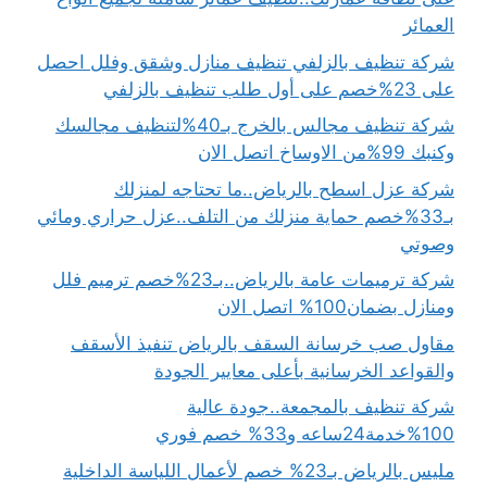
العمائر
شركة تنظيف بالزلفي تنظيف منازل وشقق وفلل احصل
على 23%خصم على أول طلب تنظيف بالزلفي
شركة تنظيف مجالس بالخرج بـ40%لتنظيف مجالسك
وكنبك 99%من الاوساخ اتصل الان
شركة عزل اسطح بالرياض..ما تحتاجه لمنزلك
بـ33%خصم حماية منزلك من التلف..عزل حراري ومائي
وصوتي
شركة ترميمات عامة بالرياض..بـ23%خصم ترميم فلل
ومنازل بضمان100% اتصل الان
مقاول صب خرسانة السقف بالرياض تنفيذ الأسقف
والقواعد الخرسانية بأعلى معايير الجودة
شركة تنظيف بالمجمعة..جودة عالية
100%خدمة24ساعه و33% خصم فوري
مليس بالرياض بـ23% خصم لأعمال اللياسة الداخلية