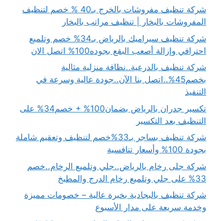
شركة تنظيف مفروشات بالخرج بـ40 % خصم لتنظيف
المفروشات بالبخار | تنظيف مراتب بالبخار
شركة تنظيف سيراميك بالرياض بـ34% خصم وتلميع
احترافي وإزالة أصعب البقع بجوده100% اتصل الان
شركة تنظيف بالدرعية..نظافة منزلية مثالية
بخصم45%..اتصل بنا الآن..جودة عالية وسرعة في
التنفيذ
تكسير جدران بالرياض بضمان100% + خصم34% على
التنظيف بعد التكسير
شركة تنظيف بساجر بـ33%خصم لتنظيف وتعقيم شاملة
بجودة 100% وأسعار تنافسية
شركة جلى رخام بالرياض..جلي وتلميع الرخام..خصم
33% على جلي وتلميع رخام الدرج والمطبخ
شركة تنظيف بالبجادية بخبرة عالية – خصومات مميزة
وخدمة سريعة على مدار الأسبوع