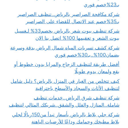
بـ23%خصم فوري
شركة مكافحة الصراصير بالرياض..تنظيف الصراصير
بـ35%خصم عند الاتصال للقضاء على الصراصير
شركة تنظيف بيوت شعر بالرياض بخصم33% لـغسيل
بيوت الشعر و تعقيمها 100% اتصل بنا الان
شركة كشف تسربات المياه شمال الرياض بدقة وسرعة
بضمان100%..بـ30%خصم فوري
أفضل طريقة لتنظيف الزجاج والمرايا بدون خطوط أو
بقع ولمعان يدوم طويلًا
كيف تتخلص من الغبار في المنزل بالرياض؟ دليل شامل
لتنظيف الأثاث والسجاد والأسطح باحترافية
شركة تنظيف شرق الرياض..خدمات تنظيف
شاملة..المنازل والفلل والشقق..شريكك المثالي لِتنظيف
شركة جلي بلاط بالرياض بأسعار تبدأ من150ريالًا لجلي
بلاط مطبخك وحمامك وداعًا للأرضيات الباهتة