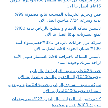
علاج الرطوبة فى الحوائط بضمان 100%وخبرة أكثرمن
15عامًا اتصل بنا الان
قص وتخريم الخرسانة المسلحة نتائج مضمونة 99%
بدقة وسرعة 7/24 متاحين اتصل الان
تأسيس سباكة الحمام والمطبخ بالرياض بدقة 100%
تمنع التسربات نهائيًا اتصل بنا الان
شركة عزل خزانات بالرياض بـ33%خصم..مواد آمنة
100% ضمان الجودة 99% اتصل بنا الان
تأسيس السباكة باحترافية 99%..استثمار طويل الأمد
لراحة منزلك وجودة المياه
خصم35%على تنظيف افران الغاز بالرياض
وجودة100%لإزالة الدهون والشحوم اتصل بنا الان
شركة تنظيف مساجد بالرياض بخصم45%تنظيف وتعقيم
المساجد بجودة100%اتصل بنا الان
كشف تسربات الخزانات بالرياض بـ23%خصم وضمان
الجودة 100%| تقارير معتمدة