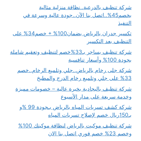
شركة تنظيف بالدرعية..نظافة منزلية مثالية
بخصم45%..اتصل بنا الآن..جودة عالية وسرعة في
التنفيذ
تكسير جدران بالرياض بضمان100% + خصم34% على
التنظيف بعد التكسير
شركة تنظيف بساجر بـ33%خصم لتنظيف وتعقيم شاملة
بجودة 100% وأسعار تنافسية
شركة جلى رخام بالرياض..جلي وتلميع الرخام..خصم
33% على جلي وتلميع رخام الدرج والمطبخ
شركة تنظيف بالبجادية بخبرة عالية – خصومات مميزة
وخدمة سريعة على مدار الأسبوع
شركة كشف تسربات المياه بالرياض بـجودة 99 %و
بـ150ريال خصم لإصلاح تسربات المياه
شركة تنظيف موكيت بالرياض لنظافة موكيتك 100%
وخصم 23% خصم فوري اتصل بنا الان