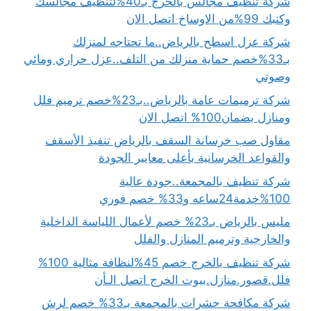
شركة تنظيف مجالس بالخرج بـ40%لتنظيف مجالسك
وكنبك 99%من الاوساخ اتصل الان
شركة عزل اسطح بالرياض..ما تحتاجه لمنزلك
بـ33%خصم حماية منزلك من التلف..عزل حراري ومائي
وصوتي
شركة ترميمات عامة بالرياض..بـ23%خصم ترميم فلل
ومنازل بضمان100% اتصل الان
مقاول صب خرسانة السقف بالرياض تنفيذ الأسقف
والقواعد الخرسانية بأعلى معايير الجودة
شركة تنظيف بالمجمعة..جودة عالية
100%خدمة24ساعه و33% خصم فوري
مليس بالرياض بـ23% خصم لأعمال اللياسة الداخلية
والخارجية وترميم المنازل والفلل
شركة تنظيف بالخرج خصم 45%لنظافة مثالية 100%
فلل.قصور.منازل.بيوت الخرج اتصل الـأن
شركة مكافحة حشرات بالمجمعة بـ33% خصم لرش