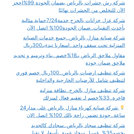
شركة رش حشرات بالرياض بضمان الجودة 99%احجز
الآن للتخلص من الحشرات نهائيًا
شركة عزل خزانات بالخرج خدمة7/24حماية مثالية
بأحدث التقنيات..ضمان الجودة100% اتصل الآن
شركة صيانة منازل بالرياض..جميع خدمات الصيانة
المنزلية تحت سقف واحد..اسعارنا تبدءبـ300ريال
مقاول ملاحق الرياض بـ18%خصم..بناء وترميم و تجديد
ملاحق ضمان جودة
شركة تنظيف ارضيات بالرياض..100ريال خصم فوري
لتنظيف شامل للأرضيات الخارجية والداخلية
شركة تنظيف منازل بالخرج..نظافة منزلية
فاخرة..33%خصم لـ تعقيم فعال لمنزلك
شركة صيانة كهرباء منازل بالرياض على مدار24
ساعة..جودة تضمن راحة بالك 100% اتصل الان
شركة تنظيف سجاد بالرياض..سجادك كالجديد
بخصم35%..غسيل سجاد عميق بأسعار لا تقبل