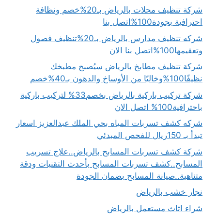
شركة تنظيف محلات بالرياض بـ20%خصم ونظافة
احترافية بجودة100%اتصل بنا
شركه تنظيف مدارس بالرياض بـ20%تنظيف فصول
وتعقيمها100%اتصل بنا الان
شركة تنظيف مطابخ بالرياض سيُصبح مطبخك
نظيفًا100%وخاليًا من الأوساخ والدهون بـ40%خصم
شركة تركيب باركية بالرياض بخصم33% لتركيب باركية
باحترافية100% اتصل الان
شركه كشف تسربات المياه بحي الملك عبدالعزيز اسعار
تبدأ بـ 150ريال للفحص المبدئي
شركة كشف تسربات المسابح بالرياض..علاج تسريب
المسابح..كشف تسربات المسابح بأحدث التقنيات ودقة
متناهية..صيانة المسابح بضمان الجودة
نجار خشب بالرياض
شراء اثاث مستعمل بالرياض