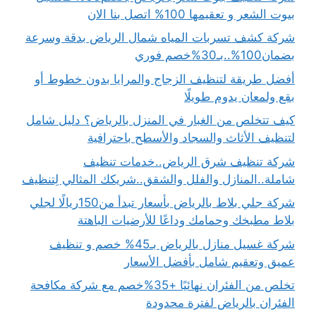
بيوت الشعر و تعقيمها 100% اتصل بنا الان
شركة كشف تسربات المياه شمال الرياض بدقة وسرعة
بضمان100%..بـ30%خصم فوري
أفضل طريقة لتنظيف الزجاج والمرايا بدون خطوط أو
بقع ولمعان يدوم طويلًا
كيف تتخلص من الغبار في المنزل بالرياض؟ دليل شامل
لتنظيف الأثاث والسجاد والأسطح باحترافية
شركة تنظيف شرق الرياض..خدمات تنظيف
شاملة..المنازل والفلل والشقق..شريكك المثالي لِتنظيف
شركة جلي بلاط بالرياض بأسعار تبدأ من150ريالًا لجلي
بلاط مطبخك وحمامك وداعًا للأرضيات الباهتة
شركة غسيل منازل بالرياض بـ45% خصم و تنظيف
عميق وتعقيم شامل بأفضل الأسعار
تخلص من الفئران نهائيًا +35%خصم مع شركة مكافحة
الفئران بالرياض لفترة محدودة