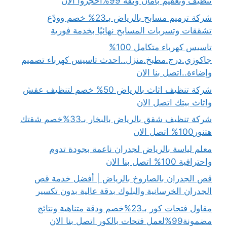
تنظيف وتعقيم بأمان وثقة 99%احجزوا الآن
شركة ترميم مسابح بالرياض بـ23% خصم وودّع
تشققات وتسربات المسابح نهائيًا بخدمة فورية
تاسيس كهرباء متكامل 100%
جاكوزي.درج.مطبخ.منزل..احدث تاسيس كهرباء تصميم
وإضاءة..اتصل بنا الان
شركة تنظيف اثاث بالرياض 50% خصم لتنظيف عفش
واثاث بيتك اتصل الان
شركة تنظيف شقق بالرياض بالبخار بـ33%خصم شقتك
هتنور100% اتصل الان
معلم لياسة بالرياض لجدران ناعمة بجودة تدوم
واحترافية 100% اتصل بنا الان
قص الجدران بالصاروخ بالرياض | أفضل خدمة قص
الجدران الخرسانية والبلوك بدقة عالية بدون تكسير
مقاول فتحات كور بـ23%خصم ودقة متناهية ونتائج
مضمونة99%لعمل فتحات بالكور اتصل بنا الان