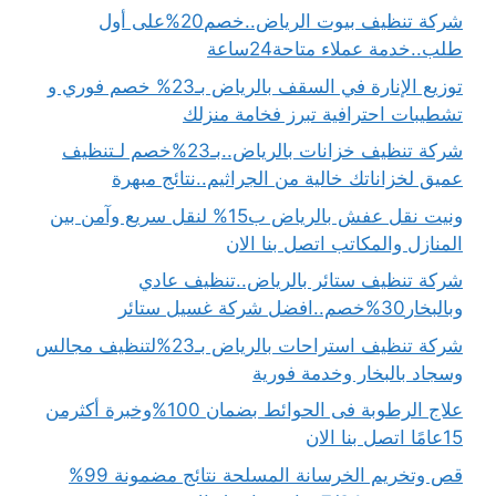
شركة تنظيف بيوت الرياض..خصم20%على أول
طلب..خدمة عملاء متاحة24ساعة
توزيع الإنارة في السقف بالرياض بـ23% خصم فوري و
تشطيبات احترافية تبرز فخامة منزلك
شركة تنظيف خزانات بالرياض..بـ23%خصم لـتنظيف
عميق لخزاناتك خالية من الجراثيم..نتائج مبهرة
ونيت نقل عفش بالرياض ب15% لنقل سريع وآمن بين
المنازل والمكاتب اتصل بنا الان
شركة تنظيف ستائر بالرياض..تنظيف عادي
وبالبخار30%خصم..افضل شركة غسيل ستائر
شركة تنظيف استراحات بالرياض بـ23%لتنظيف مجالس
وسجاد بالبخار وخدمة فورية
علاج الرطوبة فى الحوائط بضمان 100%وخبرة أكثرمن
15عامًا اتصل بنا الان
قص وتخريم الخرسانة المسلحة نتائج مضمونة 99%