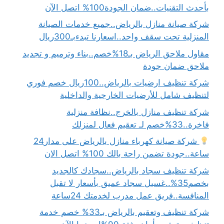
بأحدث التقنيات..ضمان الجودة100% اتصل الآن
شركة صيانة منازل بالرياض..جميع خدمات الصيانة
المنزلية تحت سقف واحد..اسعارنا تبدءبـ300ريال
مقاول ملاحق الرياض بـ18%خصم..بناء وترميم و تجديد
ملاحق ضمان جودة
شركة تنظيف ارضيات بالرياض..100ريال خصم فوري
لتنظيف شامل للأرضيات الخارجية والداخلية
شركة تنظيف منازل بالخرج..نظافة منزلية
فاخرة..33%خصم لـ تعقيم فعال لمنزلك
شركة صيانة كهرباء منازل بالرياض على مدار24
ساعة..جودة تضمن راحة بالك 100% اتصل الان
شركة تنظيف سجاد بالرياض..سجادك كالجديد
بخصم35%..غسيل سجاد عميق بأسعار لا تقبل
المنافسة..فريق عمل مدرب لخدمتك 24ساعة
شركة تنظيف وتعقيم بالرياض بـ33% خصم خدمة