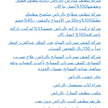
شركه تنظيف مدارس بالرياض بـ20%تنظيف فصول
وتعقيمها100%اتصل بنا الان
شركة تنظيف مطابخ بالرياض سيُصبح مطبخك
نظيفًا100%وخاليًا من الأوساخ والدهون بـ40%خصم
شركة تركيب باركية بالرياض بخصم33% لتركيب باركية
باحترافية100% اتصل الان
شركه كشف تسربات المياه بحي الملك عبدالعزيز اسعار
تبدأ بـ 150ريال للفحص المبدئي
شركة كشف تسربات المسابح بالرياض..علاج تسريب
المسابح..كشف تسربات المسابح بأحدث التقنيات ودقة
متناهية..صيانة المسابح بضمان الجودة
نجار خشب بالرياض
شراء اثاث مستعمل بالرياض
مكتب تنظيف المنازل بالرياض
طريقة تنظيف البيت بالرياض بدون تعب