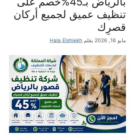
بالرياض بـ45%خصم على
تنظيف عميق لجميع أركان
قصرِك
مايو 16, 2026
بقلم
Hala Elshiekh