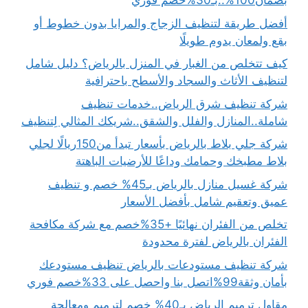
بضمان100%..بـ30%خصم فوري
أفضل طريقة لتنظيف الزجاج والمرايا بدون خطوط أو
بقع ولمعان يدوم طويلًا
كيف تتخلص من الغبار في المنزل بالرياض؟ دليل شامل
لتنظيف الأثاث والسجاد والأسطح باحترافية
شركة تنظيف شرق الرياض..خدمات تنظيف
شاملة..المنازل والفلل والشقق..شريكك المثالي لِتنظيف
شركة جلي بلاط بالرياض بأسعار تبدأ من150ريالًا لجلي
بلاط مطبخك وحمامك وداعًا للأرضيات الباهتة
شركة غسيل منازل بالرياض بـ45% خصم و تنظيف
عميق وتعقيم شامل بأفضل الأسعار
تخلص من الفئران نهائيًا +35%خصم مع شركة مكافحة
الفئران بالرياض لفترة محدودة
شركة تنظيف مستودعات بالرياض تنظيف مستودعك
بأمان وثقة99%اتصل بنا واحصل على 33%خصم فوري
مقاول ترميم الرياض بـ40% خصم لترميم ومعالجة