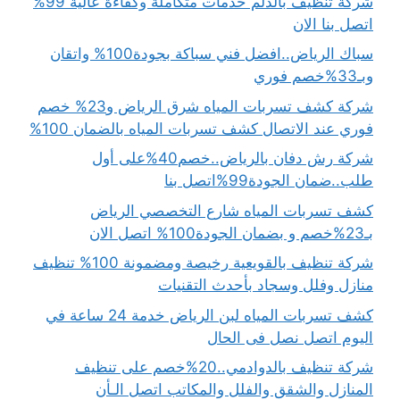
شركة تنظيف بالدلم خدمات متكاملة وكفاءة عالية 99%
اتصل بنا الان
سباك الرياض..افضل فني سباكة بجودة100% واتقان
وبـ33%خصم فوري
شركة كشف تسربات المياه شرق الرياض و23% خصم
فوري عند الاتصال كشف تسربات المياه بالضمان 100%
شركة رش دفان بالرياض..خصم40%على أول
طلب..ضمان الجودة99%اتصل بنا
كشف تسربات المياه شارع التخصصي الرياض
بـ23%خصم و بضمان الجودة100% اتصل الان
شركة تنظيف بالقويعية رخيصة ومضمونة 100% تنظيف
منازل وفلل وسجاد بأحدث التقنيات
كشف تسربات المياه لبن الرياض خدمة 24 ساعة في
اليوم اتصل نصل فى الحال
شركة تنظيف بالدوادمي..20%خصم على تنظيف
المنازل والشقق والفلل والمكاتب اتصل الـأن