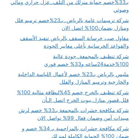
بـ33%خصم حماية منزلك من التلف..عزل حراري ومائي
وصوتي
شركة ترميمات عامة بالرياض..بـ23%خصم ترميم فلل
ومنازل بضمان100% اتصل الان
مقاول صب خرسانة السقف بالرياض تنفيذ الأسقف
والقواعد الخرسانية بأعلى معايير الجودة
شركة تنظيف بالمجمعة..جودة عالية
100%خدمة24ساعه و33% خصم فوري
مليس بالرياض بـ23% خصم لأعمال اللياسة الداخلية
والخارجية وترميم المنازل والفلل
شركة تنظيف بالخرج خصم 45%لنظافة مثالية 100%
فلل.قصور.منازل.بيوت الخرج اتصل الـأن
شركة مكافحة حشرات بالمجمعة بـ33% خصم لرش
مبيدات آمن وضمان فعال 99% تواصل الان
شركة مكافحة حشرات بالمزاحمية بـ 34% خصم و
ضمان 100% الحماية الكاملة لمنزلك