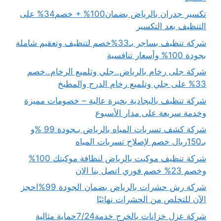
تكسير جدران بالرياض بضمان100% + خصم34% على
التنظيف بعد التكسير
شركة تنظيف بساجر بـ33%خصم لتنظيف وتعقيم شاملة
بجودة 100% وأسعار تنافسية
شركة جلى رخام بالرياض..جلي وتلميع الرخام..خصم
33% على جلي وتلميع رخام الدرج والمطبخ
شركة تنظيف بالبجادية بخبرة عالية – خصومات مميزة
وخدمة سريعة على مدار الأسبوع
شركة كشف تسربات المياه بالرياض بـجودة 99 %و
بـ150ريال خصم لإصلاح تسربات المياه
شركة تنظيف موكيت بالرياض لنظافة موكيتك 100%
وخصم 23% خصم فوري اتصل بنا الان
شركة رش حشرات بالرياض بضمان الجودة 99%احجز
الآن للتخلص من الحشرات نهائيًا
شركة عزل خزانات بالخرج خدمة7/24حماية مثالية