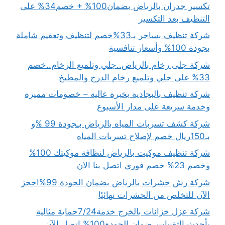
تكسير جدران بالرياض بضمان100% + خصم34% على
التنظيف بعد التكسير
شركة تنظيف بساجر بـ33%خصم لتنظيف وتعقيم شاملة
بجودة 100% وأسعار تنافسية
شركة جلى رخام بالرياض..جلي وتلميع الرخام..خصم
33% على جلي وتلميع رخام الدرج والمطبخ
شركة تنظيف بالبجادية بخبرة عالية – خصومات مميزة
وخدمة سريعة على مدار الأسبوع
شركة كشف تسربات المياه بالرياض بـجودة 99 %و
بـ150ريال خصم لإصلاح تسربات المياه
شركة تنظيف موكيت بالرياض لنظافة موكيتك 100%
وخصم 23% خصم فوري اتصل بنا الان
شركة رش حشرات بالرياض بضمان الجودة 99%احجز
الآن للتخلص من الحشرات نهائيًا
شركة عزل خزانات بالخرج خدمة7/24حماية مثالية
بأحدث التقنيات..ضمان الجودة100% اتصل الآن