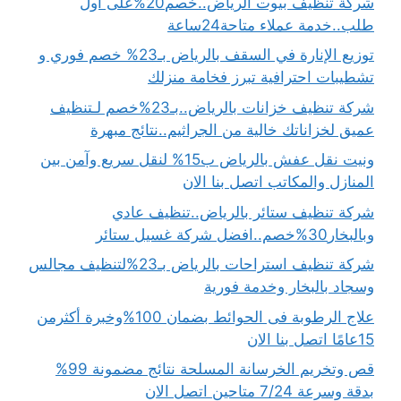
شركة تنظيف بيوت الرياض..خصم20%على أول
طلب..خدمة عملاء متاحة24ساعة
توزيع الإنارة في السقف بالرياض بـ23% خصم فوري و
تشطيبات احترافية تبرز فخامة منزلك
شركة تنظيف خزانات بالرياض..بـ23%خصم لـتنظيف
عميق لخزاناتك خالية من الجراثيم..نتائج مبهرة
ونيت نقل عفش بالرياض ب15% لنقل سريع وآمن بين
المنازل والمكاتب اتصل بنا الان
شركة تنظيف ستائر بالرياض..تنظيف عادي
وبالبخار30%خصم..افضل شركة غسيل ستائر
شركة تنظيف استراحات بالرياض بـ23%لتنظيف مجالس
وسجاد بالبخار وخدمة فورية
علاج الرطوبة فى الحوائط بضمان 100%وخبرة أكثرمن
15عامًا اتصل بنا الان
قص وتخريم الخرسانة المسلحة نتائج مضمونة 99%
بدقة وسرعة 7/24 متاحين اتصل الان