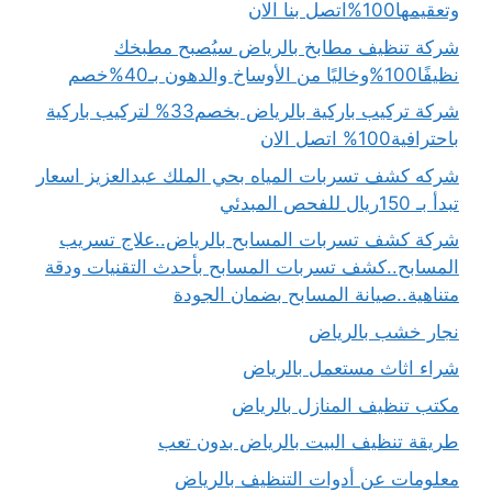
وتعقيمها100%اتصل بنا الان
شركة تنظيف مطابخ بالرياض سيُصبح مطبخك
نظيفًا100%وخاليًا من الأوساخ والدهون بـ40%خصم
شركة تركيب باركية بالرياض بخصم33% لتركيب باركية
باحترافية100% اتصل الان
شركه كشف تسربات المياه بحي الملك عبدالعزيز اسعار
تبدأ بـ 150ريال للفحص المبدئي
شركة كشف تسربات المسابح بالرياض..علاج تسريب
المسابح..كشف تسربات المسابح بأحدث التقنيات ودقة
متناهية..صيانة المسابح بضمان الجودة
نجار خشب بالرياض
شراء اثاث مستعمل بالرياض
مكتب تنظيف المنازل بالرياض
طريقة تنظيف البيت بالرياض بدون تعب
معلومات عن أدوات التنظيف بالرياض