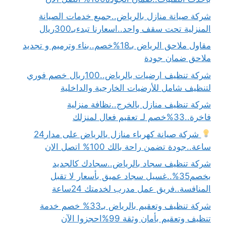
شركة صيانة منازل بالرياض..جميع خدمات الصيانة
المنزلية تحت سقف واحد..اسعارنا تبدءبـ300ريال
مقاول ملاحق الرياض بـ18%خصم..بناء وترميم و تجديد
ملاحق ضمان جودة
شركة تنظيف ارضيات بالرياض..100ريال خصم فوري
لتنظيف شامل للأرضيات الخارجية والداخلية
شركة تنظيف منازل بالخرج..نظافة منزلية
فاخرة..33%خصم لـ تعقيم فعال لمنزلك
شركة صيانة كهرباء منازل بالرياض على مدار24
ساعة..جودة تضمن راحة بالك 100% اتصل الان
شركة تنظيف سجاد بالرياض..سجادك كالجديد
بخصم35%..غسيل سجاد عميق بأسعار لا تقبل
المنافسة..فريق عمل مدرب لخدمتك 24ساعة
شركة تنظيف وتعقيم بالرياض بـ33% خصم خدمة
تنظيف وتعقيم بأمان وثقة 99%احجزوا الآن