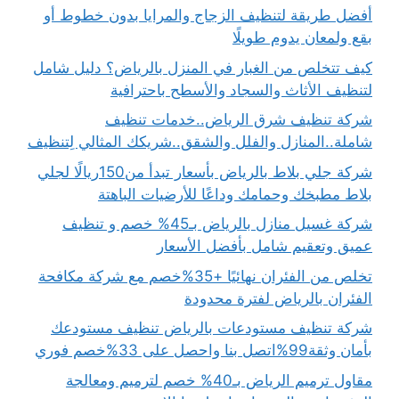
أفضل طريقة لتنظيف الزجاج والمرايا بدون خطوط أو
بقع ولمعان يدوم طويلًا
كيف تتخلص من الغبار في المنزل بالرياض؟ دليل شامل
لتنظيف الأثاث والسجاد والأسطح باحترافية
شركة تنظيف شرق الرياض..خدمات تنظيف
شاملة..المنازل والفلل والشقق..شريكك المثالي لِتنظيف
شركة جلي بلاط بالرياض بأسعار تبدأ من150ريالًا لجلي
بلاط مطبخك وحمامك وداعًا للأرضيات الباهتة
شركة غسيل منازل بالرياض بـ45% خصم و تنظيف
عميق وتعقيم شامل بأفضل الأسعار
تخلص من الفئران نهائيًا +35%خصم مع شركة مكافحة
الفئران بالرياض لفترة محدودة
شركة تنظيف مستودعات بالرياض تنظيف مستودعك
بأمان وثقة99%اتصل بنا واحصل على 33%خصم فوري
مقاول ترميم الرياض بـ40% خصم لترميم ومعالجة