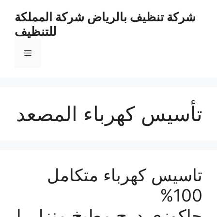
نتقل
شركة تنظيف بالرياض شركة المملكة
لى
للتنظيف
لمحتوى
القائمة
تأسيس كهرباء المصعد
تاسيس كهرباء متكامل
100%
جاكوزي.درج.مطبخ.منزل..ا