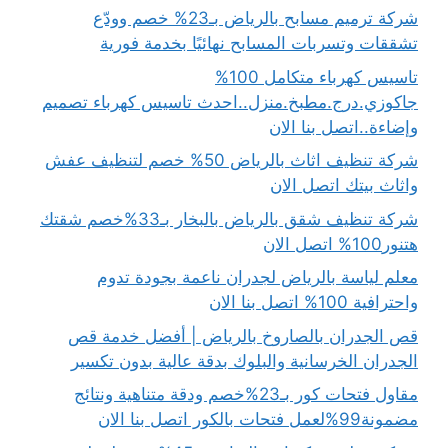
شركة ترميم مسابح بالرياض بـ23% خصم وودّع
تشققات وتسربات المسابح نهائيًا بخدمة فورية
تاسيس كهرباء متكامل 100%
جاكوزي.درج.مطبخ.منزل..احدث تاسيس كهرباء تصميم
وإضاءة..اتصل بنا الان
شركة تنظيف اثاث بالرياض 50% خصم لتنظيف عفش
واثاث بيتك اتصل الان
شركة تنظيف شقق بالرياض بالبخار بـ33%خصم شقتك
هتنور100% اتصل الان
معلم لياسة بالرياض لجدران ناعمة بجودة تدوم
واحترافية 100% اتصل بنا الان
قص الجدران بالصاروخ بالرياض | أفضل خدمة قص
الجدران الخرسانية والبلوك بدقة عالية بدون تكسير
مقاول فتحات كور بـ23%خصم ودقة متناهية ونتائج
مضمونة99%لعمل فتحات بالكور اتصل بنا الان