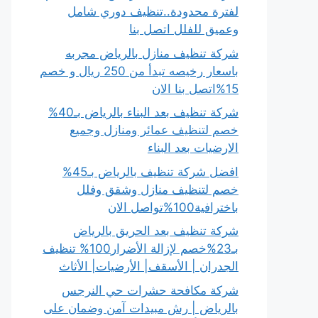
لفترة محدودة..تنظيف دوري شامل
وعميق للفلل اتصل بنا
شركة تنظيف منازل بالرياض مجربه
باسعار رخيصه تبدأ من 250 ريال و خصم
15%اتصل بنا الان
شركة تنظيف بعد البناء بالرياض بـ40%
خصم لتنظيف عمائر ومنازل وجميع
الارضيات بعد البناء
افضل شركة تنظيف بالرياض بـ45%
خصم لتنظيف منازل وشقق وفلل
باخترافية100%تواصل الان
شركة تنظيف بعد الحريق بالرياض
بـ23%خصم لإزالة الأضرار100% تنظيف
الجدران | الأسقف| الأرضيات| الأثاث
شركة مكافحة حشرات حي النرجس
بالرياض | رش مبيدات آمن وضمان على