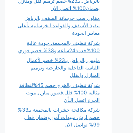
بالرياض..بـ23%خصم ترميم فلل ومنازل
بضمان100% اتصل الان
مقاول صب خرسانة السقف بالرياض
تنفيذ الأسقف والقواعد الخرسانية بأعلى
معايير الجودة
شركة تنظيف بالمجمعة..جودة عالية
100%خدمة24ساعه و33% خصم فوري
مليس بالرياض بـ23% خصم لأعمال
اللياسة الداخلية والخارجية وترميم
المنازل والفلل
شركة تنظيف بالخرج خصم 45%لنظافة
مثالية 100% فلل.قصور.منازل.بيوت
الخرج اتصل الـأن
شركة مكافحة حشرات بالمجمعة بـ33%
خصم لرش مبيدات آمن وضمان فعال
99% تواصل الان