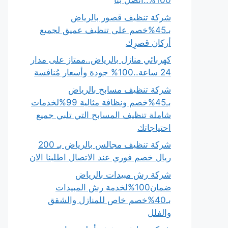
100%..اتصل بنا
شركة تنظيف قصور بالرياض
بـ45%خصم على تنظيف عميق لجميع
أركان قصرِك
كهربائي منازل بالرياض..ممتاز على مدار
24 ساعة..100% جودة وأسعار مُنافسة
شركة تنظيف مسابح بالرياض
بـ45%خصم ونظافة مثالية 99%لخدمات
شاملة تنظيف المسابح التي تلبي جميع
احتياجاتك
شركة تنظيف مجالس بالرياض بـ 200
ريال خصم فوري عند الاتصال اطلبنا الان
شركة رش مبيدات بالرياض
ضمان100%لخدمة رش المبيدات
بـ40%خصم خاص للمنازل والشقق
والفلل