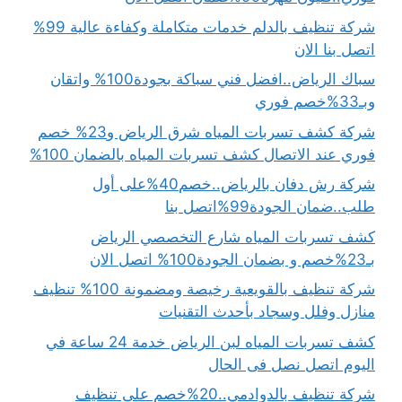
شركة تنظيف بالدلم خدمات متكاملة وكفاءة عالية 99%
اتصل بنا الان
سباك الرياض..افضل فني سباكة بجودة100% واتقان
وبـ33%خصم فوري
شركة كشف تسربات المياه شرق الرياض و23% خصم
فوري عند الاتصال كشف تسربات المياه بالضمان 100%
شركة رش دفان بالرياض..خصم40%على أول
طلب..ضمان الجودة99%اتصل بنا
كشف تسربات المياه شارع التخصصي الرياض
بـ23%خصم و بضمان الجودة100% اتصل الان
شركة تنظيف بالقويعية رخيصة ومضمونة 100% تنظيف
منازل وفلل وسجاد بأحدث التقنيات
كشف تسربات المياه لبن الرياض خدمة 24 ساعة في
اليوم اتصل نصل فى الحال
شركة تنظيف بالدوادمي..20%خصم على تنظيف