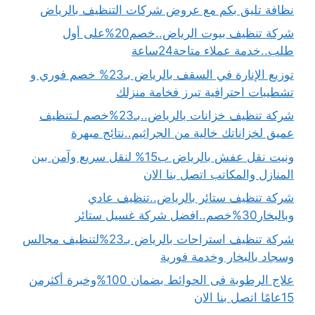
نظافة تليق بكم مع عروض شركات التنظيف بالرياض
شركة تنظيف بيوت الرياض..خصم20%على أول
طلب..خدمة عملاء متاحة24ساعة
توزيع الإنارة في السقف بالرياض بـ23% خصم فوري و
تشطيبات احترافية تبرز فخامة منزلك
شركة تنظيف خزانات بالرياض..بـ23%خصم لـتنظيف
عميق لخزاناتك خالية من الجراثيم..نتائج مبهرة
ونيت نقل عفش بالرياض ب15% لنقل سريع وآمن بين
المنازل والمكاتب اتصل بنا الان
شركة تنظيف ستائر بالرياض..تنظيف عادي
وبالبخار30%خصم..افضل شركة غسيل ستائر
شركة تنظيف استراحات بالرياض بـ23%لتنظيف مجالس
وسجاد بالبخار وخدمة فورية
علاج الرطوبة فى الحوائط بضمان 100%وخبرة أكثرمن
15عامًا اتصل بنا الان