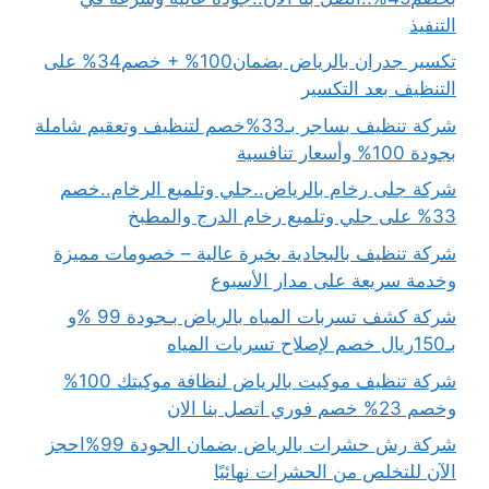
التنفيذ
تكسير جدران بالرياض بضمان100% + خصم34% على
التنظيف بعد التكسير
شركة تنظيف بساجر بـ33%خصم لتنظيف وتعقيم شاملة
بجودة 100% وأسعار تنافسية
شركة جلى رخام بالرياض..جلي وتلميع الرخام..خصم
33% على جلي وتلميع رخام الدرج والمطبخ
شركة تنظيف بالبجادية بخبرة عالية – خصومات مميزة
وخدمة سريعة على مدار الأسبوع
شركة كشف تسربات المياه بالرياض بـجودة 99 %و
بـ150ريال خصم لإصلاح تسربات المياه
شركة تنظيف موكيت بالرياض لنظافة موكيتك 100%
وخصم 23% خصم فوري اتصل بنا الان
شركة رش حشرات بالرياض بضمان الجودة 99%احجز
الآن للتخلص من الحشرات نهائيًا