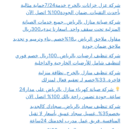
شركة عزل خزانات بالخرج خدمة7/24حماية مثالية
بأحدث التقنيات..ضمان الجودة100% اتصل الآن
شركة صيانة منازل بالرياض..جميع خدمات الصيانة
المنزلية تحت سقف واحد..اسعارنا تبدءبـ300ريال
مقاول ملاحق الرياض بـ18%خصم..بناء وترميم و تجديد
ملاحق ضمان جودة
شركة تنظيف ارضيات بالرياض..100ريال خصم فوري
لتنظيف شامل للأرضيات الخارجية والداخلية
شركة تنظيف منازل بالخرج..نظافة منزلية
فاخرة..33%خصم لـ تعقيم فعال لمنزلك
شركة صيانة كهرباء منازل بالرياض على مدار24
ساعة..جودة تضمن راحة بالك 100% اتصل الان
شركة تنظيف سجاد بالرياض..سجادك كالجديد
بخصم35%..غسيل سجاد عميق بأسعار لا تقبل
المنافسة..فريق عمل مدرب لخدمتك 24ساعة