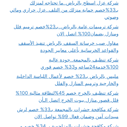
شركة عزل اسطح بالرياض..ما تحتاجه لمنزلك
بـ33%خصم حماية منزلك من التلف..عزل حراري ومائي
وصوتي
شركة ترميمات عامة بالرياض..بـ23%خصم ترميم فلل
ومنازل بضمان100% اتصل الان
مقاول صب خرسانة السقف بالرياض تنفيذ الأسقف
والقواعد الخرسانية بأعلى معايير الجودة
شركة تنظيف بالمجمعة..جودة عالية
100%خدمة24ساعه و33% خصم فوري
مليس بالرياض بـ23% خصم لأعمال اللياسة الداخلية
والخارجية وترميم المنازل والفلل
شركة تنظيف بالخرج خصم 45%لنظافة مثالية 100%
فلل.قصور.منازل.بيوت الخرج اتصل الـأن
شركة مكافحة حشرات بالمجمعة بـ33% خصم لرش
مبيدات آمن وضمان فعال 99% تواصل الان
شركة مكافحة حشرات بالمزاحمية بـ 34% خصم و