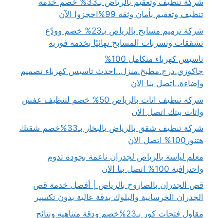
شركة تنظيف وتعقيم بالرياض بـ33% خصم خدمة
تنظيف وتعقيم بأمان وثقة 99%احجزوا الآن
شركة ترميم مسابح بالرياض بـ23% خصم وودّع
تشققات وتسربات المسابح نهائيًا بخدمة فورية
تاسيس كهرباء متكامل 100%
جاكوزي.درج.مطبخ.منزل..احدث تاسيس كهرباء تصميم
وإضاءة..اتصل بنا الان
شركة تنظيف اثاث بالرياض 50% خصم لتنظيف عفش
واثاث بيتك اتصل الان
شركة تنظيف شقق بالرياض بالبخار بـ33%خصم شقتك
هتنور100% اتصل الان
معلم لياسة بالرياض لجدران ناعمة بجودة تدوم
واحترافية 100% اتصل بنا الان
قص الجدران بالصاروخ بالرياض | أفضل خدمة قص
الجدران الخرسانية والبلوك بدقة عالية بدون تكسير
مقاول فتحات كور بـ23%خصم ودقة متناهية ونتائج