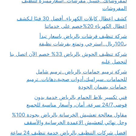
لمفروشاتك..غسيل مفرشات..أسعارمميزة لتنظيف
المفروشات
كشف اعطال كابلات الكهرباء..أفضل 30 فنيًا لـكشف
اعطال الكهرباء 20%خصم على خدماتنا
شركة تنظيف فرشات بالرياض باسعار تبدأ
بـ100ريال..استرخي وتمتع بفرشات نظيفة
شركة تنظيف الحوش بالرياض 33% خصم الآن اتصل بنا
لتحصل عليه
شركة ترميم حمامات بالرياض..ترميم شامل
للحمامات..سيراميك،أدوات صحية،دهانات..ترميم
حمامات بضمان الجودة
فني تكسير بلاط الحمام بالرياض خدمة بدون
فوضى24/7 سرعة، أمان، وأسعار مناسبة للجميع
مقاول معالجة تعشيش الخرسانة بالرياض بجودة 100%
وحل نهائي لتعشيش الاعمدة الخرسانية والأسقف
افضل شركات التنظيف بالرياض خدمة تنظيف 24 ساعة