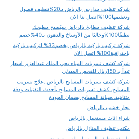
شركه تنظيف مدارس بالرياض بـ20%تنظيف فصول
وتعقيمها100%اتصل بنا الان
شركة تنظيف مطابخ بالرياض سيُصبح مطبخك
نظيفًا100%وخاليًا من الأوساخ والدهون بـ40%خصم
شركة تركيب باركية بالرياض بخصم33% لتركيب باركية
باحترافية100% اتصل الان
شركه كشف تسربات المياه بحي الملك عبدالعزيز اسعار
تبدأ بـ 150ريال للفحص المبدئي
شركة كشف تسربات المسابح بالرياض..علاج تسريب
المسابح..كشف تسربات المسابح بأحدث التقنيات ودقة
متناهية..صيانة المسابح بضمان الجودة
نجار خشب بالرياض
شراء اثاث مستعمل بالرياض
مكتب تنظيف المنازل بالرياض
طريقة تنظيف البيت بالرياض بدون تعب