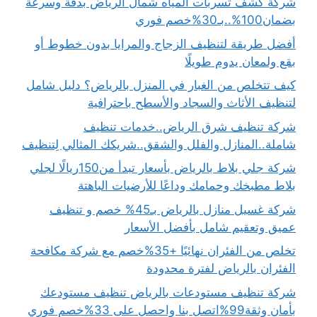
شركة كشف تسربات المياه شمال الرياض بدقة وسرعة
بضمان100%..بـ30%خصم فوري
أفضل طريقة لتنظيف الزجاج والمرايا بدون خطوط أو
بقع ولمعان يدوم طويلًا
كيف تتخلص من الغبار في المنزل بالرياض؟ دليل شامل
لتنظيف الأثاث والسجاد والأسطح باحترافية
شركة تنظيف شرق الرياض..خدمات تنظيف
شاملة..المنازل والفلل والشقق..شريكك المثالي لِتنظيف
شركة جلي بلاط بالرياض بأسعار تبدأ من150ريالًا لجلي
بلاط مطبخك وحمامك وداعًا للأرضيات الباهتة
شركة غسيل منازل بالرياض بـ45% خصم و تنظيف
عميق وتعقيم شامل بأفضل الأسعار
تخلص من الفئران نهائيًا +35%خصم مع شركة مكافحة
الفئران بالرياض لفترة محدودة
شركة تنظيف مستودعات بالرياض تنظيف مستودعك
بأمان وثقة99%اتصل بنا واحصل على 33%خصم فوري