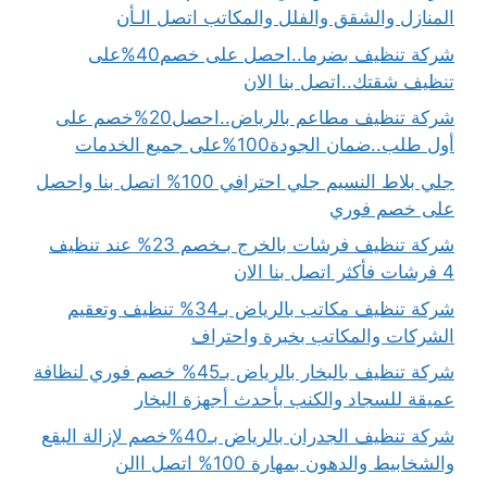
المنازل والشقق والفلل والمكاتب اتصل الـأن
شركة تنظيف بضرما..احصل على خصم40%على
تنظيف شقتك..اتصل بنا الان
شركة تنظيف مطاعم بالرياض..احصل20%خصم على
أول طلب..ضمان الجودة100%على جميع الخدمات
جلي بلاط النسيم جلي احترافي 100% اتصل بنا واحصل
على خصم فوري
شركة تنظيف فرشات بالخرج بـخصم 23% عند تنظيف
4 فرشات فأكثر اتصل بنا الان
شركة تنظيف مكاتب بالرياض بـ34% تنظيف وتعقيم
الشركات والمكاتب بخبرة واحتراف
شركة تنظيف بالبخار بالرياض بـ45% خصم فوري لنظافة
عميقة للسجاد والكنب بأحدث أجهزة البخار
شركة تنظيف الجدران بالرياض بـ40%خصم لإزالة البقع
والشخابيط والدهون بمهارة 100% اتصل االن