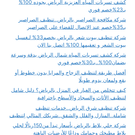
كشف تسربات المياه العزيزية الرياض بجوده 100%
بـ23%خصم فوري
شركة مكافحة الصراصير بالرياض..تنظيف الصراصير
بـ35%خصم عند الاتصال للقضاء على الصراصير
شركة تنظيف بيوت شعر بالرياض بخصم33% لـغسيل
بيوت الشعر و تعقيمها 100% اتصل بنا الان
شركة كشف تسربات المياه شمال الرياض بدقة وسرعة
بضمان100%..بـ30%خصم فوري
أفضل طريقة لتنظيف الزجاج والمرايا بدون خطوط أو
بقع ولمعان يدوم طويلًا
كيف تتخلص من الغبار في المنزل بالرياض؟ دليل شامل
لتنظيف الأثاث والسجاد والأسطح باحترافية
شركة تنظيف شرق الرياض..خدمات تنظيف
شاملة..المنازل والفلل والشقق..شريكك المثالي لِتنظيف
شركة جلي بلاط بالرياض بأسعار تبدأ من150ريالًا لجلي
بلاط مطبخك وحمامك وداعًا للأرضيات الباهتة