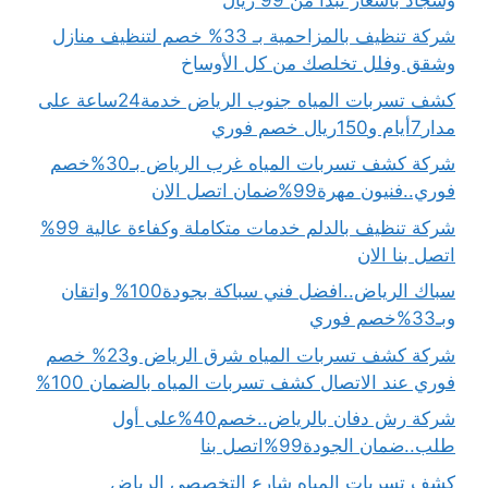
شركة تنظيف بالمزاحمية بـ 33% خصم لتنظيف منازل
وشقق وفلل تخلصك من كل الأوساخ
كشف تسربات المياه جنوب الرياض خدمة24ساعة على
مدار7أيام و150ريال خصم فوري
شركة كشف تسربات المياه غرب الرياض بـ30%خصم
فوري..فنيون مهرة99%ضمان اتصل الان
شركة تنظيف بالدلم خدمات متكاملة وكفاءة عالية 99%
اتصل بنا الان
سباك الرياض..افضل فني سباكة بجودة100% واتقان
وبـ33%خصم فوري
شركة كشف تسربات المياه شرق الرياض و23% خصم
فوري عند الاتصال كشف تسربات المياه بالضمان 100%
شركة رش دفان بالرياض..خصم40%على أول
طلب..ضمان الجودة99%اتصل بنا
كشف تسربات المياه شارع التخصصي الرياض