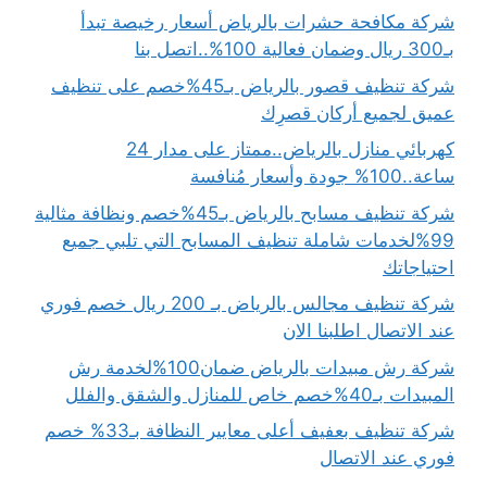
شركة مكافحة حشرات بالرياض أسعار رخيصة تبدأ
بـ300 ريال وضمان فعالية 100%..اتصل بنا
شركة تنظيف قصور بالرياض بـ45%خصم على تنظيف
عميق لجميع أركان قصرِك
كهربائي منازل بالرياض..ممتاز على مدار 24
ساعة..100% جودة وأسعار مُنافسة
شركة تنظيف مسابح بالرياض بـ45%خصم ونظافة مثالية
99%لخدمات شاملة تنظيف المسابح التي تلبي جميع
احتياجاتك
شركة تنظيف مجالس بالرياض بـ 200 ريال خصم فوري
عند الاتصال اطلبنا الان
شركة رش مبيدات بالرياض ضمان100%لخدمة رش
المبيدات بـ40%خصم خاص للمنازل والشقق والفلل
شركة تنظيف بعفيف أعلى معايير النظافة بـ33% خصم
فوري عند الاتصال