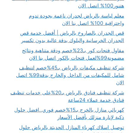
هتنور100% اتصل الان
معلم لياسة بالرياض لجدران ناعمة بجودة تدوم
واحترافية 100% اتصل بنا الان
قص الجدران بالصاروخ بالرياض | أفضل خدمة قص
الجدران الخرسانية والبلوك بدقة عالية بدون تكسير
مقاول فتحات كور بـ23%خصم ودقة متناهية ونتائج
مضمونة99%لعمل فتحات بالكور اتصل بنا الان
شركة تنظيف مكيفات بالرياض بـ45%خصم لتنظيف
شامل للمكيفات من الداخل والخارج بدقة99% اتصل
الان
شركة تنظيف فنادق بالرياض بـ20%على خدمات تنظيف
فنادق خدمة عملاء 24ساعة
كهربائي منازل بالخرج بـ15%خصم فوري..افضل حلول
ذكية لإنارة منزلك بأفضل الأسعار
توصيل اسلاك كهرباء المنازل الحديثة بالرياض حلول