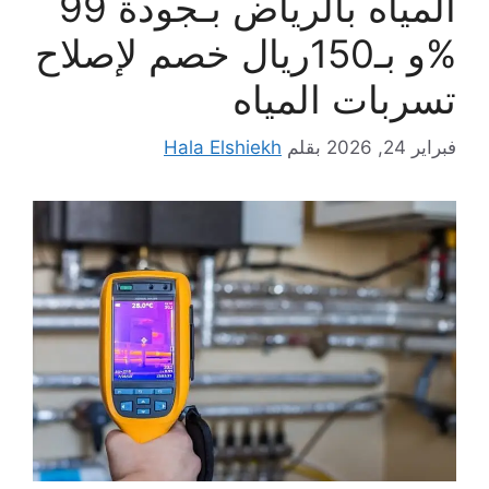
المياه بالرياض بـجودة 99
%و بـ150ريال خصم لإصلاح
تسربات المياه
فبراير 24, 2026
بقلم
Hala Elshiekh