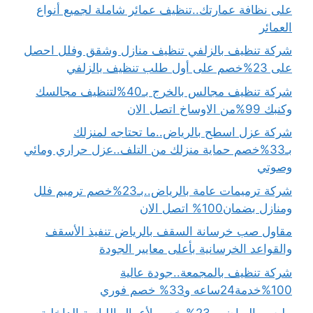
على نظافة عمارتك..تنظيف عمائر شاملة لجميع أنواع
العمائر
شركة تنظيف بالزلفي تنظيف منازل وشقق وفلل احصل
على 23%خصم على أول طلب تنظيف بالزلفي
شركة تنظيف مجالس بالخرج بـ40%لتنظيف مجالسك
وكنبك 99%من الاوساخ اتصل الان
شركة عزل اسطح بالرياض..ما تحتاجه لمنزلك
بـ33%خصم حماية منزلك من التلف..عزل حراري ومائي
وصوتي
شركة ترميمات عامة بالرياض..بـ23%خصم ترميم فلل
ومنازل بضمان100% اتصل الان
مقاول صب خرسانة السقف بالرياض تنفيذ الأسقف
والقواعد الخرسانية بأعلى معايير الجودة
شركة تنظيف بالمجمعة..جودة عالية
100%خدمة24ساعه و33% خصم فوري