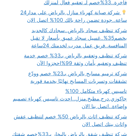
فاخرة..33%خصم لـ تعقيم فعال لمنزلك
شركة صيانة كهرباء منازل بالرياض على مدار24
ساعة..جودة تضمن راحة بالك 100% اتصل الان
شركة تنظيف سجاد بالرياض..سجادك كالجديد
بخصم35%..غسيل سجاد عميق بأسعار لا تقبل
المنافسة..فريق عمل مدرب لخدمتك 24ساعة
شركة تنظيف وتعقيم بالرياض بـ33% خصم خدمة
تنظيف وتعقيم بأمان وثقة 99%احجزوا الآن
شركة ترميم مسابح بالرياض بـ23% خصم وودّع
تشققات وتسربات المسابح نهائيًا بخدمة فورية
تاسيس كهرباء متكامل 100%
جاكوزي.درج.مطبخ.منزل..احدث تاسيس كهرباء تصميم
وإضاءة..اتصل بنا الان
شركة تنظيف اثاث بالرياض 50% خصم لتنظيف عفش
واثاث بيتك اتصل الان
شركة تنظيف شقق بالرياض بالبخار بـ33%خصم شقتك