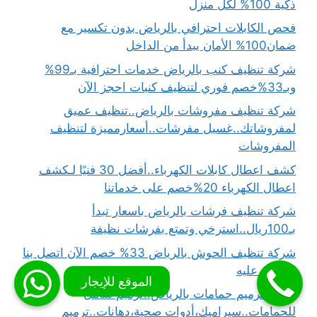
ذكية 100% لكل منزل
فحص الكابلات احترافي بالرياض بدون تكسير مع
ضمان100% الأمان يبدأ من الداخل
شركة تنظيف كنب بالرياض خدمات احترافية بـ99%
وبـ33%خصم فوري لتنظيف كنبات احجز الآن
شركة تنظيف مفروشات بالرياض..تنظيف عميق
لمفروشاتك..غسيل مفرشات..أسعارمميزة لتنظيف
المفروشات
كشف اعطال كابلات الكهرباء..أفضل 30 فنيًا لـكشف
اعطال الكهرباء 20%خصم على خدماتنا
شركة تنظيف فرشات بالرياض باسعار تبدأ
بـ100ريال..استرخي وتمتع بفرشات نظيفة
شركة تنظيف الحوش بالرياض 33% خصم الآن اتصل بنا
لتحصل عليه
شركة ترميم حمامات بالرياض..ترميم شامل
للحمامات..سيراميك،أدوات صحية،دهانات..ترميم