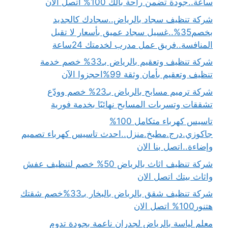
ساعة..جودة تضمن راحة بالك 100% اتصل الان
شركة تنظيف سجاد بالرياض..سجادك كالجديد
بخصم35%..غسيل سجاد عميق بأسعار لا تقبل
المنافسة..فريق عمل مدرب لخدمتك 24ساعة
شركة تنظيف وتعقيم بالرياض بـ33% خصم خدمة
تنظيف وتعقيم بأمان وثقة 99%احجزوا الآن
شركة ترميم مسابح بالرياض بـ23% خصم وودّع
تشققات وتسربات المسابح نهائيًا بخدمة فورية
تاسيس كهرباء متكامل 100%
جاكوزي.درج.مطبخ.منزل..احدث تاسيس كهرباء تصميم
وإضاءة..اتصل بنا الان
شركة تنظيف اثاث بالرياض 50% خصم لتنظيف عفش
واثاث بيتك اتصل الان
شركة تنظيف شقق بالرياض بالبخار بـ33%خصم شقتك
هتنور100% اتصل الان
معلم لياسة بالرياض لجدران ناعمة بجودة تدوم