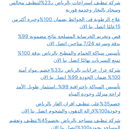
شركة تنظيف استراحات بالرياض بـ23%لتنظيف مجالس
وسجاد بالبخار وخدمة فورية
علاج الرطوبة فى الحوائط بضمان 100%وخبرة أكثرمن
15عامًا اتصل بنا الان
قص وتخريم الخرسانة المسلحة نتائج مضمونة 99%
بدقة وسرعة 7/24 متاحين اتصل الان
تأسيس سباكة الحمام والمطبخ بالرياض بدقة 100%
تمنع التسربات نهائيًا اتصل بنا الان
شركة عزل خزانات بالرياض بـ33%خصم..مواد آمنة
100% ضمان الجودة 99% اتصل بنا الان
تأسيس السباكة باحترافية 99%..استثمار طويل الأمد
لراحة منزلك وجودة المياه
خصم35%على تنظيف افران الغاز بالرياض
وجودة100%لإزالة الدهون والشحوم اتصل بنا الان
شركة تنظيف مساجد بالرياض بخصم45%تنظيف وتعقيم
المساجد بجودة100%اتصل بنا الان