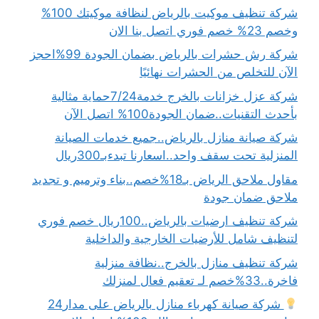
شركة تنظيف موكيت بالرياض لنظافة موكيتك 100%
وخصم 23% خصم فوري اتصل بنا الان
شركة رش حشرات بالرياض بضمان الجودة 99%احجز
الآن للتخلص من الحشرات نهائيًا
شركة عزل خزانات بالخرج خدمة7/24حماية مثالية
بأحدث التقنيات..ضمان الجودة100% اتصل الآن
شركة صيانة منازل بالرياض..جميع خدمات الصيانة
المنزلية تحت سقف واحد..اسعارنا تبدءبـ300ريال
مقاول ملاحق الرياض بـ18%خصم..بناء وترميم و تجديد
ملاحق ضمان جودة
شركة تنظيف ارضيات بالرياض..100ريال خصم فوري
لتنظيف شامل للأرضيات الخارجية والداخلية
شركة تنظيف منازل بالخرج..نظافة منزلية
فاخرة..33%خصم لـ تعقيم فعال لمنزلك
شركة صيانة كهرباء منازل بالرياض على مدار24