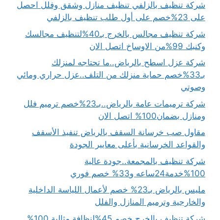
شركة تنظيف بالزلفي تنظيف منازل وشقق وفلل احصل
على 23%خصم على أول طلب تنظيف بالزلفي
شركة تنظيف مجالس بالخرج بـ40%لتنظيف مجالسك
وكنبك 99%من الاوساخ اتصل الان
شركة عزل اسطح بالرياض..ما تحتاجه لمنزلك
بـ33%خصم حماية منزلك من التلف..عزل حراري ومائي
وصوتي
شركة ترميمات عامة بالرياض..بـ23%خصم ترميم فلل
ومنازل بضمان100% اتصل الان
مقاول صب خرسانة السقف بالرياض تنفيذ الأسقف
والقواعد الخرسانية بأعلى معايير الجودة
شركة تنظيف بالمجمعة..جودة عالية
100%خدمة24ساعه و33% خصم فوري
مليس بالرياض بـ23% خصم لأعمال اللياسة الداخلية
والخارجية وترميم المنازل والفلل
شركة تنظيف بالخرج خصم 45%لنظافة مثالية 100%