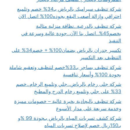
شركة تنظيف سيراميك بالرياض بـ34% خصم وتلميع
احترافي وإزالة أصعب البقع بجوده100% اتصل الان
شركة تنظيف بالدرعية..نظافة منزلية مثالية
بخصم45%..اتصل بنا الآن..جودة عالية وسرعة في
التنفيذ
تكسير جدران بالرياض بضمان100% + خصم34% على
التنظيف بعد التكسير
شركة تنظيف بساجر بـ33%خصم لتنظيف وتعقيم شاملة
بجودة 100% وأسعار تنافسية
شركة جلى رخام بالرياض..جلي وتلميع الرخام..خصم
33% على جلي وتلميع رخام الدرج والمطبخ
شركة تنظيف بالبجادية بخبرة عالية – خصومات مميزة
وخدمة سريعة على مدار الأسبوع
شركة كشف تسربات المياه بالرياض بـجودة 99 %و
بـ150ريال خصم لإصلاح تسربات المياه