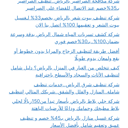
شركة مكافحة الصراصير بالرياض..تنظيف الصراصير
بـ35%خصم عند الاتصال للقضاء على الصراصير
شركة تنظيف بيوت شعر بالرياض بخصم33% لـغسيل
بيوت الشعر و تعقيمها 100% اتصل بنا الان
شركة كشف تسربات المياه شمال الرياض بدقة وسرعة
بضمان100%..بـ30%خصم فوري
أفضل طريقة لتنظيف الزجاج والمرايا بدون خطوط أو
بقع ولمعان يدوم طويلًا
كيف تتخلص من الغبار في المنزل بالرياض؟ دليل شامل
لتنظيف الأثاث والسجاد والأسطح باحترافية
شركة تنظيف شرق الرياض..خدمات تنظيف
شاملة..المنازل والفلل والشقق..شريكك المثالي لِتنظيف
شركة جلي بلاط بالرياض بأسعار تبدأ من150ريالًا لجلي
بلاط مطبخك وحمامك وداعًا للأرضيات الباهتة
شركة غسيل منازل بالرياض بـ45% خصم و تنظيف
عميق وتعقيم شامل بأفضل الأسعار