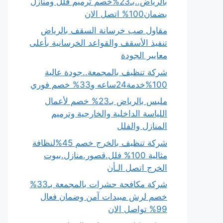
بالرياض..بـ23%خصم ترميم فلل ومنازل
بضمان100% اتصل الان
مقاول صب خرسانة السقف بالرياض
تنفيذ الأسقف والقواعد الخرسانية بأعلى
معايير الجودة
شركة تنظيف بالمجمعة..جودة عالية
100%خدمة24ساعه و33% خصم فوري
مليس بالرياض بـ23% خصم لأعمال
اللياسة الداخلية والخارجية وترميم
المنازل والفلل
شركة تنظيف بالخرج خصم 45%لنظافة
مثالية 100% فلل.قصور.منازل.بيوت
الخرج اتصل الـأن
شركة مكافحة حشرات بالمجمعة بـ33%
خصم لرش مبيدات آمن وضمان فعال
99% تواصل الان