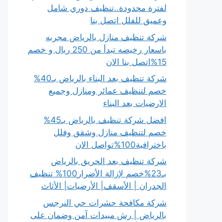
لفترة محدودة..تنظيف دوري شامل
وعميق للفلل اتصل بنا
شركة تنظيف منازل بالرياض مجربه
باسعار رخيصه تبدأ من 250 ريال و خصم
15%اتصل بنا الان
شركة تنظيف بعد البناء بالرياض بـ40%
خصم لتنظيف عمائر ومنازل وجميع
الارضيات بعد البناء
افضل شركة تنظيف بالرياض بـ45%
خصم لتنظيف منازل وشقق وفلل
باخترافية100%تواصل الان
شركة تنظيف بعد الحريق بالرياض
بـ23%خصم لإزالة الأضرار100% تنظيف
الجدران | الأسقف| الأرضيات| الأثاث
شركة مكافحة حشرات حي النرجس
بالرياض | رش مبيدات آمن وضمان على