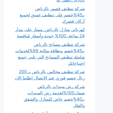
100%..اتصل بنا
شركة تنظيف قصور بالرياض
بـ45%خصم على تنظيف عميق لجميع
أركان قصرِك
كهربائي منازل بالرياض..ممتاز على مدار
24 ساعة..100% جودة وأسعار مُنافسة
شركة تنظيف مسابح بالرياض
بـ45%خصم ونظافة مثالية 99%لخدمات
شاملة تنظيف المسابح التي تلبي جميع
احتياجاتك
شركة تنظيف مجالس بالرياض بـ 200
ريال خصم فوري عند الاتصال اطلبنا الان
شركة رش مبيدات بالرياض
ضمان100%لخدمة رش المبيدات
بـ40%خصم خاص للمنازل والشقق
والفلل