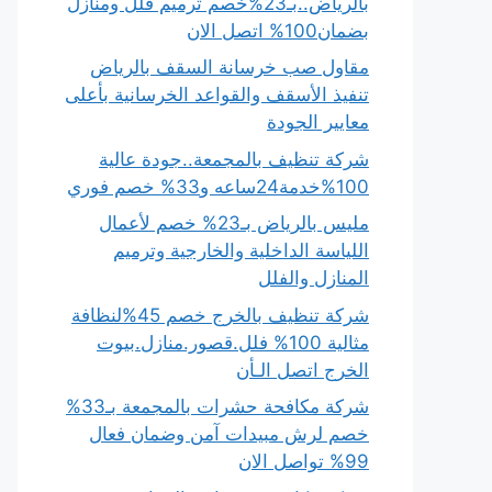
بالرياض..بـ23%خصم ترميم فلل ومنازل
بضمان100% اتصل الان
مقاول صب خرسانة السقف بالرياض
تنفيذ الأسقف والقواعد الخرسانية بأعلى
معايير الجودة
شركة تنظيف بالمجمعة..جودة عالية
100%خدمة24ساعه و33% خصم فوري
مليس بالرياض بـ23% خصم لأعمال
اللياسة الداخلية والخارجية وترميم
المنازل والفلل
شركة تنظيف بالخرج خصم 45%لنظافة
مثالية 100% فلل.قصور.منازل.بيوت
الخرج اتصل الـأن
شركة مكافحة حشرات بالمجمعة بـ33%
خصم لرش مبيدات آمن وضمان فعال
99% تواصل الان