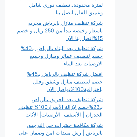
لفترة محدودة..تنظيف دوري شامل
وعميق للفلل اتصل بنا
شركة تنظيف منازل بالرياض مجربه
باسعار رخيصه تبدأ من 250 ريال و خصم
15%اتصل بنا الان
شركة تنظيف بعد البناء بالرياض بـ40%
خصم لتنظيف عمائر ومنازل وجميع
الارضيات بعد البناء
افضل شركة تنظيف بالرياض بـ45%
خصم لتنظيف منازل وشقق وفلل
باخترافية100%تواصل الان
شركة تنظيف بعد الحريق بالرياض
بـ23%خصم لإزالة الأضرار100% تنظيف
الجدران | الأسقف| الأرضيات| الأثاث
شركة مكافحة حشرات حي النرجس
بالرياض | رش مبيدات آمن وضمان على