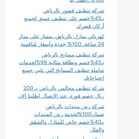
100%..اتصل بنا
شركة تنظيف قصور بالرياض
بـ45%خصم على تنظيف عميق لجميع
أركان قصرِك
كهربائي منازل بالرياض..ممتاز على مدار
24 ساعة..100% جودة وأسعار مُنافسة
شركة تنظيف مسابح بالرياض
بـ45%خصم ونظافة مثالية 99%لخدمات
شاملة تنظيف المسابح التي تلبي جميع
احتياجاتك
شركة تنظيف مجالس بالرياض بـ 200
ريال خصم فوري عند الاتصال اطلبنا الان
شركة رش مبيدات بالرياض
ضمان100%لخدمة رش المبيدات
بـ40%خصم خاص للمنازل والشقق
والفلل