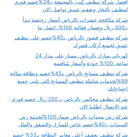
افضل شركة تنظيف كنب بالمجمعة بـ34%خصم فوري
لتنظيف بالبخار وتعقيم عميق تواصل الان
شركة مكافحة حشرات بالرياض أسعار رخيصة تبدأ
بـ300 ريال وضمان فعالية 100%..اتصل بنا
شركة تنظيف قصور بالرياض بـ45%خصم على تنظيف
عميق لجميع أركان قصرِك
كهربائي منازل بالرياض..ممتاز على مدار 24
ساعة..100% جودة وأسعار مُنافسة
شركة تنظيف مسابح بالرياض بـ45%خصم ونظافة مثالية
99%لخدمات شاملة تنظيف المسابح التي تلبي جميع
احتياجاتك
شركة تنظيف مجالس بالرياض بـ 200 ريال خصم فوري
عند الاتصال اطلبنا الان
شركة رش مبيدات بالرياض ضمان100%لخدمة رش
المبيدات بـ40%خصم خاص للمنازل والشقق والفلل
شركة تنظيف بعفيف أعلى معايير النظافة بـ33% خصم