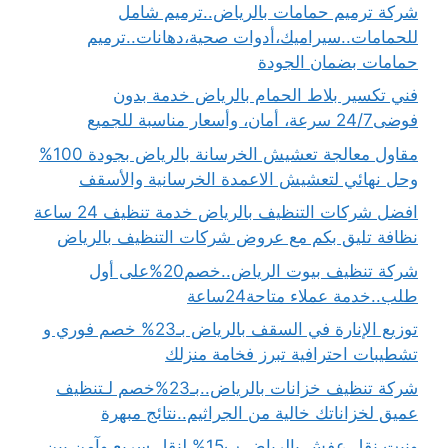
شركة ترميم حمامات بالرياض..ترميم شامل
للحمامات..سيراميك،أدوات صحية،دهانات..ترميم
حمامات بضمان الجودة
فني تكسير بلاط الحمام بالرياض خدمة بدون
فوضى24/7 سرعة، أمان، وأسعار مناسبة للجميع
مقاول معالجة تعشيش الخرسانة بالرياض بجودة 100%
وحل نهائي لتعشيش الاعمدة الخرسانية والأسقف
افضل شركات التنظيف بالرياض خدمة تنظيف 24 ساعة
نظافة تليق بكم مع عروض شركات التنظيف بالرياض
شركة تنظيف بيوت الرياض..خصم20%على أول
طلب..خدمة عملاء متاحة24ساعة
توزيع الإنارة في السقف بالرياض بـ23% خصم فوري و
تشطيبات احترافية تبرز فخامة منزلك
شركة تنظيف خزانات بالرياض..بـ23%خصم لـتنظيف
عميق لخزاناتك خالية من الجراثيم..نتائج مبهرة
ونيت نقل عفش بالرياض ب15% لنقل سريع وآمن بين