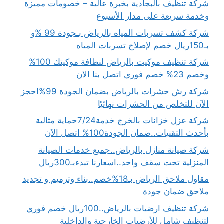
شركة تنظيف بالبجادية بخبرة عالية – خصومات مميزة
وخدمة سريعة على مدار الأسبوع
شركة كشف تسربات المياه بالرياض بـجودة 99 %و
بـ150ريال خصم لإصلاح تسربات المياه
شركة تنظيف موكيت بالرياض لنظافة موكيتك 100%
وخصم 23% خصم فوري اتصل بنا الان
شركة رش حشرات بالرياض بضمان الجودة 99%احجز
الآن للتخلص من الحشرات نهائيًا
شركة عزل خزانات بالخرج خدمة7/24حماية مثالية
بأحدث التقنيات..ضمان الجودة100% اتصل الآن
شركة صيانة منازل بالرياض..جميع خدمات الصيانة
المنزلية تحت سقف واحد..اسعارنا تبدءبـ300ريال
مقاول ملاحق الرياض بـ18%خصم..بناء وترميم و تجديد
ملاحق ضمان جودة
شركة تنظيف ارضيات بالرياض..100ريال خصم فوري
لتنظيف شامل للأرضيات الخارجية والداخلية