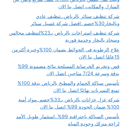
المنازل والمكاتب اتصل بنا الان
شركة تنظيف ستائر بالرياض..تنظيف عادي
وبالبخار30%خصم..افضل شركة غسيل ستائر
شركة تنظيف استراحات بالرياض بـ23%لتنظيف مجالس
وسجاد بالبخار وخدمة فورية
علاج الرطوبة فى الحوائط بضمان 100%وخبرة أكثرمن
15عامًا اتصل بنا الان
قص وتخريم الخرسانة المسلحة نتائج مضمونة 99%
بدقة وسرعة 7/24 متاحين اتصل الان
تأسيس سباكة الحمام والمطبخ بالرياض بدقة 100%
تمنع التسربات نهائيًا اتصل بنا الان
شركة عزل خزانات بالرياض بـ33%خصم..مواد آمنة
100% ضمان الجودة 99% اتصل بنا الان
تأسيس السباكة باحترافية 99%..استثمار طويل الأمد
لراحة منزلك وجودة المياه