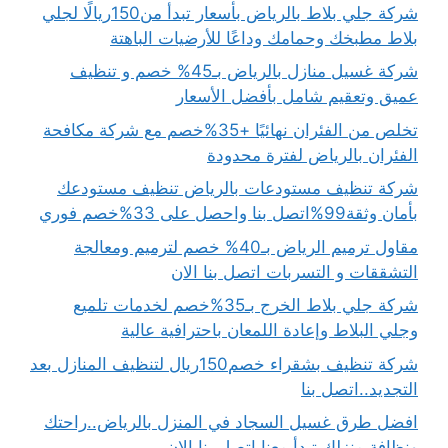
شركة جلي بلاط بالرياض بأسعار تبدأ من150ريالًا لجلي
بلاط مطبخك وحمامك وداعًا للأرضيات الباهتة
شركة غسيل منازل بالرياض بـ45% خصم و تنظيف
عميق وتعقيم شامل بأفضل الأسعار
تخلص من الفئران نهائيًا +35%خصم مع شركة مكافحة
الفئران بالرياض لفترة محدودة
شركة تنظيف مستودعات بالرياض تنظيف مستودعك
بأمان وثقة99%اتصل بنا واحصل على 33%خصم فوري
مقاول ترميم الرياض بـ40% خصم لترميم ومعالجة
التشققات و التسربات اتصل بنا الان
شركة جلي بلاط الخرج بـ35%خصم لخدمات تلميع
وجلي البلاط وإعادة اللمعان باحترافية عالية
شركة تنظيف بشقراء خصم150ريال لتنظيف المنازل بعد
التجديد..اتصل بنا
افضل طرق غسيل السجاد في المنزل بالرياض..راحتك
ونظافة منزلك تبدأ معنا اتصل بنا الان