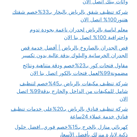
واثاث بيتك اتصل الان
شركة تنظيف شقق بالرياض بالبخار بـ33%خصم شقتك
هتنور100% اتصل الان
معلم لياسة بالرياض لجدران ناعمة بجودة تدوم
واحترافية 100% اتصل بنا الان
قص الجدران بالصاروخ بالرياض | أفضل خدمة قص
الجدران الخرسانية والبلوك بدقة عالية بدون تكسير
مقاول فتحات كور بـ23%خصم ودقة متناهية ونتائج
مضمونة99%لعمل فتحات بالكور اتصل بنا الان
شركة تنظيف مكيفات بالرياض بـ45%خصم لتنظيف
شامل للمكيفات من الداخل والخارج بدقة99% اتصل
الان
شركة تنظيف فنادق بالرياض بـ20%على خدمات تنظيف
فنادق خدمة عملاء 24ساعة
كهربائي منازل بالخرج بـ15%خصم فوري..افضل حلول
ذكية لإنارة منزلك بأفضل الأسعار