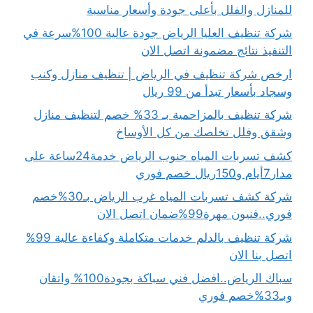
للمنازل والفلل بأعلى جودة وأسعار مناسبة
شركة تنظيف العليا الرياض جودة عالية 100%سرعة في
التنفيذ نتائج مضمونة اتصل الان
ارخص شركة تنظيف في الرياض | تنظيف منازل وكنب
وسجاد بأسعار تبدأ من 99 ريال
شركة تنظيف بالمزاحمية بـ 33% خصم لتنظيف منازل
وشقق وفلل تخلصك من كل الأوساخ
كشف تسربات المياه جنوب الرياض خدمة24ساعة على
مدار7أيام و150ريال خصم فوري
شركة كشف تسربات المياه غرب الرياض بـ30%خصم
فوري..فنيون مهرة99%ضمان اتصل الان
شركة تنظيف بالدلم خدمات متكاملة وكفاءة عالية 99%
اتصل بنا الان
سباك الرياض..افضل فني سباكة بجودة100% واتقان
وبـ33%خصم فوري