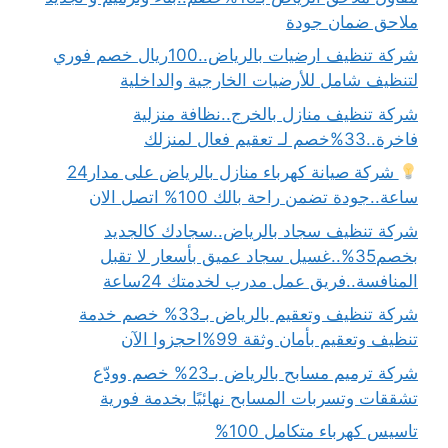
ملاحق ضمان جودة
شركة تنظيف ارضيات بالرياض..100ريال خصم فوري
لتنظيف شامل للأرضيات الخارجية والداخلية
شركة تنظيف منازل بالخرج..نظافة منزلية
فاخرة..33%خصم لـ تعقيم فعال لمنزلك
شركة صيانة كهرباء منازل بالرياض على مدار24
ساعة..جودة تضمن راحة بالك 100% اتصل الان
شركة تنظيف سجاد بالرياض..سجادك كالجديد
بخصم35%..غسيل سجاد عميق بأسعار لا تقبل
المنافسة..فريق عمل مدرب لخدمتك 24ساعة
شركة تنظيف وتعقيم بالرياض بـ33% خصم خدمة
تنظيف وتعقيم بأمان وثقة 99%احجزوا الآن
شركة ترميم مسابح بالرياض بـ23% خصم وودّع
تشققات وتسربات المسابح نهائيًا بخدمة فورية
تاسيس كهرباء متكامل 100%