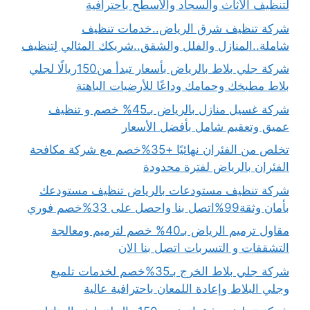
لتنظيف الأثاث والسجاد والأسطح باحترافية
شركة تنظيف شرق الرياض..خدمات تنظيف
شاملة..المنازل والفلل والشقق..شريكك المثالي لِتنظيف
شركة جلي بلاط بالرياض بأسعار تبدأ من150ريالًا لجلي
بلاط مطبخك وحمامك وداعًا للأرضيات الباهتة
شركة غسيل منازل بالرياض بـ45% خصم و تنظيف
عميق وتعقيم شامل بأفضل الأسعار
تخلص من الفئران نهائيًا +35%خصم مع شركة مكافحة
الفئران بالرياض لفترة محدودة
شركة تنظيف مستودعات بالرياض تنظيف مستودعك
بأمان وثقة99%اتصل بنا واحصل على 33%خصم فوري
مقاول ترميم الرياض بـ40% خصم لترميم ومعالجة
التشققات و التسربات اتصل بنا الان
شركة جلي بلاط الخرج بـ35%خصم لخدمات تلميع
وجلي البلاط وإعادة اللمعان باحترافية عالية