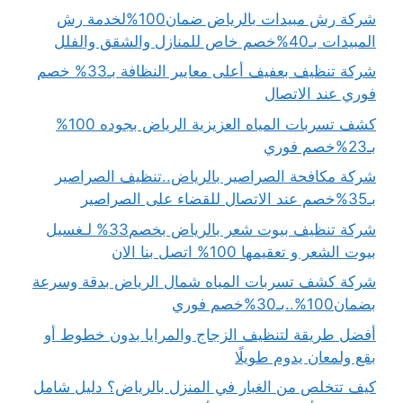
شركة رش مبيدات بالرياض ضمان100%لخدمة رش
المبيدات بـ40%خصم خاص للمنازل والشقق والفلل
شركة تنظيف بعفيف أعلى معايير النظافة بـ33% خصم
فوري عند الاتصال
كشف تسربات المياه العزيزية الرياض بجوده 100%
بـ23%خصم فوري
شركة مكافحة الصراصير بالرياض..تنظيف الصراصير
بـ35%خصم عند الاتصال للقضاء على الصراصير
شركة تنظيف بيوت شعر بالرياض بخصم33% لـغسيل
بيوت الشعر و تعقيمها 100% اتصل بنا الان
شركة كشف تسربات المياه شمال الرياض بدقة وسرعة
بضمان100%..بـ30%خصم فوري
أفضل طريقة لتنظيف الزجاج والمرايا بدون خطوط أو
بقع ولمعان يدوم طويلًا
كيف تتخلص من الغبار في المنزل بالرياض؟ دليل شامل