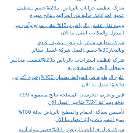
شركة تنظيف خزانات بالرياض..بـ23%خصم لـتنظيف
عميق لخزاناتك خالية من الجراثيم..نتائج مبهرة
ونيت نقل عفش بالرياض ب15% لنقل سريع وآمن بين
المنازل والمكاتب اتصل بنا الان
شركة تنظيف ستائر بالرياض..تنظيف عادي
وبالبخار30%خصم..افضل شركة غسيل ستائر
شركة تنظيف استراحات بالرياض بـ23%لتنظيف مجالس
وسجاد بالبخار وخدمة فورية
علاج الرطوبة فى الحوائط بضمان 100%وخبرة أكثرمن
15عامًا اتصل بنا الان
قص وتخريم الخرسانة المسلحة نتائج مضمونة 99%
بدقة وسرعة 7/24 متاحين اتصل الان
تأسيس سباكة الحمام والمطبخ بالرياض بدقة 100%
تمنع التسربات نهائيًا اتصل بنا الان
شركة عزل خزانات بالرياض بـ33%خصم..مواد آمنة