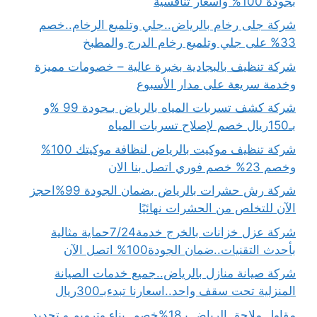
بجودة 100% وأسعار تنافسية
شركة جلى رخام بالرياض..جلي وتلميع الرخام..خصم
33% على جلي وتلميع رخام الدرج والمطبخ
شركة تنظيف بالبجادية بخبرة عالية – خصومات مميزة
وخدمة سريعة على مدار الأسبوع
شركة كشف تسربات المياه بالرياض بـجودة 99 %و
بـ150ريال خصم لإصلاح تسربات المياه
شركة تنظيف موكيت بالرياض لنظافة موكيتك 100%
وخصم 23% خصم فوري اتصل بنا الان
شركة رش حشرات بالرياض بضمان الجودة 99%احجز
الآن للتخلص من الحشرات نهائيًا
شركة عزل خزانات بالخرج خدمة7/24حماية مثالية
بأحدث التقنيات..ضمان الجودة100% اتصل الآن
شركة صيانة منازل بالرياض..جميع خدمات الصيانة
المنزلية تحت سقف واحد..اسعارنا تبدءبـ300ريال
مقاول ملاحق الرياض بـ18%خصم..بناء وترميم و تجديد