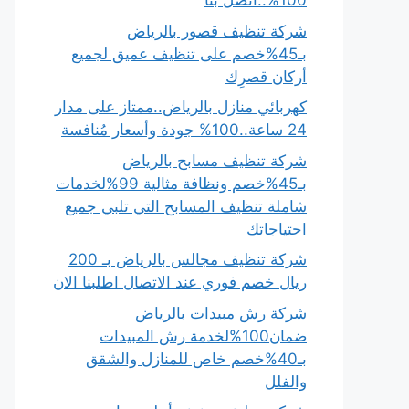
100%..اتصل بنا
شركة تنظيف قصور بالرياض
بـ45%خصم على تنظيف عميق لجميع
أركان قصرِك
كهربائي منازل بالرياض..ممتاز على مدار
24 ساعة..100% جودة وأسعار مُنافسة
شركة تنظيف مسابح بالرياض
بـ45%خصم ونظافة مثالية 99%لخدمات
شاملة تنظيف المسابح التي تلبي جميع
احتياجاتك
شركة تنظيف مجالس بالرياض بـ 200
ريال خصم فوري عند الاتصال اطلبنا الان
شركة رش مبيدات بالرياض
ضمان100%لخدمة رش المبيدات
بـ40%خصم خاص للمنازل والشقق
والفلل