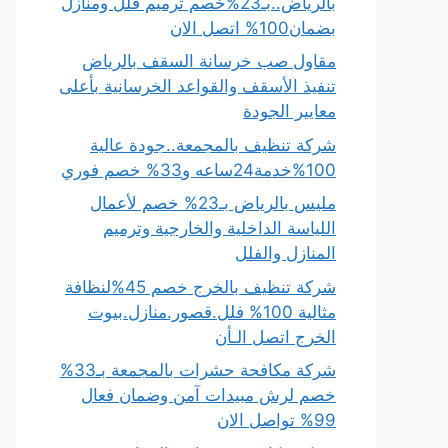
بالرياض..بـ23%خصم ترميم فلل ومنازل
بضمان100% اتصل الان
مقاول صب خرسانة السقف بالرياض
تنفيذ الأسقف والقواعد الخرسانية بأعلى
معايير الجودة
شركة تنظيف بالمجمعة..جودة عالية
100%خدمة24ساعه و33% خصم فوري
مليس بالرياض بـ23% خصم لأعمال
اللياسة الداخلية والخارجية وترميم
المنازل والفلل
شركة تنظيف بالخرج خصم 45%لنظافة
مثالية 100% فلل.قصور.منازل.بيوت
الخرج اتصل الـأن
شركة مكافحة حشرات بالمجمعة بـ33%
خصم لرش مبيدات آمن وضمان فعال
99% تواصل الان