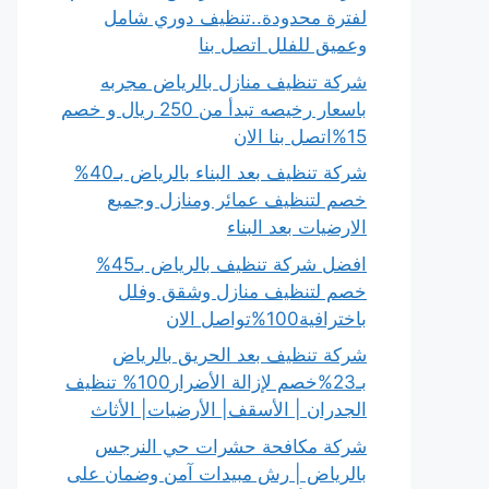
لفترة محدودة..تنظيف دوري شامل
وعميق للفلل اتصل بنا
شركة تنظيف منازل بالرياض مجربه
باسعار رخيصه تبدأ من 250 ريال و خصم
15%اتصل بنا الان
شركة تنظيف بعد البناء بالرياض بـ40%
خصم لتنظيف عمائر ومنازل وجميع
الارضيات بعد البناء
افضل شركة تنظيف بالرياض بـ45%
خصم لتنظيف منازل وشقق وفلل
باخترافية100%تواصل الان
شركة تنظيف بعد الحريق بالرياض
بـ23%خصم لإزالة الأضرار100% تنظيف
الجدران | الأسقف| الأرضيات| الأثاث
شركة مكافحة حشرات حي النرجس
بالرياض | رش مبيدات آمن وضمان على