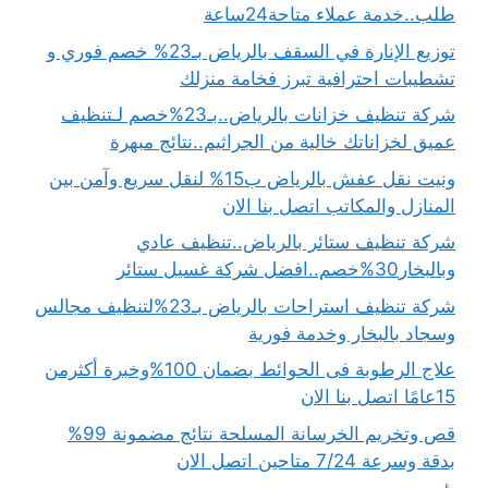
طلب..خدمة عملاء متاحة24ساعة
توزيع الإنارة في السقف بالرياض بـ23% خصم فوري و
تشطيبات احترافية تبرز فخامة منزلك
شركة تنظيف خزانات بالرياض..بـ23%خصم لـتنظيف
عميق لخزاناتك خالية من الجراثيم..نتائج مبهرة
ونيت نقل عفش بالرياض ب15% لنقل سريع وآمن بين
المنازل والمكاتب اتصل بنا الان
شركة تنظيف ستائر بالرياض..تنظيف عادي
وبالبخار30%خصم..افضل شركة غسيل ستائر
شركة تنظيف استراحات بالرياض بـ23%لتنظيف مجالس
وسجاد بالبخار وخدمة فورية
علاج الرطوبة فى الحوائط بضمان 100%وخبرة أكثرمن
15عامًا اتصل بنا الان
قص وتخريم الخرسانة المسلحة نتائج مضمونة 99%
بدقة وسرعة 7/24 متاحين اتصل الان