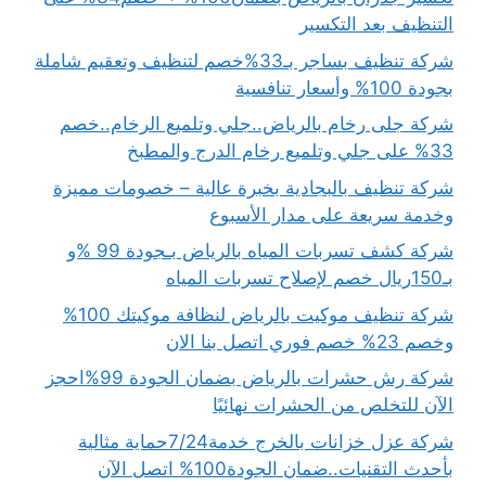
التنظيف بعد التكسير
شركة تنظيف بساجر بـ33%خصم لتنظيف وتعقيم شاملة
بجودة 100% وأسعار تنافسية
شركة جلى رخام بالرياض..جلي وتلميع الرخام..خصم
33% على جلي وتلميع رخام الدرج والمطبخ
شركة تنظيف بالبجادية بخبرة عالية – خصومات مميزة
وخدمة سريعة على مدار الأسبوع
شركة كشف تسربات المياه بالرياض بـجودة 99 %و
بـ150ريال خصم لإصلاح تسربات المياه
شركة تنظيف موكيت بالرياض لنظافة موكيتك 100%
وخصم 23% خصم فوري اتصل بنا الان
شركة رش حشرات بالرياض بضمان الجودة 99%احجز
الآن للتخلص من الحشرات نهائيًا
شركة عزل خزانات بالخرج خدمة7/24حماية مثالية
بأحدث التقنيات..ضمان الجودة100% اتصل الآن