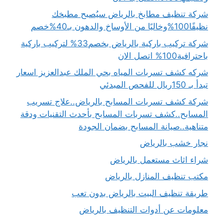
شركة تنظيف مطابخ بالرياض سيُصبح مطبخك
نظيفًا100%وخاليًا من الأوساخ والدهون بـ40%خصم
شركة تركيب باركية بالرياض بخصم33% لتركيب باركية
باحترافية100% اتصل الان
شركه كشف تسربات المياه بحي الملك عبدالعزيز اسعار
تبدأ بـ 150ريال للفحص المبدئي
شركة كشف تسربات المسابح بالرياض..علاج تسريب
المسابح..كشف تسربات المسابح بأحدث التقنيات ودقة
متناهية..صيانة المسابح بضمان الجودة
نجار خشب بالرياض
شراء اثاث مستعمل بالرياض
مكتب تنظيف المنازل بالرياض
طريقة تنظيف البيت بالرياض بدون تعب
معلومات عن أدوات التنظيف بالرياض