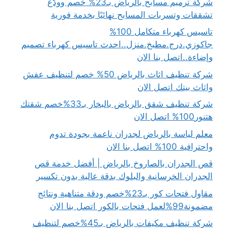
شركة ترميم مسابح بالرياض بـ23% خصم وودّع
تشققات وتسربات المسابح نهائيًا بخدمة فورية
تاسيس كهرباء متكامل 100%
جاكوزي.درج.مطبخ.منزل..احدث تاسيس كهرباء تصميم
وإضاءة..اتصل بنا الان
شركة تنظيف اثاث بالرياض 50% خصم لتنظيف عفش
واثاث بيتك اتصل الان
شركة تنظيف شقق بالرياض بالبخار بـ33%خصم شقتك
هتنور100% اتصل الان
معلم لياسة بالرياض لجدران ناعمة بجودة تدوم
واحترافية 100% اتصل بنا الان
قص الجدران بالصاروخ بالرياض | أفضل خدمة قص
الجدران الخرسانية والبلوك بدقة عالية بدون تكسير
مقاول فتحات كور بـ23%خصم ودقة متناهية ونتائج
مضمونة99%لعمل فتحات بالكور اتصل بنا الان
شركة تنظيف مكيفات بالرياض بـ45%خصم لتنظيف