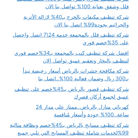
فلل وشقق بعناية 100% تواصل بنا الان
شركة تنظيف مكيفات بالخرج بـ40% لإزالة الأتربة
والجراثيم بجودة99% اتصل بنا الان
شركة تنظيف فلل بالمجمعة خدمة 24\7 اتصل واحصل
على 35%خصم فوري
افضل شركة تنظيف كنب بالمجمعة بـ34%خصم فوري
لتنظيف بالبخار وتعقيم عميق تواصل الان
شركة مكافحة حشرات بالرياض أسعار رخيصة تبدأ
بـ300 ريال وضمان فعالية 100%..اتصل بنا
شركة تنظيف قصور بالرياض بـ45%خصم على تنظيف
عميق لجميع أركان قصرِك
كهربائي منازل بالرياض..ممتاز على مدار 24
ساعة..100% جودة وأسعار مُنافسة
شركة تنظيف مسابح بالرياض بـ45%خصم ونظافة مثالية
99%لخدمات شاملة تنظيف المسابح التي تلبي جميع