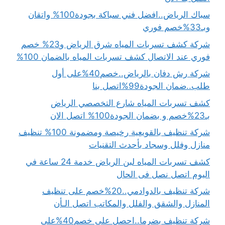
سباك الرياض..افضل فني سباكة بجودة100% واتقان
وبـ33%خصم فوري
شركة كشف تسربات المياه شرق الرياض و23% خصم
فوري عند الاتصال كشف تسربات المياه بالضمان 100%
شركة رش دفان بالرياض..خصم40%على أول
طلب..ضمان الجودة99%اتصل بنا
كشف تسربات المياه شارع التخصصي الرياض
بـ23%خصم و بضمان الجودة100% اتصل الان
شركة تنظيف بالقويعية رخيصة ومضمونة 100% تنظيف
منازل وفلل وسجاد بأحدث التقنيات
كشف تسربات المياه لبن الرياض خدمة 24 ساعة في
اليوم اتصل نصل فى الحال
شركة تنظيف بالدوادمي..20%خصم على تنظيف
المنازل والشقق والفلل والمكاتب اتصل الـأن
شركة تنظيف بضرما..احصل على خصم40%على