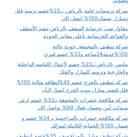
وصوتي
شركة ترميمات عامة بالرياض..بـ23%خصم ترميم فلل
ومنازل بضمان100% اتصل الان
مقاول صب خرسانة السقف بالرياض تنفيذ الأسقف
والقواعد الخرسانية بأعلى معايير الجودة
شركة تنظيف بالمجمعة..جودة عالية
100%خدمة24ساعه و33% خصم فوري
مليس بالرياض بـ23% خصم لأعمال اللياسة الداخلية
والخارجية وترميم المنازل والفلل
شركة تنظيف بالخرج خصم 45%لنظافة مثالية 100%
فلل.قصور.منازل.بيوت الخرج اتصل الـأن
شركة مكافحة حشرات بالمجمعة بـ33% خصم لرش
مبيدات آمن وضمان فعال 99% تواصل الان
شركة مكافحة حشرات بالمزاحمية بـ 34% خصم و
ضمان 100% الحماية الكاملة لمنزلك
شركة تنظيف منازل بالمزاحمية بـ 35%خصم لتنظيف