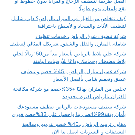
أفضل طريقة لتنظيف الزجاج والمرايا بدون خطوط أو
بقع ولمعان يدوم طويلًا
كيف تتخلص من الغبار في المنزل بالرياض؟ دليل شامل
لتنظيف الأثاث والسجاد والأسطح باحترافية
شركة تنظيف شرق الرياض..خدمات تنظيف
شاملة..المنازل والفلل والشقق..شريكك المثالي لِتنظيف
شركة جلي بلاط بالرياض بأسعار تبدأ من150ريالًا لجلي
بلاط مطبخك وحمامك وداعًا للأرضيات الباهتة
شركة غسيل منازل بالرياض بـ45% خصم و تنظيف
عميق وتعقيم شامل بأفضل الأسعار
تخلص من الفئران نهائيًا +35%خصم مع شركة مكافحة
الفئران بالرياض لفترة محدودة
شركة تنظيف مستودعات بالرياض تنظيف مستودعك
بأمان وثقة99%اتصل بنا واحصل على 33%خصم فوري
مقاول ترميم الرياض بـ40% خصم لترميم ومعالجة
التشققات و التسربات اتصل بنا الان