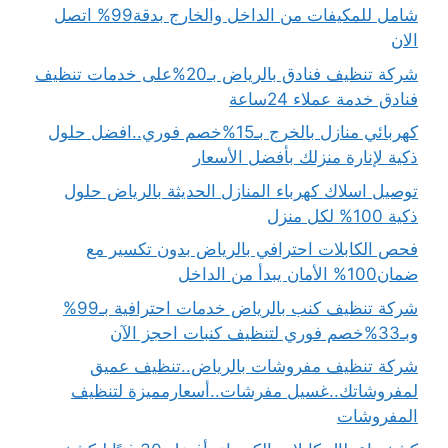
شامل للمكيفات من الداخل والخارج بدقة99% اتصل
الان
شركة تنظيف فنادق بالرياض بـ20%على خدمات تنظيف
فنادق خدمة عملاء 24ساعة
كهربائي منازل بالخرج بـ15%خصم فوري..افضل حلول
ذكية لإنارة منزلك بأفضل الأسعار
توصيل اسلاك كهرباء المنازل الحديثة بالرياض حلول
ذكية 100% لكل منزل
فحص الكابلات احترافي بالرياض بدون تكسير مع
ضمان100% الأمان يبدأ من الداخل
شركة تنظيف كنب بالرياض خدمات احترافية بـ99%
وبـ33%خصم فوري لتنظيف كنبات احجز الآن
شركة تنظيف مفروشات بالرياض..تنظيف عميق
لمفروشاتك..غسيل مفرشات..أسعارمميزة لتنظيف
المفروشات