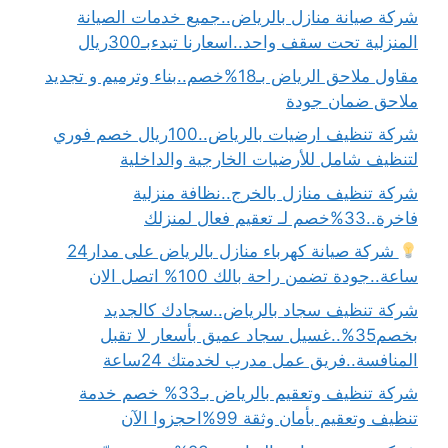
شركة صيانة منازل بالرياض..جميع خدمات الصيانة
المنزلية تحت سقف واحد..اسعارنا تبدءبـ300ريال
مقاول ملاحق الرياض بـ18%خصم..بناء وترميم و تجديد
ملاحق ضمان جودة
شركة تنظيف ارضيات بالرياض..100ريال خصم فوري
لتنظيف شامل للأرضيات الخارجية والداخلية
شركة تنظيف منازل بالخرج..نظافة منزلية
فاخرة..33%خصم لـ تعقيم فعال لمنزلك
شركة صيانة كهرباء منازل بالرياض على مدار24
ساعة..جودة تضمن راحة بالك 100% اتصل الان
شركة تنظيف سجاد بالرياض..سجادك كالجديد
بخصم35%..غسيل سجاد عميق بأسعار لا تقبل
المنافسة..فريق عمل مدرب لخدمتك 24ساعة
شركة تنظيف وتعقيم بالرياض بـ33% خصم خدمة
تنظيف وتعقيم بأمان وثقة 99%احجزوا الآن