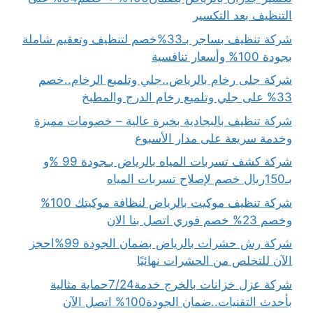
التنظيف بعد التكسير
شركة تنظيف بساجر بـ33%خصم لتنظيف وتعقيم شاملة
بجودة 100% وأسعار تنافسية
شركة جلى رخام بالرياض..جلي وتلميع الرخام..خصم
33% على جلي وتلميع رخام الدرج والمطبخ
شركة تنظيف بالبجادية بخبرة عالية – خصومات مميزة
وخدمة سريعة على مدار الأسبوع
شركة كشف تسربات المياه بالرياض بـجودة 99 %و
بـ150ريال خصم لإصلاح تسربات المياه
شركة تنظيف موكيت بالرياض لنظافة موكيتك 100%
وخصم 23% خصم فوري اتصل بنا الان
شركة رش حشرات بالرياض بضمان الجودة 99%احجز
الآن للتخلص من الحشرات نهائيًا
شركة عزل خزانات بالخرج خدمة7/24حماية مثالية
بأحدث التقنيات..ضمان الجودة100% اتصل الآن