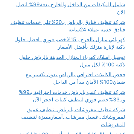
شامل للمكيفات من الداخل والخارج بدقة99% اتصل
الان
شركة تنظيف فنادق بالرياض بـ20%على خدمات تنظيف
فنادق خدمة عملاء 24ساعة
كهربائي منازل بالخرج بـ15%خصم فوري..افضل حلول
ذكية لإنارة منزلك بأفضل الأسعار
توصيل اسلاك كهرباء المنازل الحديثة بالرياض حلول
ذكية 100% لكل منزل
فحص الكابلات احترافي بالرياض بدون تكسير مع
ضمان100% الأمان يبدأ من الداخل
شركة تنظيف كنب بالرياض خدمات احترافية بـ99%
وبـ33%خصم فوري لتنظيف كنبات احجز الآن
شركة تنظيف مفروشات بالرياض..تنظيف عميق
لمفروشاتك..غسيل مفرشات..أسعارمميزة لتنظيف
المفروشات