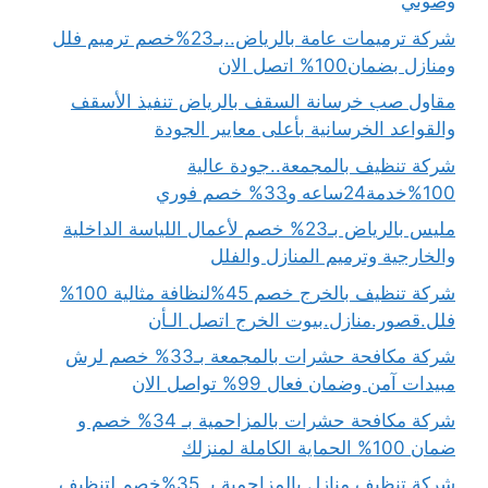
وصوتي
شركة ترميمات عامة بالرياض..بـ23%خصم ترميم فلل
ومنازل بضمان100% اتصل الان
مقاول صب خرسانة السقف بالرياض تنفيذ الأسقف
والقواعد الخرسانية بأعلى معايير الجودة
شركة تنظيف بالمجمعة..جودة عالية
100%خدمة24ساعه و33% خصم فوري
مليس بالرياض بـ23% خصم لأعمال اللياسة الداخلية
والخارجية وترميم المنازل والفلل
شركة تنظيف بالخرج خصم 45%لنظافة مثالية 100%
فلل.قصور.منازل.بيوت الخرج اتصل الـأن
شركة مكافحة حشرات بالمجمعة بـ33% خصم لرش
مبيدات آمن وضمان فعال 99% تواصل الان
شركة مكافحة حشرات بالمزاحمية بـ 34% خصم و
ضمان 100% الحماية الكاملة لمنزلك
شركة تنظيف منازل بالمزاحمية بـ 35%خصم لتنظيف