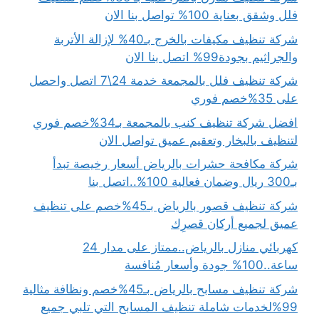
فلل وشقق بعناية 100% تواصل بنا الان
شركة تنظيف مكيفات بالخرج بـ40% لإزالة الأتربة
والجراثيم بجودة99% اتصل بنا الان
شركة تنظيف فلل بالمجمعة خدمة 24\7 اتصل واحصل
على 35%خصم فوري
افضل شركة تنظيف كنب بالمجمعة بـ34%خصم فوري
لتنظيف بالبخار وتعقيم عميق تواصل الان
شركة مكافحة حشرات بالرياض أسعار رخيصة تبدأ
بـ300 ريال وضمان فعالية 100%..اتصل بنا
شركة تنظيف قصور بالرياض بـ45%خصم على تنظيف
عميق لجميع أركان قصرِك
كهربائي منازل بالرياض..ممتاز على مدار 24
ساعة..100% جودة وأسعار مُنافسة
شركة تنظيف مسابح بالرياض بـ45%خصم ونظافة مثالية
99%لخدمات شاملة تنظيف المسابح التي تلبي جميع