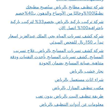
شركة تنظيف مطابخ بالرياض سيُصبح مطبخك
نظيفًا100%وخاليًا من الأوساخ والدهون بـ40%خصم
شركة تركيب باركية بالرياض بخصم33% لتركيب باركية
باحترافية100% اتصل الان
شركه كشف تسربات المياه بحي الملك عبدالعزيز اسعار
تبدأ بـ 150ريال للفحص المبدئي
شركة كشف تسربات المسابح بالرياض..علاج تسريب
المسابح..كشف تسربات المسابح بأحدث التقنيات ودقة
متناهية..صيانة المسابح بضمان الجودة
نجار خشب بالرياض
شراء اثاث مستعمل بالرياض
مكتب تنظيف المنازل بالرياض
طريقة تنظيف البيت بالرياض بدون تعب
معلومات عن أدوات التنظيف بالرياض