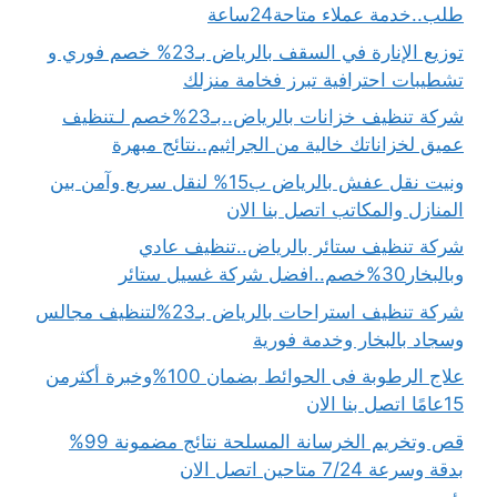
طلب..خدمة عملاء متاحة24ساعة
توزيع الإنارة في السقف بالرياض بـ23% خصم فوري و
تشطيبات احترافية تبرز فخامة منزلك
شركة تنظيف خزانات بالرياض..بـ23%خصم لـتنظيف
عميق لخزاناتك خالية من الجراثيم..نتائج مبهرة
ونيت نقل عفش بالرياض ب15% لنقل سريع وآمن بين
المنازل والمكاتب اتصل بنا الان
شركة تنظيف ستائر بالرياض..تنظيف عادي
وبالبخار30%خصم..افضل شركة غسيل ستائر
شركة تنظيف استراحات بالرياض بـ23%لتنظيف مجالس
وسجاد بالبخار وخدمة فورية
علاج الرطوبة فى الحوائط بضمان 100%وخبرة أكثرمن
15عامًا اتصل بنا الان
قص وتخريم الخرسانة المسلحة نتائج مضمونة 99%
بدقة وسرعة 7/24 متاحين اتصل الان