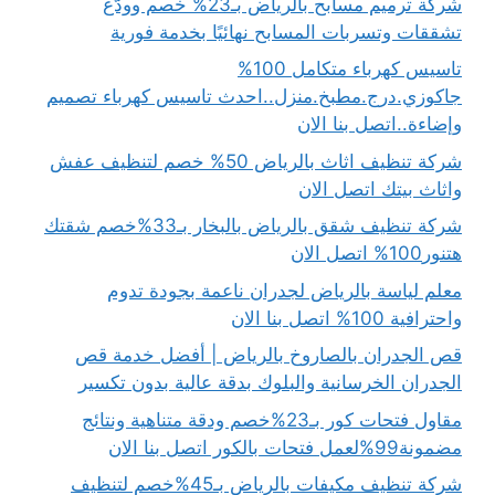
شركة ترميم مسابح بالرياض بـ23% خصم وودّع
تشققات وتسربات المسابح نهائيًا بخدمة فورية
تاسيس كهرباء متكامل 100%
جاكوزي.درج.مطبخ.منزل..احدث تاسيس كهرباء تصميم
وإضاءة..اتصل بنا الان
شركة تنظيف اثاث بالرياض 50% خصم لتنظيف عفش
واثاث بيتك اتصل الان
شركة تنظيف شقق بالرياض بالبخار بـ33%خصم شقتك
هتنور100% اتصل الان
معلم لياسة بالرياض لجدران ناعمة بجودة تدوم
واحترافية 100% اتصل بنا الان
قص الجدران بالصاروخ بالرياض | أفضل خدمة قص
الجدران الخرسانية والبلوك بدقة عالية بدون تكسير
مقاول فتحات كور بـ23%خصم ودقة متناهية ونتائج
مضمونة99%لعمل فتحات بالكور اتصل بنا الان
شركة تنظيف مكيفات بالرياض بـ45%خصم لتنظيف