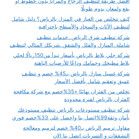
أفضل طريقة لتنظيف الزجاج والمرايا بدون خطوط أو
بقع ولمعان يدوم طويلًا
كيف تتخلص من الغبار في المنزل بالرياض؟ دليل شامل
لتنظيف الأثاث والسجاد والأسطح باحترافية
شركة تنظيف شرق الرياض..خدمات تنظيف
شاملة..المنازل والفلل والشقق..شريكك المثالي لِتنظيف
شركة جلي بلاط بالرياض بأسعار تبدأ من150ريالًا لجلي
بلاط مطبخك وحمامك وداعًا للأرضيات الباهتة
شركة غسيل منازل بالرياض بـ45% خصم و تنظيف
عميق وتعقيم شامل بأفضل الأسعار
تخلص من الفئران نهائيًا +35%خصم مع شركة مكافحة
الفئران بالرياض لفترة محدودة
شركة تنظيف مستودعات بالرياض تنظيف مستودعك
بأمان وثقة99%اتصل بنا واحصل على 33%خصم فوري
مقاول ترميم الرياض بـ40% خصم لترميم ومعالجة
التشققات و التسربات اتصل بنا الان