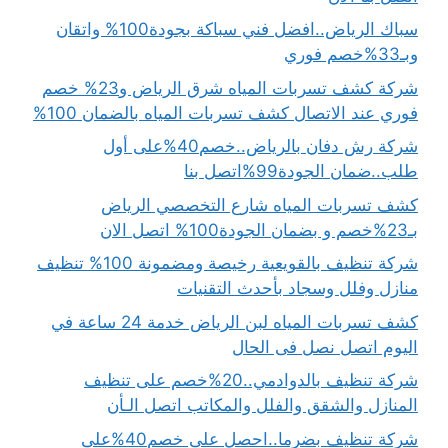
سباك الرياض..افضل فني سباكة بجودة100% واتقان
وبـ33%خصم فوري
شركة كشف تسربات المياه شرق الرياض و23% خصم
فوري عند الاتصال كشف تسربات المياه بالضمان 100%
شركة رش دفان بالرياض..خصم40%على أول
طلب..ضمان الجودة99%اتصل بنا
كشف تسربات المياه شارع التخصصي الرياض
بـ23%خصم و بضمان الجودة100% اتصل الان
شركة تنظيف بالقويعية رخيصة ومضمونة 100% تنظيف
منازل وفلل وسجاد بأحدث التقنيات
كشف تسربات المياه لبن الرياض خدمة 24 ساعة في
اليوم اتصل نصل فى الحال
شركة تنظيف بالدوادمي..20%خصم على تنظيف
المنازل والشقق والفلل والمكاتب اتصل الـأن
شركة تنظيف بضرما..احصل على خصم40%على