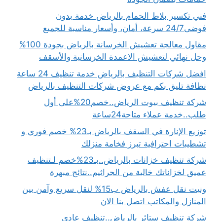
فني تكسير بلاط الحمام بالرياض خدمة بدون
فوضى24/7 سرعة، أمان، وأسعار مناسبة للجميع
مقاول معالجة تعشيش الخرسانة بالرياض بجودة 100%
وحل نهائي لتعشيش الاعمدة الخرسانية والأسقف
افضل شركات التنظيف بالرياض خدمة تنظيف 24 ساعة
نظافة تليق بكم مع عروض شركات التنظيف بالرياض
شركة تنظيف بيوت الرياض..خصم20%على أول
طلب..خدمة عملاء متاحة24ساعة
توزيع الإنارة في السقف بالرياض بـ23% خصم فوري و
تشطيبات احترافية تبرز فخامة منزلك
شركة تنظيف خزانات بالرياض..بـ23%خصم لـتنظيف
عميق لخزاناتك خالية من الجراثيم..نتائج مبهرة
ونيت نقل عفش بالرياض ب15% لنقل سريع وآمن بين
المنازل والمكاتب اتصل بنا الان
شركة تنظيف ستائر بالرياض..تنظيف عادي