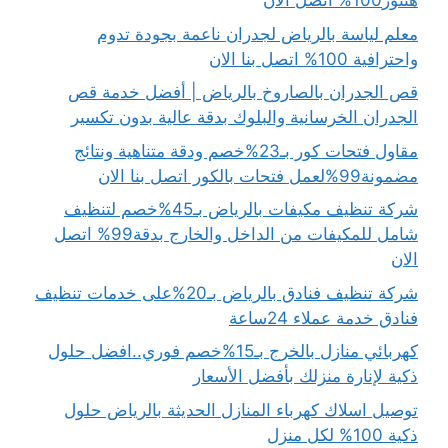
هتنور100% اتصل الان
معلم لياسة بالرياض لجدران ناعمة بجودة تدوم
واحترافية 100% اتصل بنا الان
قص الجدران بالصاروخ بالرياض | أفضل خدمة قص
الجدران الخرسانية والبلوك بدقة عالية بدون تكسير
مقاول فتحات كور بـ23%خصم ودقة متناهية ونتائج
مضمونة99%لعمل فتحات بالكور اتصل بنا الان
شركة تنظيف مكيفات بالرياض بـ45%خصم لتنظيف
شامل للمكيفات من الداخل والخارج بدقة99% اتصل
الان
شركة تنظيف فنادق بالرياض بـ20%على خدمات تنظيف
فنادق خدمة عملاء 24ساعة
كهربائي منازل بالخرج بـ15%خصم فوري..افضل حلول
ذكية لإنارة منزلك بأفضل الأسعار
توصيل اسلاك كهرباء المنازل الحديثة بالرياض حلول
ذكية 100% لكل منزل