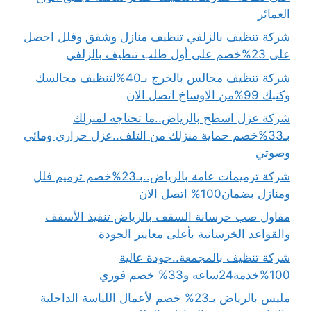
العمائر
شركة تنظيف بالزلفي تنظيف منازل وشقق وفلل احصل
على 23%خصم على أول طلب تنظيف بالزلفي
شركة تنظيف مجالس بالخرج بـ40%لتنظيف مجالسك
وكنبك 99%من الاوساخ اتصل الان
شركة عزل اسطح بالرياض..ما تحتاجه لمنزلك
بـ33%خصم حماية منزلك من التلف..عزل حراري ومائي
وصوتي
شركة ترميمات عامة بالرياض..بـ23%خصم ترميم فلل
ومنازل بضمان100% اتصل الان
مقاول صب خرسانة السقف بالرياض تنفيذ الأسقف
والقواعد الخرسانية بأعلى معايير الجودة
شركة تنظيف بالمجمعة..جودة عالية
100%خدمة24ساعه و33% خصم فوري
مليس بالرياض بـ23% خصم لأعمال اللياسة الداخلية