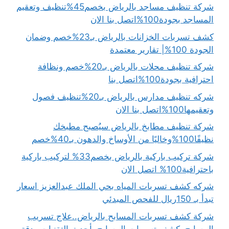
شركة تنظيف مساجد بالرياض بخصم45%تنظيف وتعقيم
المساجد بجودة100%اتصل بنا الان
كشف تسربات الخزانات بالرياض بـ23%خصم وضمان
الجودة 100%| تقارير معتمدة
شركة تنظيف محلات بالرياض بـ20%خصم ونظافة
احترافية بجودة100%اتصل بنا
شركه تنظيف مدارس بالرياض بـ20%تنظيف فصول
وتعقيمها100%اتصل بنا الان
شركة تنظيف مطابخ بالرياض سيُصبح مطبخك
نظيفًا100%وخاليًا من الأوساخ والدهون بـ40%خصم
شركة تركيب باركية بالرياض بخصم33% لتركيب باركية
باحترافية100% اتصل الان
شركه كشف تسربات المياه بحي الملك عبدالعزيز اسعار
تبدأ بـ 150ريال للفحص المبدئي
شركة كشف تسربات المسابح بالرياض..علاج تسريب
المسابح..كشف تسربات المسابح بأحدث التقنيات ودقة