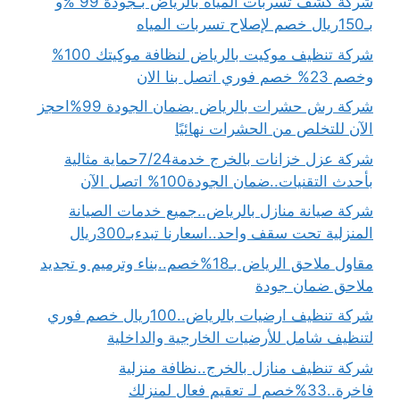
شركة كشف تسربات المياه بالرياض بـجودة 99 %و
بـ150ريال خصم لإصلاح تسربات المياه
شركة تنظيف موكيت بالرياض لنظافة موكيتك 100%
وخصم 23% خصم فوري اتصل بنا الان
شركة رش حشرات بالرياض بضمان الجودة 99%احجز
الآن للتخلص من الحشرات نهائيًا
شركة عزل خزانات بالخرج خدمة7/24حماية مثالية
بأحدث التقنيات..ضمان الجودة100% اتصل الآن
شركة صيانة منازل بالرياض..جميع خدمات الصيانة
المنزلية تحت سقف واحد..اسعارنا تبدءبـ300ريال
مقاول ملاحق الرياض بـ18%خصم..بناء وترميم و تجديد
ملاحق ضمان جودة
شركة تنظيف ارضيات بالرياض..100ريال خصم فوري
لتنظيف شامل للأرضيات الخارجية والداخلية
شركة تنظيف منازل بالخرج..نظافة منزلية
فاخرة..33%خصم لـ تعقيم فعال لمنزلك