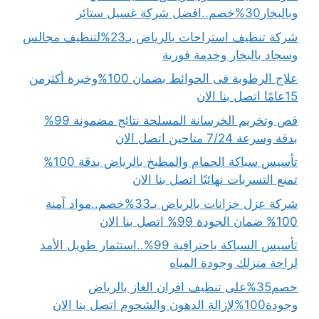
وبالبخار30%خصم..افضل شركة غسيل ستائر
شركة تنظيف استراحات بالرياض بـ23%لتنظيف مجالس
وسجاد بالبخار وخدمة فورية
علاج الرطوبة فى الحوائط بضمان 100%وخبرة أكثرمن
15عامًا اتصل بنا الان
قص وتخريم الخرسانة المسلحة نتائج مضمونة 99%
بدقة وسرعة 7/24 متاحين اتصل الان
تأسيس سباكة الحمام والمطبخ بالرياض بدقة 100%
تمنع التسربات نهائيًا اتصل بنا الان
شركة عزل خزانات بالرياض بـ33%خصم..مواد آمنة
100% ضمان الجودة 99% اتصل بنا الان
تأسيس السباكة باحترافية 99%..استثمار طويل الأمد
لراحة منزلك وجودة المياه
خصم35%على تنظيف افران الغاز بالرياض
وجودة100%لإزالة الدهون والشحوم اتصل بنا الان