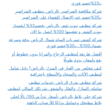
بـ23%خصم فوري
شركة مكافحة الصراصير بالرياض..تنظيف الصراصير
بـ35%خصم عند الاتصال للقضاء على الصراصير
شركة تنظيف بيوت شعر بالرياض بخصم33% لـغسيل
بيوت الشعر و تعقيمها 100% اتصل بنا الان
شركة كشف تسربات المياه شمال الرياض بدقة وسرعة
بضمان100%..بـ30%خصم فوري
أفضل طريقة لتنظيف الزجاج والمرايا بدون خطوط أو
بقع ولمعان يدوم طويلًا
كيف تتخلص من الغبار في المنزل بالرياض؟ دليل شامل
لتنظيف الأثاث والسجاد والأسطح باحترافية
شركة تنظيف شرق الرياض..خدمات تنظيف
شاملة..المنازل والفلل والشقق..شريكك المثالي لِتنظيف
شركة جلي بلاط بالرياض بأسعار تبدأ من150ريالًا لجلي
بلاط مطبخك وحمامك وداعًا للأرضيات الباهتة