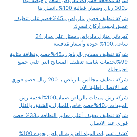
شركة مكافحة حشرات بالرياض أسعار رخيصة تبدأ
بـ300 ريال وضمان فعالية 100%..اتصل بنا
شركة تنظيف قصور بالرياض بـ45%خصم على تنظيف
عميق لجميع أركان قصرِك
كهربائي منازل بالرياض..ممتاز على مدار 24
ساعة..100% جودة وأسعار مُنافسة
شركة تنظيف مسابح بالرياض بـ45%خصم ونظافة مثالية
99%لخدمات شاملة تنظيف المسابح التي تلبي جميع
احتياجاتك
شركة تنظيف مجالس بالرياض بـ 200 ريال خصم فوري
عند الاتصال اطلبنا الان
شركة رش مبيدات بالرياض ضمان100%لخدمة رش
المبيدات بـ40%خصم خاص للمنازل والشقق والفلل
شركة تنظيف بعفيف أعلى معايير النظافة بـ33% خصم
فوري عند الاتصال
كشف تسربات المياه العزيزية الرياض بجوده 100%