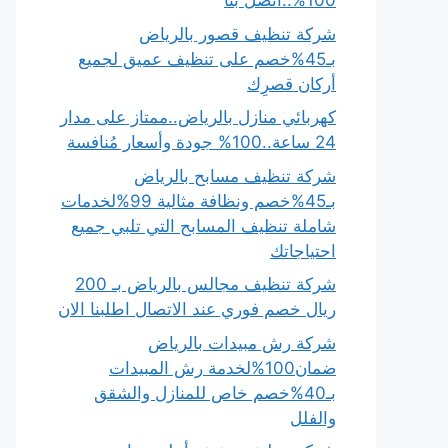
100%..اتصل بنا
شركة تنظيف قصور بالرياض
بـ45%خصم على تنظيف عميق لجميع
أركان قصرِك
كهربائي منازل بالرياض..ممتاز على مدار
24 ساعة..100% جودة وأسعار مُنافسة
شركة تنظيف مسابح بالرياض
بـ45%خصم ونظافة مثالية 99%لخدمات
شاملة تنظيف المسابح التي تلبي جميع
احتياجاتك
شركة تنظيف مجالس بالرياض بـ 200
ريال خصم فوري عند الاتصال اطلبنا الان
شركة رش مبيدات بالرياض
ضمان100%لخدمة رش المبيدات
بـ40%خصم خاص للمنازل والشقق
والفلل