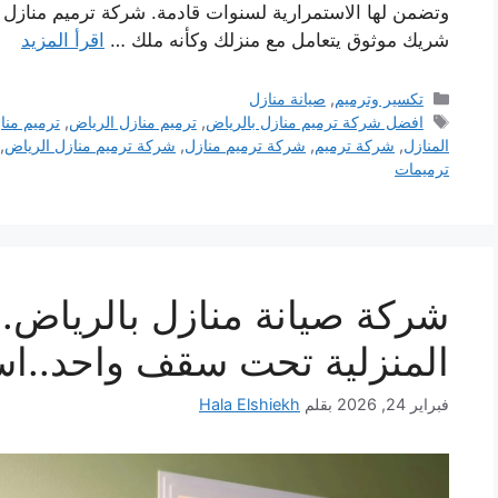
وتضمن لها الاستمرارية لسنوات قادمة. شركة ترميم منازل
شريك موثوق يتعامل مع منزلك وكأنه ملك …
اقرأ المزيد
التصنيفات
تكسير وترميم
,
صيانة منازل
الوسوم
افضل شركة ترميم منازل بالرياض
,
ترميم منازل الرياض
,
ترميم منا
المنازل
,
شركة ترميم
,
شركة ترميم منازل
,
شركة ترميم منازل الرياض
,
ترميمات
شركة صيانة منازل بالرياض..
المنزلية تحت سقف واحد..اسعارنا ت
فبراير 24, 2026
بقلم
Hala Elshiekh