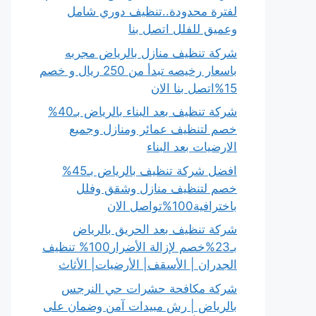
لفترة محدودة..تنظيف دوري شامل
وعميق للفلل اتصل بنا
شركة تنظيف منازل بالرياض مجربه
باسعار رخيصه تبدأ من 250 ريال و خصم
15%اتصل بنا الان
شركة تنظيف بعد البناء بالرياض بـ40%
خصم لتنظيف عمائر ومنازل وجميع
الارضيات بعد البناء
افضل شركة تنظيف بالرياض بـ45%
خصم لتنظيف منازل وشقق وفلل
باخترافية100%تواصل الان
شركة تنظيف بعد الحريق بالرياض
بـ23%خصم لإزالة الأضرار100% تنظيف
الجدران | الأسقف| الأرضيات| الأثاث
شركة مكافحة حشرات حي النرجس
بالرياض | رش مبيدات آمن وضمان على