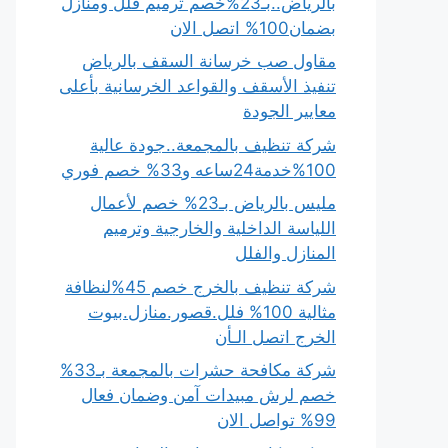
بالرياض..بـ23%خصم ترميم فلل ومنازل
بضمان100% اتصل الان
مقاول صب خرسانة السقف بالرياض
تنفيذ الأسقف والقواعد الخرسانية بأعلى
معايير الجودة
شركة تنظيف بالمجمعة..جودة عالية
100%خدمة24ساعه و33% خصم فوري
مليس بالرياض بـ23% خصم لأعمال
اللياسة الداخلية والخارجية وترميم
المنازل والفلل
شركة تنظيف بالخرج خصم 45%لنظافة
مثالية 100% فلل.قصور.منازل.بيوت
الخرج اتصل الـأن
شركة مكافحة حشرات بالمجمعة بـ33%
خصم لرش مبيدات آمن وضمان فعال
99% تواصل الان