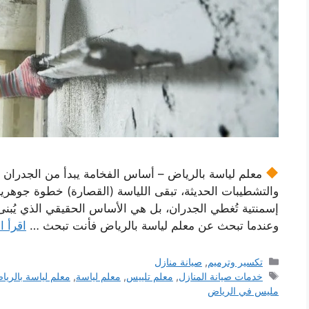
معلم لياسة بالرياض – أساس الفخامة يبدأ من الجدران ق
والتشطيبات الحديثة، تبقى اللياسة (القصارة) خطوة جوهرية
إسمنتية تُغطي الجدران، بل هي الأساس الحقيقي الذي يُبنى 
وعندما تبحث عن معلم لياسة بالرياض فأنت تبحث …
اقرأ ا
التصنيفات
تكسير وترميم
,
صيانة منازل
الوسوم
خدمات صيانة المنازل
,
معلم تلييس
,
معلم لياسة
,
معلم لياسة بالريا
مليس في الرياض