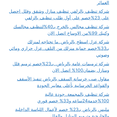
العمائر
شركة تنظيف بالزلفي تنظيف منازل وشقق وفلل احصل
على 23%خصم على أول طلب تنظيف بالزلفي
شركة تنظيف مجالس بالخرج بـ40%لتنظيف مجالسك
وكنبك 99%من الاوساخ اتصل الان
شركة عزل اسطح بالرياض..ما تحتاجه لمنزلك
بـ33%خصم حماية منزلك من التلف..عزل حراري ومائي
وصوتي
شركة ترميمات عامة بالرياض..بـ23%خصم ترميم فلل
ومنازل بضمان100% اتصل الان
مقاول صب خرسانة السقف بالرياض تنفيذ الأسقف
والقواعد الخرسانية بأعلى معايير الجودة
شركة تنظيف بالمجمعة..جودة عالية
100%خدمة24ساعه و33% خصم فوري
مليس بالرياض بـ23% خصم لأعمال اللياسة الداخلية
والخارجية وترميم المنازل والفلل