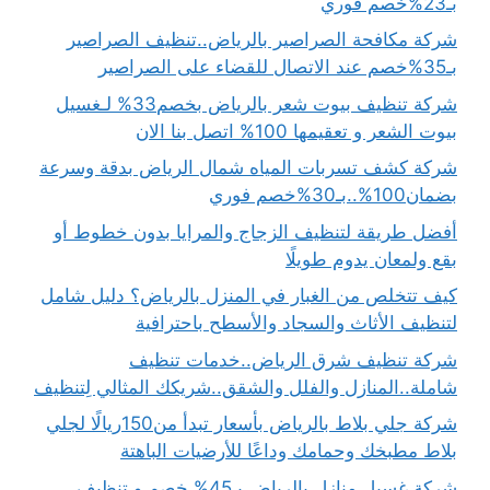
بـ23%خصم فوري
شركة مكافحة الصراصير بالرياض..تنظيف الصراصير
بـ35%خصم عند الاتصال للقضاء على الصراصير
شركة تنظيف بيوت شعر بالرياض بخصم33% لـغسيل
بيوت الشعر و تعقيمها 100% اتصل بنا الان
شركة كشف تسربات المياه شمال الرياض بدقة وسرعة
بضمان100%..بـ30%خصم فوري
أفضل طريقة لتنظيف الزجاج والمرايا بدون خطوط أو
بقع ولمعان يدوم طويلًا
كيف تتخلص من الغبار في المنزل بالرياض؟ دليل شامل
لتنظيف الأثاث والسجاد والأسطح باحترافية
شركة تنظيف شرق الرياض..خدمات تنظيف
شاملة..المنازل والفلل والشقق..شريكك المثالي لِتنظيف
شركة جلي بلاط بالرياض بأسعار تبدأ من150ريالًا لجلي
بلاط مطبخك وحمامك وداعًا للأرضيات الباهتة
شركة غسيل منازل بالرياض بـ45% خصم و تنظيف