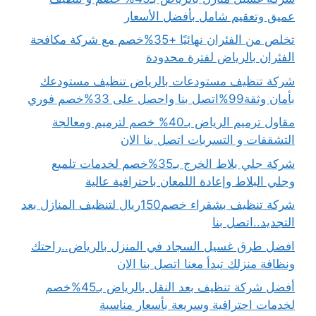
عميق وتعقيم شامل بأفضل الأسعار
تخلص من الفئران نهائيًا +35%خصم مع شركة مكافحة
الفئران بالرياض لفترة محدودة
شركة تنظيف مستودعات بالرياض تنظيف مستودعك
بأمان وثقة99%اتصل بنا واحصل على 33%خصم فوري
مقاول ترميم الرياض بـ40% خصم لترميم ومعالجة
التشققات و التسربات اتصل بنا الان
شركة جلي بلاط الخرج بـ35%خصم لخدمات تلميع
وجلي البلاط وإعادة اللمعان باحترافية عالية
شركة تنظيف بشقراء خصم150ريال لتنظيف المنازل بعد
التجديد..اتصل بنا
افضل طرق غسيل السجاد في المنزل بالرياض..راحتك
ونظافة منزلك تبدأ معنا اتصل بنا الان
أفضل شركة تنظيف بعد النقل بالرياض بـ45%خصم
لخدمات احترافية وسريعة بأسعار مناسبة