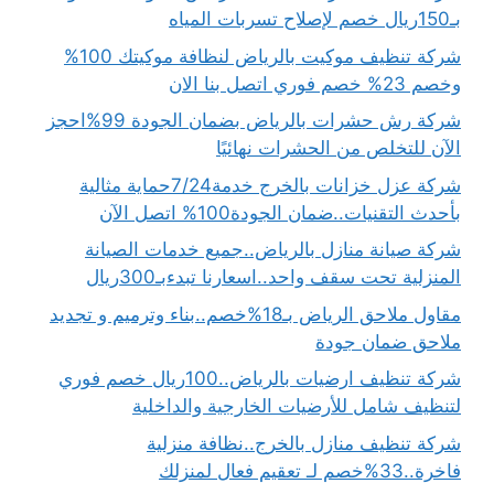
بـ150ريال خصم لإصلاح تسربات المياه
شركة تنظيف موكيت بالرياض لنظافة موكيتك 100%
وخصم 23% خصم فوري اتصل بنا الان
شركة رش حشرات بالرياض بضمان الجودة 99%احجز
الآن للتخلص من الحشرات نهائيًا
شركة عزل خزانات بالخرج خدمة7/24حماية مثالية
بأحدث التقنيات..ضمان الجودة100% اتصل الآن
شركة صيانة منازل بالرياض..جميع خدمات الصيانة
المنزلية تحت سقف واحد..اسعارنا تبدءبـ300ريال
مقاول ملاحق الرياض بـ18%خصم..بناء وترميم و تجديد
ملاحق ضمان جودة
شركة تنظيف ارضيات بالرياض..100ريال خصم فوري
لتنظيف شامل للأرضيات الخارجية والداخلية
شركة تنظيف منازل بالخرج..نظافة منزلية
فاخرة..33%خصم لـ تعقيم فعال لمنزلك