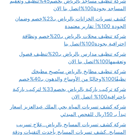
شركة تنظيف مساجد بالرياض بخصم45%تنظيف وتعقيم
المساجد بجودة100%اتصل بنا الان
كشف تسربات الخزانات بالرياض بـ23%خصم وضمان
الجودة 100%| تقارير معتمدة
شركة تنظيف محلات بالرياض بـ20%خصم ونظافة
احترافية بجودة100%اتصل بنا
شركه تنظيف مدارس بالرياض بـ20%تنظيف فصول
وتعقيمها100%اتصل بنا الان
شركة تنظيف مطابخ بالرياض سيُصبح مطبخك
نظيفًا100%وخاليًا من الأوساخ والدهون بـ40%خصم
شركة تركيب باركية بالرياض بخصم33% لتركيب باركية
باحترافية100% اتصل الان
شركه كشف تسربات المياه بحي الملك عبدالعزيز اسعار
تبدأ بـ 150ريال للفحص المبدئي
شركة كشف تسربات المسابح بالرياض..علاج تسريب
المسابح..كشف تسربات المسابح بأحدث التقنيات ودقة