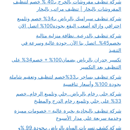
شركة تنظيف مفروشات بالخرج بـ40 % خصم لتنظيف
المفروشات بالبخار | تنظيف مراتب بالبخار
شركة تنظيف سيراميك بالرياض بـ34% خصم وتلميع
احترافي وإزالة أصعب البقع بجوده100% اتصل الان
شركة تنظيف بالدرعية..نظافة منزلية مثالية
بخصم45%..اتصل بنا الآن..جودة عالية وسرعة في
التنفيذ
تكسير جدران بالرياض بضمان100% + خصم34% على
التنظيف بعد التكسير
شركة تنظيف بساجر بـ33%خصم لتنظيف وتعقيم شاملة
بجودة 100% وأسعار تنافسية
شركة جلى رخام بالرياض..جلي وتلميع الرخام..خصم
33% على جلي وتلميع رخام الدرج والمطبخ
شركة تنظيف بالبجادية بخبرة عالية – خصومات مميزة
وخدمة سريعة على مدار الأسبوع
شركة كشف تسربات المياه بالرياض بـجودة 99 %و