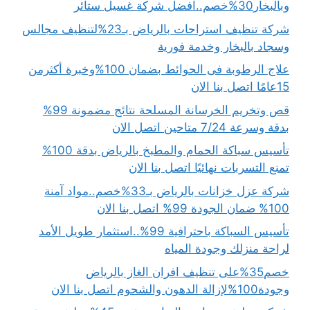
وبالبخار30%خصم..افضل شركة غسيل ستائر
شركة تنظيف استراحات بالرياض بـ23%لتنظيف مجالس
وسجاد بالبخار وخدمة فورية
علاج الرطوبة فى الحوائط بضمان 100%وخبرة أكثرمن
15عامًا اتصل بنا الان
قص وتخريم الخرسانة المسلحة نتائج مضمونة 99%
بدقة وسرعة 7/24 متاحين اتصل الان
تأسيس سباكة الحمام والمطبخ بالرياض بدقة 100%
تمنع التسربات نهائيًا اتصل بنا الان
شركة عزل خزانات بالرياض بـ33%خصم..مواد آمنة
100% ضمان الجودة 99% اتصل بنا الان
تأسيس السباكة باحترافية 99%..استثمار طويل الأمد
لراحة منزلك وجودة المياه
خصم35%على تنظيف افران الغاز بالرياض
وجودة100%لإزالة الدهون والشحوم اتصل بنا الان