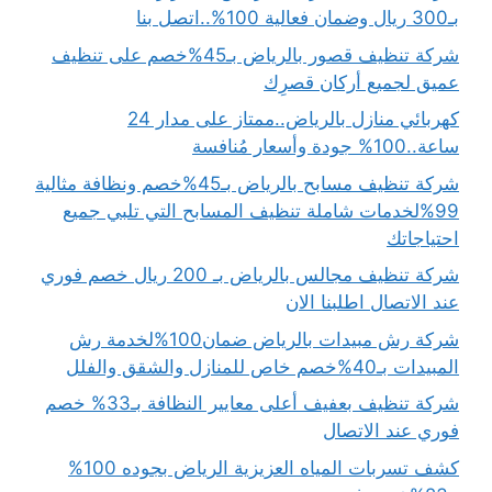
بـ300 ريال وضمان فعالية 100%..اتصل بنا
شركة تنظيف قصور بالرياض بـ45%خصم على تنظيف
عميق لجميع أركان قصرِك
كهربائي منازل بالرياض..ممتاز على مدار 24
ساعة..100% جودة وأسعار مُنافسة
شركة تنظيف مسابح بالرياض بـ45%خصم ونظافة مثالية
99%لخدمات شاملة تنظيف المسابح التي تلبي جميع
احتياجاتك
شركة تنظيف مجالس بالرياض بـ 200 ريال خصم فوري
عند الاتصال اطلبنا الان
شركة رش مبيدات بالرياض ضمان100%لخدمة رش
المبيدات بـ40%خصم خاص للمنازل والشقق والفلل
شركة تنظيف بعفيف أعلى معايير النظافة بـ33% خصم
فوري عند الاتصال
كشف تسربات المياه العزيزية الرياض بجوده 100%