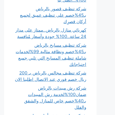
100%..اتصل بنا
شركة تنظيف قصور بالرياض
بـ45%خصم على تنظيف عميق لجميع
أركان قصرِك
كهربائي منازل بالرياض..ممتاز على مدار
24 ساعة..100% جودة وأسعار مُنافسة
شركة تنظيف مسابح بالرياض
بـ45%خصم ونظافة مثالية 99%لخدمات
شاملة تنظيف المسابح التي تلبي جميع
احتياجاتك
شركة تنظيف مجالس بالرياض بـ 200
ريال خصم فوري عند الاتصال اطلبنا الان
شركة رش مبيدات بالرياض
ضمان100%لخدمة رش المبيدات
بـ40%خصم خاص للمنازل والشقق
والفلل