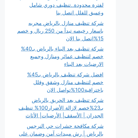
لفترة محدودة..تنظيف دوري شامل
وعميق للفلل اتصل بنا
شركة تنظيف منازل بالرياض مجربه
باسعار رخيصه تبدأ من 250 ريال و خصم
15%اتصل بنا الان
شركة تنظيف بعد البناء بالرياض بـ40%
خصم لتنظيف عمائر ومنازل وجميع
الارضيات بعد البناء
افضل شركة تنظيف بالرياض بـ45%
خصم لتنظيف منازل وشقق وفلل
باخترافية100%تواصل الان
شركة تنظيف بعد الحريق بالرياض
بـ23%خصم لإزالة الأضرار100% تنظيف
الجدران | الأسقف| الأرضيات| الأثاث
شركة مكافحة حشرات حي النرجس
بالرياض | رش مبيدات آمن وضمان على