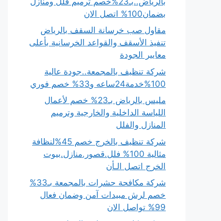
بالرياض..بـ23%خصم ترميم فلل ومنازل
بضمان100% اتصل الان
مقاول صب خرسانة السقف بالرياض
تنفيذ الأسقف والقواعد الخرسانية بأعلى
معايير الجودة
شركة تنظيف بالمجمعة..جودة عالية
100%خدمة24ساعه و33% خصم فوري
مليس بالرياض بـ23% خصم لأعمال
اللياسة الداخلية والخارجية وترميم
المنازل والفلل
شركة تنظيف بالخرج خصم 45%لنظافة
مثالية 100% فلل.قصور.منازل.بيوت
الخرج اتصل الـأن
شركة مكافحة حشرات بالمجمعة بـ33%
خصم لرش مبيدات آمن وضمان فعال
99% تواصل الان