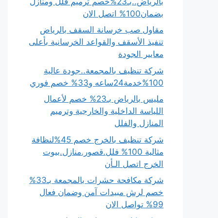
بالرياض..بـ23%خصم ترميم فلل ومنازل
بضمان100% اتصل الان
مقاول صب خرسانة السقف بالرياض
تنفيذ الأسقف والقواعد الخرسانية بأعلى
معايير الجودة
شركة تنظيف بالمجمعة..جودة عالية
100%خدمة24ساعه و33% خصم فوري
مليس بالرياض بـ23% خصم لأعمال
اللياسة الداخلية والخارجية وترميم
المنازل والفلل
شركة تنظيف بالخرج خصم 45%لنظافة
مثالية 100% فلل.قصور.منازل.بيوت
الخرج اتصل الـأن
شركة مكافحة حشرات بالمجمعة بـ33%
خصم لرش مبيدات آمن وضمان فعال
99% تواصل الان