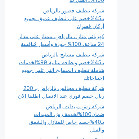
100%..اتصل بنا
شركة تنظيف قصور بالرياض
بـ45%خصم على تنظيف عميق لجميع
أركان قصرِك
كهربائي منازل بالرياض..ممتاز على مدار
24 ساعة..100% جودة وأسعار مُنافسة
شركة تنظيف مسابح بالرياض
بـ45%خصم ونظافة مثالية 99%لخدمات
شاملة تنظيف المسابح التي تلبي جميع
احتياجاتك
شركة تنظيف مجالس بالرياض بـ 200
ريال خصم فوري عند الاتصال اطلبنا الان
شركة رش مبيدات بالرياض
ضمان100%لخدمة رش المبيدات
بـ40%خصم خاص للمنازل والشقق
والفلل