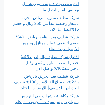
لفترة محدودة..تنظيف دوري شامل
وعميق للفلل اتصل بنا
شركة تنظيف منازل بالرياض مجربه
باسعار رخيصه تبدأ من 250 ريال و خصم
15%اتصل بنا الان
شركة تنظيف بعد البناء بالرياض بـ40%
خصم لتنظيف عمائر ومنازل وجميع
الارضيات بعد البناء
افضل شركة تنظيف بالرياض بـ45%
خصم لتنظيف منازل وشقق وفلل
باخترافية100%تواصل الان
شركة تنظيف بعد الحريق بالرياض
بـ23%خصم لإزالة الأضرار100% تنظيف
الجدران | الأسقف| الأرضيات| الأثاث
شركة مكافحة حشرات حي النرجس
بالرياض | رش مبيدات آمن وضمان على