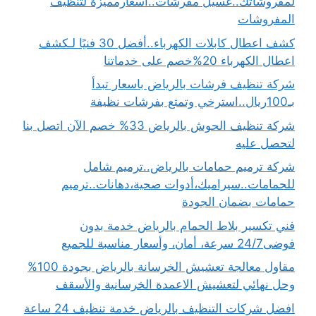
لمفروشاتك..غسيل مفرشات..أسعارمميزة لتنظيف
المفروشات
كشف اعطال كابلات الكهرباء..أفضل 30 فنيًا لـكشف
اعطال الكهرباء 20%خصم على خدماتنا
شركة تنظيف فرشات بالرياض باسعار تبدأ
بـ100ريال..استرخي وتمتع بفرشات نظيفة
شركة تنظيف الحوش بالرياض 33% خصم الآن اتصل بنا
لتحصل عليه
شركة ترميم حمامات بالرياض..ترميم شامل
للحمامات..سيراميك،أدوات صحية،دهانات..ترميم
حمامات بضمان الجودة
فني تكسير بلاط الحمام بالرياض خدمة بدون
فوضى24/7 سرعة، أمان، وأسعار مناسبة للجميع
مقاول معالجة تعشيش الخرسانة بالرياض بجودة 100%
وحل نهائي لتعشيش الاعمدة الخرسانية والأسقف
افضل شركات التنظيف بالرياض خدمة تنظيف 24 ساعة