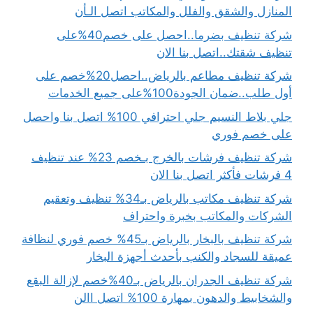
المنازل والشقق والفلل والمكاتب اتصل الـأن
شركة تنظيف بضرما..احصل على خصم40%على
تنظيف شقتك..اتصل بنا الان
شركة تنظيف مطاعم بالرياض..احصل20%خصم على
أول طلب..ضمان الجودة100%على جميع الخدمات
جلي بلاط النسيم جلي احترافي 100% اتصل بنا واحصل
على خصم فوري
شركة تنظيف فرشات بالخرج بـخصم 23% عند تنظيف
4 فرشات فأكثر اتصل بنا الان
شركة تنظيف مكاتب بالرياض بـ34% تنظيف وتعقيم
الشركات والمكاتب بخبرة واحتراف
شركة تنظيف بالبخار بالرياض بـ45% خصم فوري لنظافة
عميقة للسجاد والكنب بأحدث أجهزة البخار
شركة تنظيف الجدران بالرياض بـ40%خصم لإزالة البقع
والشخابيط والدهون بمهارة 100% اتصل االن