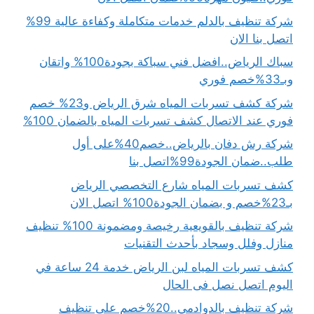
شركة تنظيف بالدلم خدمات متكاملة وكفاءة عالية 99%
اتصل بنا الان
سباك الرياض..افضل فني سباكة بجودة100% واتقان
وبـ33%خصم فوري
شركة كشف تسربات المياه شرق الرياض و23% خصم
فوري عند الاتصال كشف تسربات المياه بالضمان 100%
شركة رش دفان بالرياض..خصم40%على أول
طلب..ضمان الجودة99%اتصل بنا
كشف تسربات المياه شارع التخصصي الرياض
بـ23%خصم و بضمان الجودة100% اتصل الان
شركة تنظيف بالقويعية رخيصة ومضمونة 100% تنظيف
منازل وفلل وسجاد بأحدث التقنيات
كشف تسربات المياه لبن الرياض خدمة 24 ساعة في
اليوم اتصل نصل فى الحال
شركة تنظيف بالدوادمي..20%خصم على تنظيف