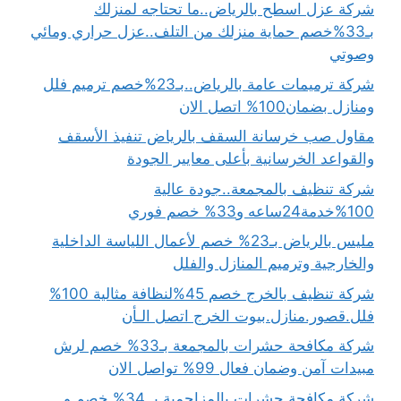
شركة عزل اسطح بالرياض..ما تحتاجه لمنزلك
بـ33%خصم حماية منزلك من التلف..عزل حراري ومائي
وصوتي
شركة ترميمات عامة بالرياض..بـ23%خصم ترميم فلل
ومنازل بضمان100% اتصل الان
مقاول صب خرسانة السقف بالرياض تنفيذ الأسقف
والقواعد الخرسانية بأعلى معايير الجودة
شركة تنظيف بالمجمعة..جودة عالية
100%خدمة24ساعه و33% خصم فوري
مليس بالرياض بـ23% خصم لأعمال اللياسة الداخلية
والخارجية وترميم المنازل والفلل
شركة تنظيف بالخرج خصم 45%لنظافة مثالية 100%
فلل.قصور.منازل.بيوت الخرج اتصل الـأن
شركة مكافحة حشرات بالمجمعة بـ33% خصم لرش
مبيدات آمن وضمان فعال 99% تواصل الان
شركة مكافحة حشرات بالمزاحمية بـ 34% خصم و