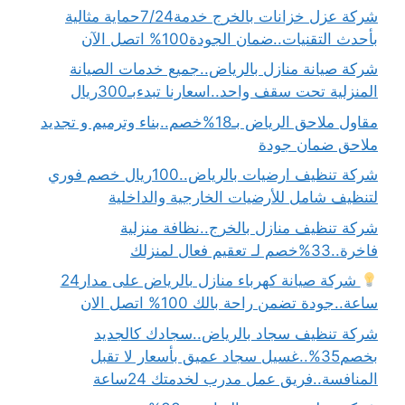
شركة عزل خزانات بالخرج خدمة7/24حماية مثالية
بأحدث التقنيات..ضمان الجودة100% اتصل الآن
شركة صيانة منازل بالرياض..جميع خدمات الصيانة
المنزلية تحت سقف واحد..اسعارنا تبدءبـ300ريال
مقاول ملاحق الرياض بـ18%خصم..بناء وترميم و تجديد
ملاحق ضمان جودة
شركة تنظيف ارضيات بالرياض..100ريال خصم فوري
لتنظيف شامل للأرضيات الخارجية والداخلية
شركة تنظيف منازل بالخرج..نظافة منزلية
فاخرة..33%خصم لـ تعقيم فعال لمنزلك
شركة صيانة كهرباء منازل بالرياض على مدار24
ساعة..جودة تضمن راحة بالك 100% اتصل الان
شركة تنظيف سجاد بالرياض..سجادك كالجديد
بخصم35%..غسيل سجاد عميق بأسعار لا تقبل
المنافسة..فريق عمل مدرب لخدمتك 24ساعة