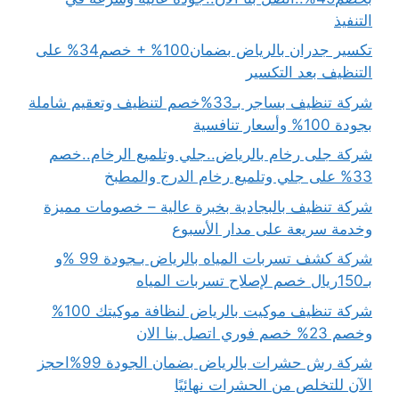
التنفيذ
تكسير جدران بالرياض بضمان100% + خصم34% على
التنظيف بعد التكسير
شركة تنظيف بساجر بـ33%خصم لتنظيف وتعقيم شاملة
بجودة 100% وأسعار تنافسية
شركة جلى رخام بالرياض..جلي وتلميع الرخام..خصم
33% على جلي وتلميع رخام الدرج والمطبخ
شركة تنظيف بالبجادية بخبرة عالية – خصومات مميزة
وخدمة سريعة على مدار الأسبوع
شركة كشف تسربات المياه بالرياض بـجودة 99 %و
بـ150ريال خصم لإصلاح تسربات المياه
شركة تنظيف موكيت بالرياض لنظافة موكيتك 100%
وخصم 23% خصم فوري اتصل بنا الان
شركة رش حشرات بالرياض بضمان الجودة 99%احجز
الآن للتخلص من الحشرات نهائيًا