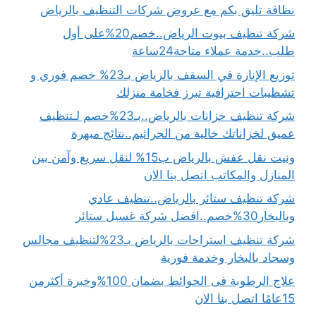
نظافة تليق بكم مع عروض شركات التنظيف بالرياض
شركة تنظيف بيوت الرياض..خصم20%على أول
طلب..خدمة عملاء متاحة24ساعة
توزيع الإنارة في السقف بالرياض بـ23% خصم فوري و
تشطيبات احترافية تبرز فخامة منزلك
شركة تنظيف خزانات بالرياض..بـ23%خصم لـتنظيف
عميق لخزاناتك خالية من الجراثيم..نتائج مبهرة
ونيت نقل عفش بالرياض ب15% لنقل سريع وآمن بين
المنازل والمكاتب اتصل بنا الان
شركة تنظيف ستائر بالرياض..تنظيف عادي
وبالبخار30%خصم..افضل شركة غسيل ستائر
شركة تنظيف استراحات بالرياض بـ23%لتنظيف مجالس
وسجاد بالبخار وخدمة فورية
علاج الرطوبة فى الحوائط بضمان 100%وخبرة أكثرمن
15عامًا اتصل بنا الان