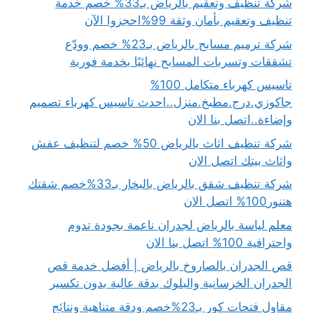
شركة تنظيف وتعقيم بالرياض بـ33% خصم خدمة
تنظيف وتعقيم بأمان وثقة 99%احجزوا الآن
شركة ترميم مسابح بالرياض بـ23% خصم وودّع
تشققات وتسربات المسابح نهائيًا بخدمة فورية
تاسيس كهرباء متكامل 100%
جاكوزي.درج.مطبخ.منزل..احدث تاسيس كهرباء تصميم
وإضاءة..اتصل بنا الان
شركة تنظيف اثاث بالرياض 50% خصم لتنظيف عفش
واثاث بيتك اتصل الان
شركة تنظيف شقق بالرياض بالبخار بـ33%خصم شقتك
هتنور100% اتصل الان
معلم لياسة بالرياض لجدران ناعمة بجودة تدوم
واحترافية 100% اتصل بنا الان
قص الجدران بالصاروخ بالرياض | أفضل خدمة قص
الجدران الخرسانية والبلوك بدقة عالية بدون تكسير
مقاول فتحات كور بـ23%خصم ودقة متناهية ونتائج