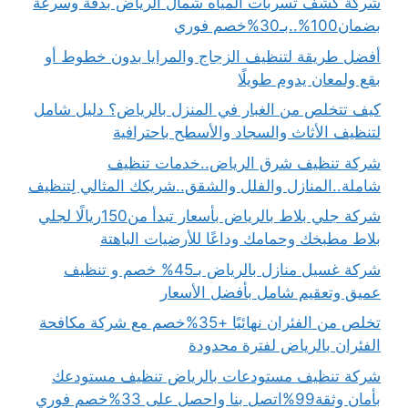
شركة كشف تسربات المياه شمال الرياض بدقة وسرعة
بضمان100%..بـ30%خصم فوري
أفضل طريقة لتنظيف الزجاج والمرايا بدون خطوط أو
بقع ولمعان يدوم طويلًا
كيف تتخلص من الغبار في المنزل بالرياض؟ دليل شامل
لتنظيف الأثاث والسجاد والأسطح باحترافية
شركة تنظيف شرق الرياض..خدمات تنظيف
شاملة..المنازل والفلل والشقق..شريكك المثالي لِتنظيف
شركة جلي بلاط بالرياض بأسعار تبدأ من150ريالًا لجلي
بلاط مطبخك وحمامك وداعًا للأرضيات الباهتة
شركة غسيل منازل بالرياض بـ45% خصم و تنظيف
عميق وتعقيم شامل بأفضل الأسعار
تخلص من الفئران نهائيًا +35%خصم مع شركة مكافحة
الفئران بالرياض لفترة محدودة
شركة تنظيف مستودعات بالرياض تنظيف مستودعك
بأمان وثقة99%اتصل بنا واحصل على 33%خصم فوري