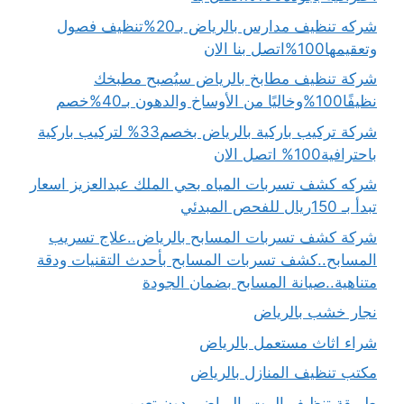
شركه تنظيف مدارس بالرياض بـ20%تنظيف فصول
وتعقيمها100%اتصل بنا الان
شركة تنظيف مطابخ بالرياض سيُصبح مطبخك
نظيفًا100%وخاليًا من الأوساخ والدهون بـ40%خصم
شركة تركيب باركية بالرياض بخصم33% لتركيب باركية
باحترافية100% اتصل الان
شركه كشف تسربات المياه بحي الملك عبدالعزيز اسعار
تبدأ بـ 150ريال للفحص المبدئي
شركة كشف تسربات المسابح بالرياض..علاج تسريب
المسابح..كشف تسربات المسابح بأحدث التقنيات ودقة
متناهية..صيانة المسابح بضمان الجودة
نجار خشب بالرياض
شراء اثاث مستعمل بالرياض
مكتب تنظيف المنازل بالرياض
طريقة تنظيف البيت بالرياض بدون تعب