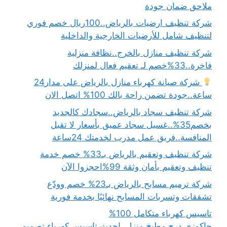
ملاحق ضمان جودة
شركة تنظيف ارضيات بالرياض..100ريال خصم فوري
لتنظيف شامل للأرضيات الخارجية والداخلية
شركة تنظيف منازل بالخرج..نظافة منزلية
فاخرة..33%خصم لـ تعقيم فعال لمنزلك
شركة صيانة كهرباء منازل بالرياض على مدار24
ساعة..جودة تضمن راحة بالك 100% اتصل الان
شركة تنظيف سجاد بالرياض..سجادك كالجديد
بخصم35%..غسيل سجاد عميق بأسعار لا تقبل
المنافسة..فريق عمل مدرب لخدمتك 24ساعة
شركة تنظيف وتعقيم بالرياض بـ33% خصم خدمة
تنظيف وتعقيم بأمان وثقة 99%احجزوا الآن
شركة ترميم مسابح بالرياض بـ23% خصم وودّع
تشققات وتسربات المسابح نهائيًا بخدمة فورية
تاسيس كهرباء متكامل 100%
جاكوزي.درج.مطبخ.منزل..احدث تاسيس كهرباء تصميم