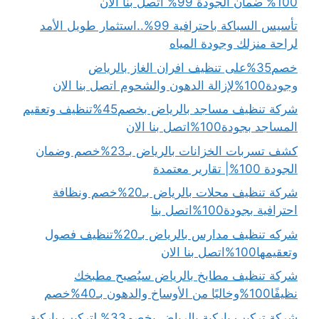
100% ضمان الجودة 99% اتصل بنا الان
تأسيس السباكة باحترافية 99%..استثمار طويل الأمد
لراحة منزلك وجودة المياه
خصم35%على تنظيف افران الغاز بالرياض
وجودة100%لإزالة الدهون والشحوم اتصل بنا الان
شركة تنظيف مساجد بالرياض بخصم45%تنظيف وتعقيم
المساجد بجودة100%اتصل بنا الان
كشف تسربات الخزانات بالرياض بـ23%خصم وضمان
الجودة 100%| تقارير معتمدة
شركة تنظيف محلات بالرياض بـ20%خصم ونظافة
احترافية بجودة100%اتصل بنا
شركه تنظيف مدارس بالرياض بـ20%تنظيف فصول
وتعقيمها100%اتصل بنا الان
شركة تنظيف مطابخ بالرياض سيُصبح مطبخك
نظيفًا100%وخاليًا من الأوساخ والدهون بـ40%خصم
شركة تركيب باركية بالرياض بخصم33% لتركيب باركية