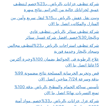
شركة تنظيف خزانات بالرياض..بـ23%خصم لـتنظيف
عميق لخزاناتك خالية من الجراثيم..نتائج مبهرة
ونيت نقل عفش بالرياض ب15% لنقل سريع وآمن بين
المنازل والمكاتب اتصل بنا الان
شركة تنظيف ستائر بالرياض..تنظيف عادي
وبالبخار30%خصم..افضل شركة غسيل ستائر
شركة تنظيف استراحات بالرياض بـ23%لتنظيف مجالس
وسجاد بالبخار وخدمة فورية
علاج الرطوبة فى الحوائط بضمان 100%وخبرة أكثرمن
15عامًا اتصل بنا الان
قص وتخريم الخرسانة المسلحة نتائج مضمونة 99%
بدقة وسرعة 7/24 متاحين اتصل الان
تأسيس سباكة الحمام والمطبخ بالرياض بدقة 100%
تمنع التسربات نهائيًا اتصل بنا الان
شركة عزل خزانات بالرياض بـ33%خصم..مواد آمنة