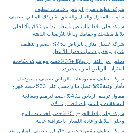
شركة تنظيف شرق الرياض..خدمات تنظيف
شاملة..المنازل والفلل والشقق..شريكك المثالي لِتنظيف
شركة جلي بلاط بالرياض بأسعار تبدأ من150ريالًا لجلي
بلاط مطبخك وحمامك وداعًا للأرضيات الباهتة
شركة غسيل منازل بالرياض بـ45% خصم و تنظيف
عميق وتعقيم شامل بأفضل الأسعار
تخلص من الفئران نهائيًا +35%خصم مع شركة مكافحة
الفئران بالرياض لفترة محدودة
شركة تنظيف مستودعات بالرياض تنظيف مستودعك
بأمان وثقة99%اتصل بنا واحصل على 33%خصم فوري
مقاول ترميم الرياض بـ40% خصم لترميم ومعالجة
التشققات و التسربات اتصل بنا الان
شركة جلي بلاط الخرج بـ35%خصم لخدمات تلميع
وجلي البلاط وإعادة اللمعان باحترافية عالية
شركة تنظيف بشقراء خصم150ريال لتنظيف المنازل بعد