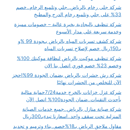
شركة جلى رخام بالرياض..جلي وتلميع الرخام..خصم
33% على جلي وتلميع رخام الدرج والمطبخ
شركة تنظيف بالبجادية بخبرة عالية – خصومات مميزة
وخدمة سريعة على مدار الأسبوع
شركة كشف تسربات المياه بالرياض بـجودة 99 %و
بـ150ريال خصم لإصلاح تسربات المياه
شركة تنظيف موكيت بالرياض لنظافة موكيتك 100%
وخصم 23% خصم فوري اتصل بنا الان
شركة رش حشرات بالرياض بضمان الجودة 99%احجز
الآن للتخلص من الحشرات نهائيًا
شركة عزل خزانات بالخرج خدمة7/24حماية مثالية
بأحدث التقنيات..ضمان الجودة100% اتصل الآن
شركة صيانة منازل بالرياض..جميع خدمات الصيانة
المنزلية تحت سقف واحد..اسعارنا تبدءبـ300ريال
مقاول ملاحق الرياض بـ18%خصم..بناء وترميم و تجديد