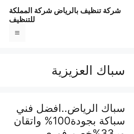
نتقل
شركة تنظيف بالرياض شركة المملكة
لى
للتنظيف
لمحتوى
القائمة
سباك العزيزية
سباك الرياض..افضل فني
سباكة بجودة100% واتقان
وبـ33%خصم فوري