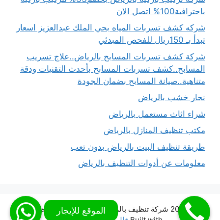
باحترافية100% اتصل الان
شركه كشف تسربات المياه بحي الملك عبدالعزيز اسعار
تبدأ بـ 150ريال للفحص المبدئي
شركة كشف تسربات المسابح بالرياض..علاج تسريب
المسابح..كشف تسربات المسابح بأحدث التقنيات ودقة
متناهية..صيانة المسابح بضمان الجودة
نجار خشب بالرياض
شراء اثاث مستعمل بالرياض
مكتب تنظيف المنازل بالرياض
طريقة تنظيف البيت بالرياض بدون تعب
معلومات عن أدوات التنظيف بالرياض
© 2026 شركة تنظيف بالرياض شركة المملكة للتنظيف
•
Built with
قالب GeneratePress