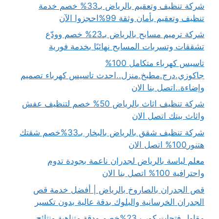
شركة تنظيف وتعقيم بالرياض بـ33% خصم خدمة
تنظيف وتعقيم بأمان وثقة 99%احجزوا الآن
شركة ترميم مسابح بالرياض بـ23% خصم وودّع
تشققات وتسربات المسابح نهائيًا بخدمة فورية
تاسيس كهرباء متكامل 100%
جاكوزي.درج.مطبخ.منزل..احدث تاسيس كهرباء تصميم
وإضاءة..اتصل بنا الان
شركة تنظيف اثاث بالرياض 50% خصم لتنظيف عفش
واثاث بيتك اتصل الان
شركة تنظيف شقق بالرياض بالبخار بـ33%خصم شقتك
هتنور100% اتصل الان
معلم لياسة بالرياض لجدران ناعمة بجودة تدوم
واحترافية 100% اتصل بنا الان
قص الجدران بالصاروخ بالرياض | أفضل خدمة قص
الجدران الخرسانية والبلوك بدقة عالية بدون تكسير
مقاول فتحات كور بـ23%خصم ودقة متناهية ونتائج