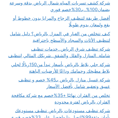
شركة كشف تسربات المياه شمال الرياض بدقة وسرعة
بضمان100%..بـ30%خصم فوري
أفضل طريقة لتنظيف الزجاج والمرايا بدون خطوط أو
بقع ولمعان يدوم طويلًا
كيف تتخلص من الغبار في المنزل بالرياض؟ دليل شامل
لتنظيف الأثاث والسجاد والأسطح باحترافية
شركة تنظيف شرق الرياض..خدمات تنظيف
شاملة..المنازل والفلل والشقق..شريكك المثالي لِتنظيف
شركة جلي بلاط بالرياض بأسعار تبدأ من150ريالًا لجلي
بلاط مطبخك وحمامك وداعًا للأرضيات الباهتة
شركة غسيل منازل بالرياض بـ45% خصم و تنظيف
عميق وتعقيم شامل بأفضل الأسعار
تخلص من الفئران نهائيًا +35%خصم مع شركة مكافحة
الفئران بالرياض لفترة محدودة
شركة تنظيف مستودعات بالرياض تنظيف مستودعك
بأمان وثقة99%اتصل بنا واحصل على 33%خصم فوري