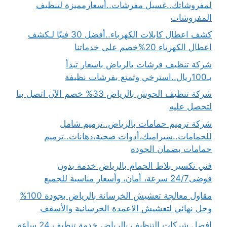
لمفروشاتك..غسيل مفرشات..أسعارمميزة لتنظيف
المفروشات
كشف اعطال كابلات الكهرباء..أفضل 30 فنيًا لـكشف
اعطال الكهرباء 20%خصم على خدماتنا
شركة تنظيف فرشات بالرياض باسعار تبدأ
بـ100ريال..استرخي وتمتع بفرشات نظيفة
شركة تنظيف الحوش بالرياض 33% خصم الآن اتصل بنا
لتحصل عليه
شركة ترميم حمامات بالرياض..ترميم شامل
للحمامات..سيراميك،أدوات صحية،دهانات..ترميم
حمامات بضمان الجودة
فني تكسير بلاط الحمام بالرياض خدمة بدون
فوضى24/7 سرعة، أمان، وأسعار مناسبة للجميع
مقاول معالجة تعشيش الخرسانة بالرياض بجودة 100%
وحل نهائي لتعشيش الاعمدة الخرسانية والأسقف
افضل شركات التنظيف بالرياض خدمة تنظيف 24 ساعة