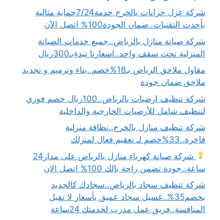
شركة عزل خزانات بالخرج خدمة7/24حماية مثالية
بأحدث التقنيات..ضمان الجودة100% اتصل الآن
شركة صيانة منازل بالرياض..جميع خدمات الصيانة
المنزلية تحت سقف واحد..اسعارنا تبدءبـ300ريال
مقاول ملاحق الرياض بـ18%خصم..بناء وترميم و تجديد
ملاحق ضمان جودة
شركة تنظيف ارضيات بالرياض..100ريال خصم فوري
لتنظيف شامل للأرضيات الخارجية والداخلية
شركة تنظيف منازل بالخرج..نظافة منزلية
فاخرة..33%خصم لـ تعقيم فعال لمنزلك
شركة صيانة كهرباء منازل بالرياض على مدار24
ساعة..جودة تضمن راحة بالك 100% اتصل الان
شركة تنظيف سجاد بالرياض..سجادك كالجديد
بخصم35%..غسيل سجاد عميق بأسعار لا تقبل
المنافسة..فريق عمل مدرب لخدمتك 24ساعة