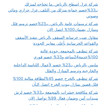
شركة عزل اسطح بالرياض..ما تحتاجه لمنزلك
بـ33%خصم حماية منزلك من التلف..عزل حراري ومائي
وصوتي
شركة ترميمات عامة بالرياض..بـ23%خصم ترميم فلل
ومنازل بضمان100% اتصل الان
مقاول صب خرسانة السقف بالرياض تنفيذ الأسقف
والقواعد الخرسانية بأعلى معايير الجودة
شركة تنظيف بالمجمعة..جودة عالية
100%خدمة24ساعه و33% خصم فوري
مليس بالرياض بـ23% خصم لأعمال اللياسة الداخلية
والخارجية وترميم المنازل والفلل
شركة تنظيف بالخرج خصم 45%لنظافة مثالية 100%
فلل.قصور.منازل.بيوت الخرج اتصل الـأن
شركة مكافحة حشرات بالمجمعة بـ33% خصم لرش
مبيدات آمن وضمان فعال 99% تواصل الان