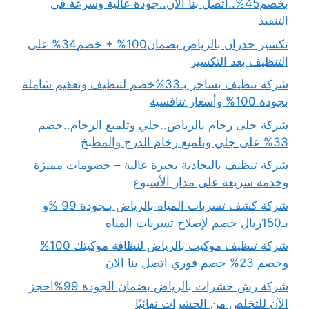
بخصم45%..اتصل بنا الآن..جودة عالية وسرعة في
التنفيذ
تكسير جدران بالرياض بضمان100% + خصم34% على
التنظيف بعد التكسير
شركة تنظيف بساجر بـ33%خصم لتنظيف وتعقيم شاملة
بجودة 100% وأسعار تنافسية
شركة جلى رخام بالرياض..جلي وتلميع الرخام..خصم
33% على جلي وتلميع رخام الدرج والمطبخ
شركة تنظيف بالبجادية بخبرة عالية – خصومات مميزة
وخدمة سريعة على مدار الأسبوع
شركة كشف تسربات المياه بالرياض بـجودة 99 %و
بـ150ريال خصم لإصلاح تسربات المياه
شركة تنظيف موكيت بالرياض لنظافة موكيتك 100%
وخصم 23% خصم فوري اتصل بنا الان
شركة رش حشرات بالرياض بضمان الجودة 99%احجز
الآن للتخلص من الحشرات نهائيًا