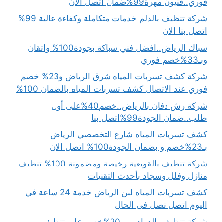
فوري..فنيون مهرة99%ضمان اتصل الان
شركة تنظيف بالدلم خدمات متكاملة وكفاءة عالية 99%
اتصل بنا الان
سباك الرياض..افضل فني سباكة بجودة100% واتقان
وبـ33%خصم فوري
شركة كشف تسربات المياه شرق الرياض و23% خصم
فوري عند الاتصال كشف تسربات المياه بالضمان 100%
شركة رش دفان بالرياض..خصم40%على أول
طلب..ضمان الجودة99%اتصل بنا
كشف تسربات المياه شارع التخصصي الرياض
بـ23%خصم و بضمان الجودة100% اتصل الان
شركة تنظيف بالقويعية رخيصة ومضمونة 100% تنظيف
منازل وفلل وسجاد بأحدث التقنيات
كشف تسربات المياه لبن الرياض خدمة 24 ساعة في
اليوم اتصل نصل فى الحال
شركة تنظيف بالدوادمي..20%خصم على تنظيف