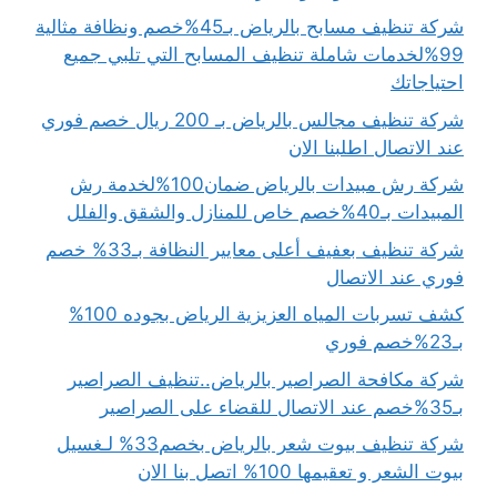
شركة تنظيف مسابح بالرياض بـ45%خصم ونظافة مثالية
99%لخدمات شاملة تنظيف المسابح التي تلبي جميع
احتياجاتك
شركة تنظيف مجالس بالرياض بـ 200 ريال خصم فوري
عند الاتصال اطلبنا الان
شركة رش مبيدات بالرياض ضمان100%لخدمة رش
المبيدات بـ40%خصم خاص للمنازل والشقق والفلل
شركة تنظيف بعفيف أعلى معايير النظافة بـ33% خصم
فوري عند الاتصال
كشف تسربات المياه العزيزية الرياض بجوده 100%
بـ23%خصم فوري
شركة مكافحة الصراصير بالرياض..تنظيف الصراصير
بـ35%خصم عند الاتصال للقضاء على الصراصير
شركة تنظيف بيوت شعر بالرياض بخصم33% لـغسيل
بيوت الشعر و تعقيمها 100% اتصل بنا الان