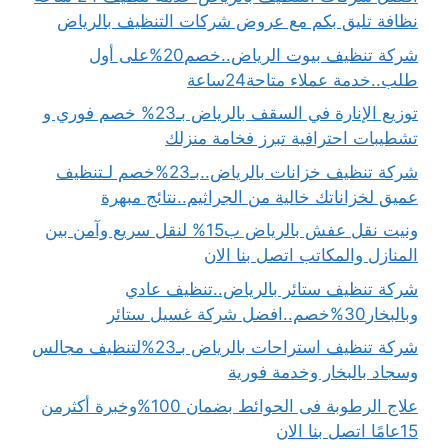
نظافة تليق بكم مع عروض شركات التنظيف بالرياض
شركة تنظيف بيوت الرياض..خصم20%على أول
طلب..خدمة عملاء متاحة24ساعة
توزيع الإنارة في السقف بالرياض بـ23% خصم فوري و
تشطيبات احترافية تبرز فخامة منزلك
شركة تنظيف خزانات بالرياض..بـ23%خصم لـتنظيف
عميق لخزاناتك خالية من الجراثيم..نتائج مبهرة
ونيت نقل عفش بالرياض ب15% لنقل سريع وآمن بين
المنازل والمكاتب اتصل بنا الان
شركة تنظيف ستائر بالرياض..تنظيف عادي
وبالبخار30%خصم..افضل شركة غسيل ستائر
شركة تنظيف استراحات بالرياض بـ23%لتنظيف مجالس
وسجاد بالبخار وخدمة فورية
علاج الرطوبة فى الحوائط بضمان 100%وخبرة أكثرمن
15عامًا اتصل بنا الان