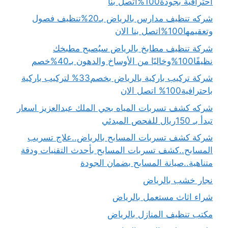
احترافية بجودة100%اتصل بنا
شركه تنظيف مدارس بالرياض بـ20%تنظيف فصول
وتعقيمها100%اتصل بنا الان
شركة تنظيف مطابخ بالرياض سيُصبح مطبخك
نظيفًا100%وخاليًا من الأوساخ والدهون بـ40%خصم
شركة تركيب باركية بالرياض بخصم33% لتركيب باركية
باحترافية100% اتصل الان
شركه كشف تسربات المياه بحي الملك عبدالعزيز اسعار
تبدأ بـ 150ريال للفحص المبدئي
شركة كشف تسربات المسابح بالرياض..علاج تسريب
المسابح..كشف تسربات المسابح بأحدث التقنيات ودقة
متناهية..صيانة المسابح بضمان الجودة
نجار خشب بالرياض
شراء اثاث مستعمل بالرياض
مكتب تنظيف المنازل بالرياض