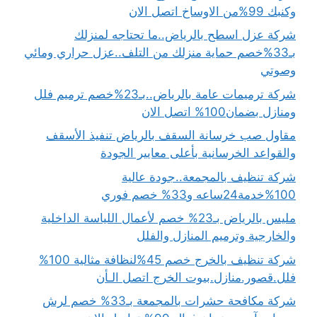
وكنبك 99%من الاوساخ اتصل الان
شركة عزل اسطح بالرياض..ما تحتاجه لمنزلك
بـ33%خصم حماية منزلك من التلف..عزل حراري ومائي
وصوتي
شركة ترميمات عامة بالرياض..بـ23%خصم ترميم فلل
ومنازل بضمان100% اتصل الان
مقاول صب خرسانة السقف بالرياض تنفيذ الأسقف
والقواعد الخرسانية بأعلى معايير الجودة
شركة تنظيف بالمجمعة..جودة عالية
100%خدمة24ساعه و33% خصم فوري
مليس بالرياض بـ23% خصم لأعمال اللياسة الداخلية
والخارجية وترميم المنازل والفلل
شركة تنظيف بالخرج خصم 45%لنظافة مثالية 100%
فلل.قصور.منازل.بيوت الخرج اتصل الـأن
شركة مكافحة حشرات بالمجمعة بـ33% خصم لرش