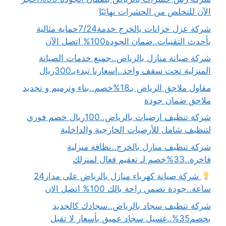
الآن للتخلص من الحشرات نهائيًا
شركة عزل خزانات بالخرج خدمة7/24حماية مثالية
بأحدث التقنيات..ضمان الجودة100% اتصل الآن
شركة صيانة منازل بالرياض..جميع خدمات الصيانة
المنزلية تحت سقف واحد..اسعارنا تبدءبـ300ريال
مقاول ملاحق الرياض بـ18%خصم..بناء وترميم و تجديد
ملاحق ضمان جودة
شركة تنظيف ارضيات بالرياض..100ريال خصم فوري
لتنظيف شامل للأرضيات الخارجية والداخلية
شركة تنظيف منازل بالخرج..نظافة منزلية
فاخرة..33%خصم لـ تعقيم فعال لمنزلك
شركة صيانة كهرباء منازل بالرياض على مدار24
ساعة..جودة تضمن راحة بالك 100% اتصل الان
شركة تنظيف سجاد بالرياض..سجادك كالجديد
بخصم35%..غسيل سجاد عميق بأسعار لا تقبل