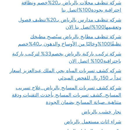
شركة تنظيف محلات بالرياض بـ20%خصم ونظافة
احترافية بجودة100%اتصل بنا
شركه تنظيف مدارس بالرياض بـ20%تنظيف فصول
وتعقيمها100%اتصل بنا الان
شركة تنظيف مطابخ بالرياض سيُصبح مطبخك
نظيفًا100%وخاليًا من الأوساخ والدهون بـ40%خصم
شركة تركيب باركية بالرياض بخصم33% لتركيب باركية
باحترافية100% اتصل الان
شركه كشف تسربات المياه بحي الملك عبدالعزيز اسعار
تبدأ بـ 150ريال للفحص المبدئي
شركة كشف تسربات المسابح بالرياض..علاج تسريب
المسابح..كشف تسربات المسابح بأحدث التقنيات ودقة
متناهية..صيانة المسابح بضمان الجودة
نجار خشب بالرياض
شراء اثاث مستعمل بالرياض