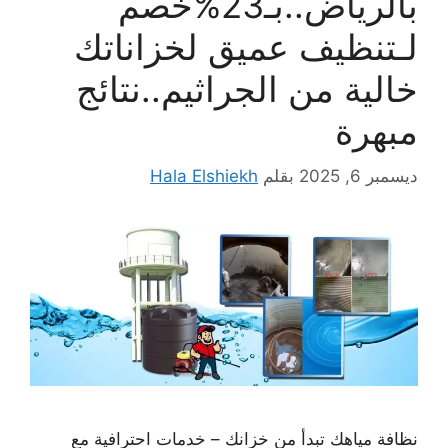
بالرياض..بـ23%خصم
لـتنظيف عميق لخزاناتك
خالية من الجراثيم..نتائج
مبهرة
ديسمبر 6, 2025
بقلم
Hala Elshiekh
نظافة مياهك تبدأ من خزانك – خدمات احترافية مع