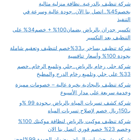
شركة تنظيف بالدرعية..نظافة منزلية مثالية
بخصم45%..اتصل بنا الآن..جودة عالية وسرعة في
التنفيذ
تكسير جدران بالرياض بضمان100% + خصم34% على
التنظيف بعد التكسير
شركة تنظيف بساجر بـ33%خصم لتنظيف وتعقيم شاملة
بجودة 100% وأسعار تنافسية
شركة جلى رخام بالرياض..جلي وتلميع الرخام..خصم
33% على جلي وتلميع رخام الدرج والمطبخ
شركة تنظيف بالبجادية بخبرة عالية – خصومات مميزة
وخدمة سريعة على مدار الأسبوع
شركة كشف تسربات المياه بالرياض بـجودة 99 %و
بـ150ريال خصم لإصلاح تسربات المياه
شركة تنظيف موكيت بالرياض لنظافة موكيتك 100%
وخصم 23% خصم فوري اتصل بنا الان
شركة رش حشرات بالرياض بضمان الجودة 99%احجز