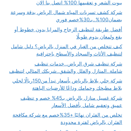
بيوت الشعر و تعقيمها 100% اتصل بنا الان
شركة كشف تسربات المياه شمال الرياض بدقة وسرعة
بضمان100%..بـ30%خصم فوري
أفضل طريقة لتنظيف الزجاج والمرايا بدون خطوط أو
بقع ولمعان يدوم طويلًا
كيف تتخلص من الغبار في المنزل بالرياض؟ دليل شامل
لتنظيف الأثاث والسجاد والأسطح باحترافية
شركة تنظيف شرق الرياض..خدمات تنظيف
شاملة..المنازل والفلل والشقق..شريكك المثالي لِتنظيف
شركة جلي بلاط بالرياض بأسعار تبدأ من150ريالًا لجلي
بلاط مطبخك وحمامك وداعًا للأرضيات الباهتة
شركة غسيل منازل بالرياض بـ45% خصم و تنظيف
عميق وتعقيم شامل بأفضل الأسعار
تخلص من الفئران نهائيًا +35%خصم مع شركة مكافحة
الفئران بالرياض لفترة محدودة