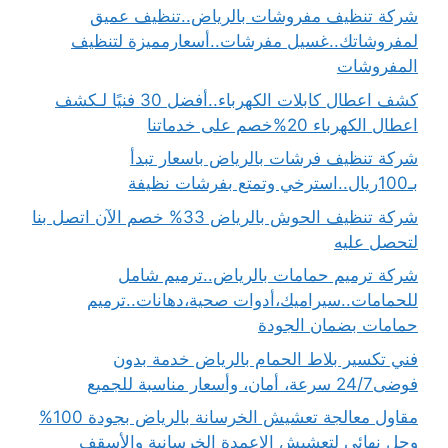
شركة تنظيف مفروشات بالرياض..تنظيف عميق
لمفروشاتك..غسيل مفرشات..أسعارمميزة لتنظيف
المفروشات
كشف اعطال كابلات الكهرباء..أفضل 30 فنيًا لـكشف
اعطال الكهرباء 20%خصم على خدماتنا
شركة تنظيف فرشات بالرياض باسعار تبدأ
بـ100ريال..استرخي وتمتع بفرشات نظيفة
شركة تنظيف الحوش بالرياض 33% خصم الآن اتصل بنا
لتحصل عليه
شركة ترميم حمامات بالرياض..ترميم شامل
للحمامات..سيراميك،أدوات صحية،دهانات..ترميم
حمامات بضمان الجودة
فني تكسير بلاط الحمام بالرياض خدمة بدون
فوضى24/7 سرعة، أمان، وأسعار مناسبة للجميع
مقاول معالجة تعشيش الخرسانة بالرياض بجودة 100%
وحل نهائي لتعشيش الاعمدة الخرسانية والأسقف