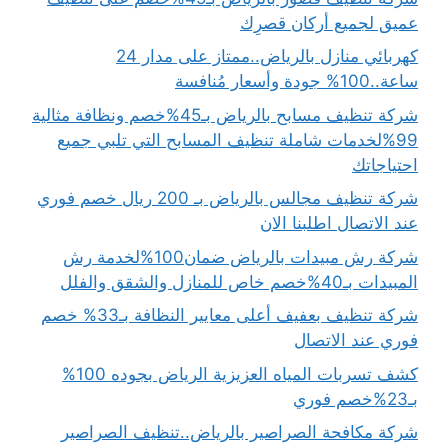
عميق لجميع أركان قصرِك
كهربائي منازل بالرياض..ممتاز على مدار 24
ساعة..100% جودة وأسعار مُنافسة
شركة تنظيف مسابح بالرياض بـ45%خصم ونظافة مثالية
99%لخدمات شاملة تنظيف المسابح التي تلبي جميع
احتياجاتك
شركة تنظيف مجالس بالرياض بـ 200 ريال خصم فوري
عند الاتصال اطلبنا الان
شركة رش مبيدات بالرياض ضمان100%لخدمة رش
المبيدات بـ40%خصم خاص للمنازل والشقق والفلل
شركة تنظيف بعفيف أعلى معايير النظافة بـ33% خصم
فوري عند الاتصال
كشف تسربات المياه العزيزية الرياض بجوده 100%
بـ23%خصم فوري
شركة مكافحة الصراصير بالرياض..تنظيف الصراصير