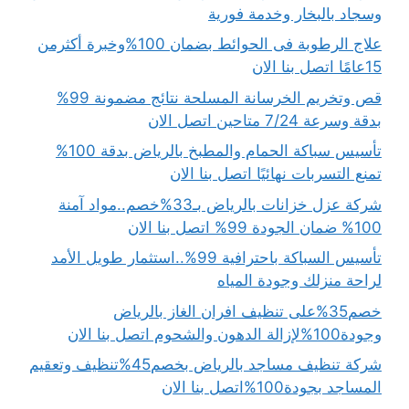
وسجاد بالبخار وخدمة فورية
علاج الرطوبة فى الحوائط بضمان 100%وخبرة أكثرمن
15عامًا اتصل بنا الان
قص وتخريم الخرسانة المسلحة نتائج مضمونة 99%
بدقة وسرعة 7/24 متاحين اتصل الان
تأسيس سباكة الحمام والمطبخ بالرياض بدقة 100%
تمنع التسربات نهائيًا اتصل بنا الان
شركة عزل خزانات بالرياض بـ33%خصم..مواد آمنة
100% ضمان الجودة 99% اتصل بنا الان
تأسيس السباكة باحترافية 99%..استثمار طويل الأمد
لراحة منزلك وجودة المياه
خصم35%على تنظيف افران الغاز بالرياض
وجودة100%لإزالة الدهون والشحوم اتصل بنا الان
شركة تنظيف مساجد بالرياض بخصم45%تنظيف وتعقيم
المساجد بجودة100%اتصل بنا الان