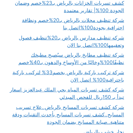
كشف تسربات الخزانات بالرياض بـ23%خصم وضمان
الجودة 100%| تقارير معتمدة
شركة تنظيف محلات بالرياض بـ20%خصم ونظافة
احترافية بجودة100%اتصل بنا
شركه تنظيف مدارس بالرياض بـ20%تنظيف فصول
وتعقيمها100%اتصل بنا الان
شركة تنظيف مطابخ بالرياض سيُصبح مطبخك
نظيفًا100%وخاليًا من الأوساخ والدهون بـ40%خصم
شركة تركيب باركية بالرياض بخصم33% لتركيب باركية
باحترافية100% اتصل الان
شركه كشف تسربات المياه بحي الملك عبدالعزيز اسعار
تبدأ بـ 150ريال للفحص المبدئي
شركة كشف تسربات المسابح بالرياض..علاج تسريب
المسابح..كشف تسربات المسابح بأحدث التقنيات ودقة
متناهية..صيانة المسابح بضمان الجودة
نجار خشب بالرياض