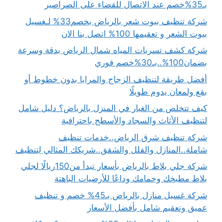
بـ35%خصم عند الاتصال للقضاء على الصراصير
شركة تنظيف بيوت شعر بالرياض بخصم33% لـغسيل
بيوت الشعر و تعقيمها 100% اتصل بنا الان
شركة كشف تسربات المياه شمال الرياض بدقة وسرعة
بضمان100%..بـ30%خصم فوري
أفضل طريقة لتنظيف الزجاج والمرايا بدون خطوط أو
بقع ولمعان يدوم طويلًا
كيف تتخلص من الغبار في المنزل بالرياض؟ دليل شامل
لتنظيف الأثاث والسجاد والأسطح باحترافية
شركة تنظيف شرق الرياض..خدمات تنظيف
شاملة..المنازل والفلل والشقق..شريكك المثالي لِتنظيف
شركة جلي بلاط بالرياض بأسعار تبدأ من150ريالًا لجلي
بلاط مطبخك وحمامك وداعًا للأرضيات الباهتة
شركة غسيل منازل بالرياض بـ45% خصم و تنظيف
عميق وتعقيم شامل بأفضل الأسعار