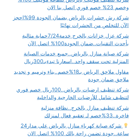
وخصم 23% خصم فوري اتصل بنا الان
شركة رش حشرات بالرياض بضمان الجودة 99%احجز
الآن للتخلص من الحشرات نهائيًا
شركة عزل خزانات بالخرج خدمة7/24حماية مثالية
بأحدث التقنيات..ضمان الجودة100% اتصل الآن
شركة صيانة منازل بالرياض..جميع خدمات الصيانة
المنزلية تحت سقف واحد..اسعارنا تبدءبـ300ريال
مقاول ملاحق الرياض بـ18%خصم..بناء وترميم و تجديد
ملاحق ضمان جودة
شركة تنظيف ارضيات بالرياض..100ريال خصم فوري
لتنظيف شامل للأرضيات الخارجية والداخلية
شركة تنظيف منازل بالخرج..نظافة منزلية
فاخرة..33%خصم لـ تعقيم فعال لمنزلك
شركة صيانة كهرباء منازل بالرياض على مدار24
ساعة..جودة تضمن راحة بالك 100% اتصل الان