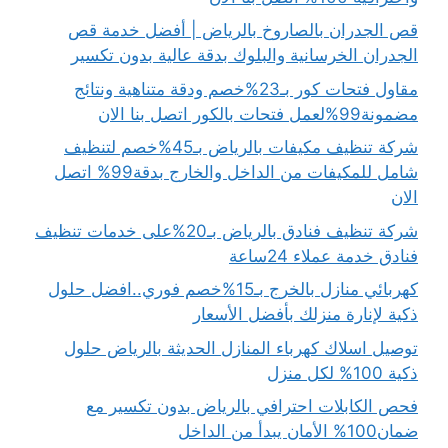
قص الجدران بالصاروخ بالرياض | أفضل خدمة قص
الجدران الخرسانية والبلوك بدقة عالية بدون تكسير
مقاول فتحات كور بـ23%خصم ودقة متناهية ونتائج
مضمونة99%لعمل فتحات بالكور اتصل بنا الان
شركة تنظيف مكيفات بالرياض بـ45%خصم لتنظيف
شامل للمكيفات من الداخل والخارج بدقة99% اتصل
الان
شركة تنظيف فنادق بالرياض بـ20%على خدمات تنظيف
فنادق خدمة عملاء 24ساعة
كهربائي منازل بالخرج بـ15%خصم فوري..افضل حلول
ذكية لإنارة منزلك بأفضل الأسعار
توصيل اسلاك كهرباء المنازل الحديثة بالرياض حلول
ذكية 100% لكل منزل
فحص الكابلات احترافي بالرياض بدون تكسير مع
ضمان100% الأمان يبدأ من الداخل