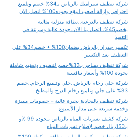
شركة تنظيف سيراميك بالرياض بـ34% خصم وتلميع
احترافي وإزالة أصعب البقع بجوده100% اتصل الان
شركة تنظيف بالدرعية..نظافة منزلية مثالية
بخصم45%..اتصل بنا الآن..جودة عالية وسرعة في
التنفيذ
تكسير جدران بالرياض بضمان100% + خصم34% على
التنظيف بعد التكسير
شركة تنظيف بساجر بـ33%خصم لتنظيف وتعقيم شاملة
بجودة 100% وأسعار تنافسية
شركة جلى رخام بالرياض..جلي وتلميع الرخام..خصم
33% على جلي وتلميع رخام الدرج والمطبخ
شركة تنظيف بالبجادية بخبرة عالية – خصومات مميزة
وخدمة سريعة على مدار الأسبوع
شركة كشف تسربات المياه بالرياض بـجودة 99 %و
بـ150ريال خصم لإصلاح تسربات المياه
شركة تنظيف موكيت بالرياض لنظافة موكيتك 100%