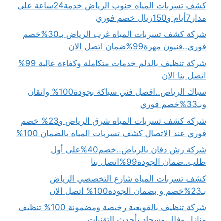
كشف تسربات المياه جنوب الرياض خدمة24ساعة على
مدار7أيام و150ريال خصم فوري
شركة كشف تسربات المياه غرب الرياض بـ30%خصم
فوري..فنيون مهرة99%ضمان اتصل الان
شركة تنظيف بالدلم خدمات متكاملة وكفاءة عالية 99%
اتصل بنا الان
سباك الرياض..افضل فني سباكة بجودة100% واتقان
وبـ33%خصم فوري
شركة كشف تسربات المياه شرق الرياض و23% خصم
فوري عند الاتصال كشف تسربات المياه بالضمان 100%
شركة رش دفان بالرياض..خصم40%على أول
طلب..ضمان الجودة99%اتصل بنا
كشف تسربات المياه شارع التخصصي الرياض
بـ23%خصم و بضمان الجودة100% اتصل الان
شركة تنظيف بالقويعية رخيصة ومضمونة 100% تنظيف
منازل وفلل وسجاد بأحدث التقنيات