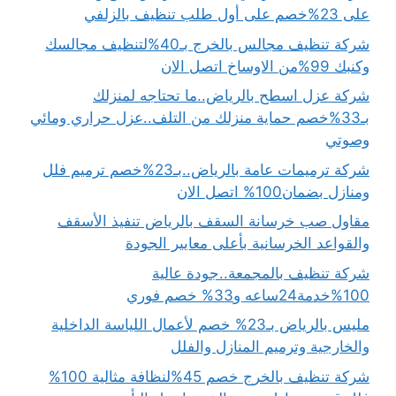
على 23%خصم على أول طلب تنظيف بالزلفي
شركة تنظيف مجالس بالخرج بـ40%لتنظيف مجالسك
وكنبك 99%من الاوساخ اتصل الان
شركة عزل اسطح بالرياض..ما تحتاجه لمنزلك
بـ33%خصم حماية منزلك من التلف..عزل حراري ومائي
وصوتي
شركة ترميمات عامة بالرياض..بـ23%خصم ترميم فلل
ومنازل بضمان100% اتصل الان
مقاول صب خرسانة السقف بالرياض تنفيذ الأسقف
والقواعد الخرسانية بأعلى معايير الجودة
شركة تنظيف بالمجمعة..جودة عالية
100%خدمة24ساعه و33% خصم فوري
مليس بالرياض بـ23% خصم لأعمال اللياسة الداخلية
والخارجية وترميم المنازل والفلل
شركة تنظيف بالخرج خصم 45%لنظافة مثالية 100%