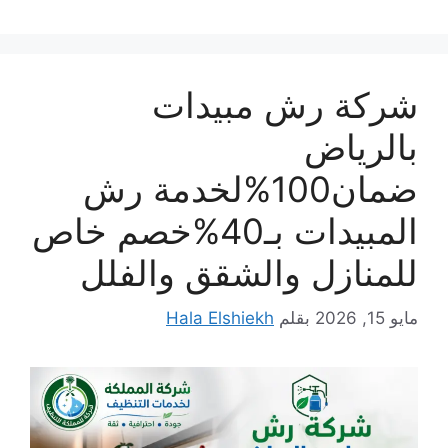
شركة رش مبيدات
بالرياض
ضمان100%لخدمة رش
المبيدات بـ40%خصم خاص
للمنازل والشقق والفلل
مايو 15, 2026
بقلم
Hala Elshiekh