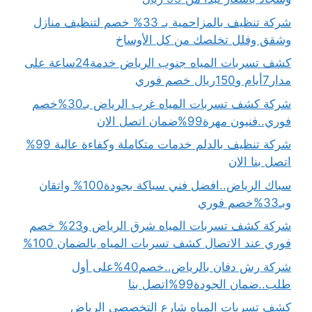
شركة تنظيف بالمزاحمية بـ 33% خصم لتنظيف منازل
وشقق وفلل تخلصك من كل الأوساخ
كشف تسربات المياه جنوب الرياض خدمة24ساعة على
مدار7أيام و150ريال خصم فوري
شركة كشف تسربات المياه غرب الرياض بـ30%خصم
فوري..فنيون مهرة99%ضمان اتصل الان
شركة تنظيف بالدلم خدمات متكاملة وكفاءة عالية 99%
اتصل بنا الان
سباك الرياض..افضل فني سباكة بجودة100% واتقان
وبـ33%خصم فوري
شركة كشف تسربات المياه شرق الرياض و23% خصم
فوري عند الاتصال كشف تسربات المياه بالضمان 100%
شركة رش دفان بالرياض..خصم40%على أول
طلب..ضمان الجودة99%اتصل بنا
كشف تسربات المياه شارع التخصصي الرياض