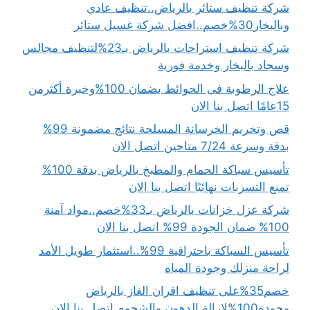
شركة تنظيف ستائر بالرياض..تنظيف عادي
وبالبخار30%خصم..افضل شركة غسيل ستائر
شركة تنظيف استراحات بالرياض بـ23%لتنظيف مجالس
وسجاد بالبخار وخدمة فورية
علاج الرطوبة فى الحوائط بضمان 100%وخبرة أكثرمن
15عامًا اتصل بنا الان
قص وتخريم الخرسانة المسلحة نتائج مضمونة 99%
بدقة وسرعة 7/24 متاحين اتصل الان
تأسيس سباكة الحمام والمطبخ بالرياض بدقة 100%
تمنع التسربات نهائيًا اتصل بنا الان
شركة عزل خزانات بالرياض بـ33%خصم..مواد آمنة
100% ضمان الجودة 99% اتصل بنا الان
تأسيس السباكة باحترافية 99%..استثمار طويل الأمد
لراحة منزلك وجودة المياه
خصم35%على تنظيف افران الغاز بالرياض
وجودة100%لإزالة الدهون والشحوم اتصل بنا الان