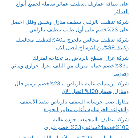
على نظافة عمارتك..تنظيف عمائر شاملة لجميع أنواع
العمائر
شركة تنظيف بالزلفي تنظيف منازل وشقق وفلل احصل
على 23%خصم على أول طلب تنظيف بالزلفي
شركة تنظيف مجالس بالخرج بـ40%لتنظيف مجالسك
وكنبك 99%من الاوساخ اتصل الان
شركة عزل اسطح بالرياض..ما تحتاجه لمنزلك
بـ33%خصم حماية منزلك من التلف..عزل حراري ومائي
وصوتي
شركة ترميمات عامة بالرياض..بـ23%خصم ترميم فلل
ومنازل بضمان100% اتصل الان
مقاول صب خرسانة السقف بالرياض تنفيذ الأسقف
والقواعد الخرسانية بأعلى معايير الجودة
شركة تنظيف بالمجمعة..جودة عالية
100%خدمة24ساعه و33% خصم فوري
مليس بالرياض بـ23% خصم لأعمال اللياسة الداخلية