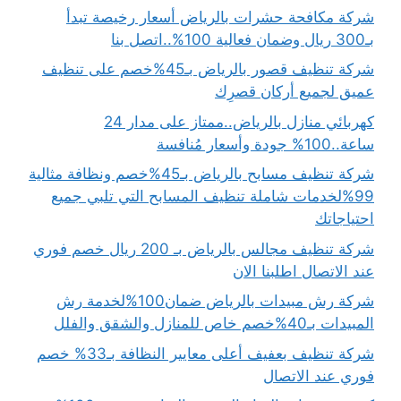
شركة مكافحة حشرات بالرياض أسعار رخيصة تبدأ
بـ300 ريال وضمان فعالية 100%..اتصل بنا
شركة تنظيف قصور بالرياض بـ45%خصم على تنظيف
عميق لجميع أركان قصرِك
كهربائي منازل بالرياض..ممتاز على مدار 24
ساعة..100% جودة وأسعار مُنافسة
شركة تنظيف مسابح بالرياض بـ45%خصم ونظافة مثالية
99%لخدمات شاملة تنظيف المسابح التي تلبي جميع
احتياجاتك
شركة تنظيف مجالس بالرياض بـ 200 ريال خصم فوري
عند الاتصال اطلبنا الان
شركة رش مبيدات بالرياض ضمان100%لخدمة رش
المبيدات بـ40%خصم خاص للمنازل والشقق والفلل
شركة تنظيف بعفيف أعلى معايير النظافة بـ33% خصم
فوري عند الاتصال