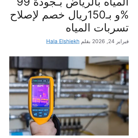
المياه بالرياض بـجودة 99
%و بـ150ريال خصم لإصلاح
تسربات المياه
فبراير 24, 2026
بقلم
Hala Elshiekh