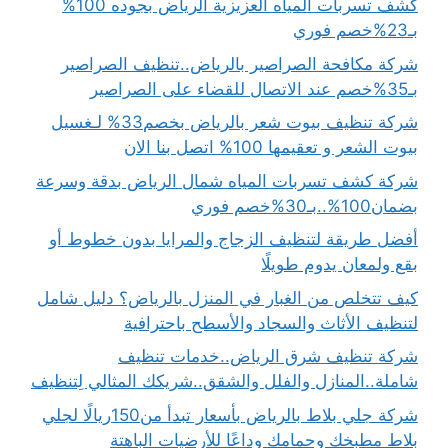
كشف تسربات المياه العزيزية الرياض بجوده 100%
بـ23%خصم فوري
شركة مكافحة الصراصير بالرياض..تنظيف الصراصير
بـ35%خصم عند الاتصال للقضاء على الصراصير
شركة تنظيف بيوت شعر بالرياض بخصم33% لـغسيل
بيوت الشعر و تعقيمها 100% اتصل بنا الان
شركة كشف تسربات المياه شمال الرياض بدقة وسرعة
بضمان100%..بـ30%خصم فوري
أفضل طريقة لتنظيف الزجاج والمرايا بدون خطوط أو
بقع ولمعان يدوم طويلًا
كيف تتخلص من الغبار في المنزل بالرياض؟ دليل شامل
لتنظيف الأثاث والسجاد والأسطح باحترافية
شركة تنظيف شرق الرياض..خدمات تنظيف
شاملة..المنازل والفلل والشقق..شريكك المثالي لِتنظيف
شركة جلي بلاط بالرياض بأسعار تبدأ من150ريالًا لجلي
بلاط مطبخك وحمامك وداعًا للأرضيات الباهتة