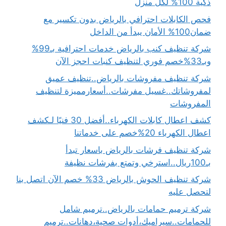
ذكية 100% لكل منزل
فحص الكابلات احترافي بالرياض بدون تكسير مع
ضمان100% الأمان يبدأ من الداخل
شركة تنظيف كنب بالرياض خدمات احترافية بـ99%
وبـ33%خصم فوري لتنظيف كنبات احجز الآن
شركة تنظيف مفروشات بالرياض..تنظيف عميق
لمفروشاتك..غسيل مفرشات..أسعارمميزة لتنظيف
المفروشات
كشف اعطال كابلات الكهرباء..أفضل 30 فنيًا لـكشف
اعطال الكهرباء 20%خصم على خدماتنا
شركة تنظيف فرشات بالرياض باسعار تبدأ
بـ100ريال..استرخي وتمتع بفرشات نظيفة
شركة تنظيف الحوش بالرياض 33% خصم الآن اتصل بنا
لتحصل عليه
شركة ترميم حمامات بالرياض..ترميم شامل
للحمامات..سيراميك،أدوات صحية،دهانات..ترميم