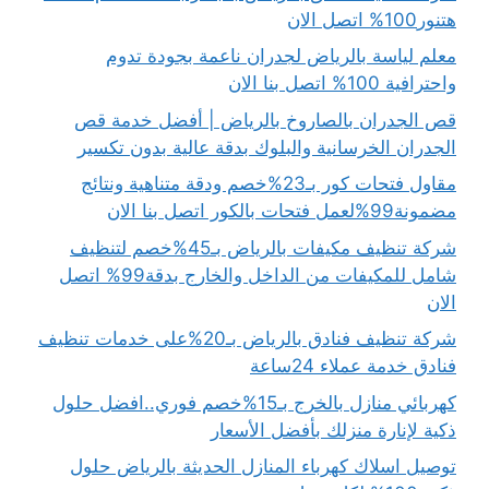
هتنور100% اتصل الان
معلم لياسة بالرياض لجدران ناعمة بجودة تدوم
واحترافية 100% اتصل بنا الان
قص الجدران بالصاروخ بالرياض | أفضل خدمة قص
الجدران الخرسانية والبلوك بدقة عالية بدون تكسير
مقاول فتحات كور بـ23%خصم ودقة متناهية ونتائج
مضمونة99%لعمل فتحات بالكور اتصل بنا الان
شركة تنظيف مكيفات بالرياض بـ45%خصم لتنظيف
شامل للمكيفات من الداخل والخارج بدقة99% اتصل
الان
شركة تنظيف فنادق بالرياض بـ20%على خدمات تنظيف
فنادق خدمة عملاء 24ساعة
كهربائي منازل بالخرج بـ15%خصم فوري..افضل حلول
ذكية لإنارة منزلك بأفضل الأسعار
توصيل اسلاك كهرباء المنازل الحديثة بالرياض حلول