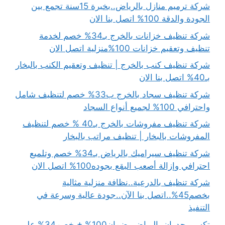
شركة ترميم منازل بالرياض..بخبرة 15سنة تجمع بين
الجودة والدقة 100% اتصل بنا الان
شركة تنظيف خزانات بالخرج بـ34% خصم لخدمة
تنظيف وتعقيم خزانات 100%منزلية اتصل الان
شركة تنظيف كنب بالخرج | تنظيف وتعقيم الكنب بالبخار
بـ40% اتصل بنا الان
شركة تنظيف سجاد بالخرج ب33% خصم لتنظيف شامل
واحترافي 100% لجميع أنواع السجاد
شركة تنظيف مفروشات بالخرج بـ40 % خصم لتنظيف
المفروشات بالبخار | تنظيف مراتب بالبخار
شركة تنظيف سيراميك بالرياض بـ34% خصم وتلميع
احترافي وإزالة أصعب البقع بجوده100% اتصل الان
شركة تنظيف بالدرعية..نظافة منزلية مثالية
بخصم45%..اتصل بنا الآن..جودة عالية وسرعة في
التنفيذ
تكسير جدران بالرياض بضمان100% + خصم34% على