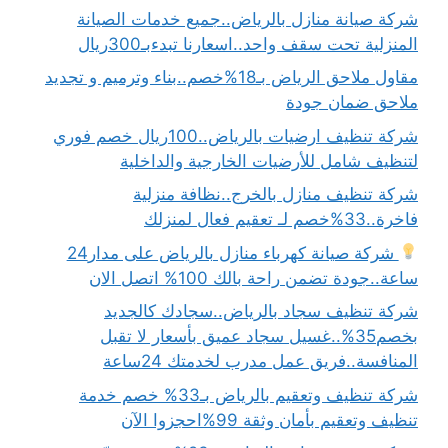
شركة صيانة منازل بالرياض..جميع خدمات الصيانة
المنزلية تحت سقف واحد..اسعارنا تبدءبـ300ريال
مقاول ملاحق الرياض بـ18%خصم..بناء وترميم و تجديد
ملاحق ضمان جودة
شركة تنظيف ارضيات بالرياض..100ريال خصم فوري
لتنظيف شامل للأرضيات الخارجية والداخلية
شركة تنظيف منازل بالخرج..نظافة منزلية
فاخرة..33%خصم لـ تعقيم فعال لمنزلك
شركة صيانة كهرباء منازل بالرياض على مدار24
ساعة..جودة تضمن راحة بالك 100% اتصل الان
شركة تنظيف سجاد بالرياض..سجادك كالجديد
بخصم35%..غسيل سجاد عميق بأسعار لا تقبل
المنافسة..فريق عمل مدرب لخدمتك 24ساعة
شركة تنظيف وتعقيم بالرياض بـ33% خصم خدمة
تنظيف وتعقيم بأمان وثقة 99%احجزوا الآن