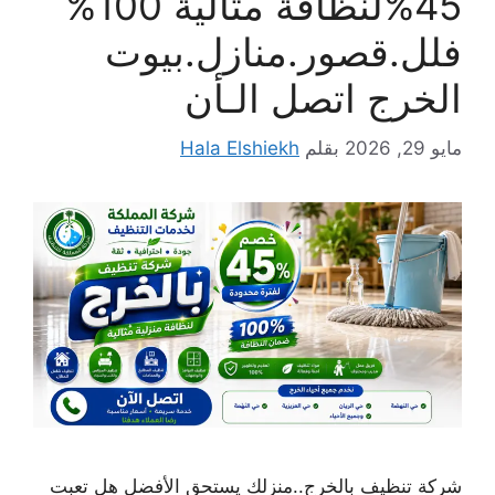
45%لنظافة مثالية 100%
فلل.قصور.منازل.بيوت
الخرج اتصل الـأن
مايو 29, 2026
بقلم
Hala Elshiekh
شركة تنظيف بالخرج..منزلك يستحق الأفضل هل تعبت