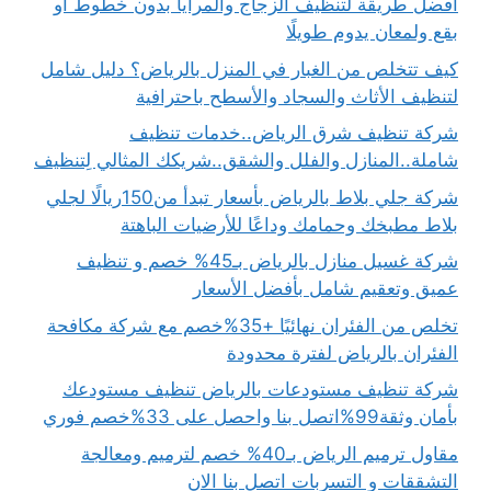
أفضل طريقة لتنظيف الزجاج والمرايا بدون خطوط أو
بقع ولمعان يدوم طويلًا
كيف تتخلص من الغبار في المنزل بالرياض؟ دليل شامل
لتنظيف الأثاث والسجاد والأسطح باحترافية
شركة تنظيف شرق الرياض..خدمات تنظيف
شاملة..المنازل والفلل والشقق..شريكك المثالي لِتنظيف
شركة جلي بلاط بالرياض بأسعار تبدأ من150ريالًا لجلي
بلاط مطبخك وحمامك وداعًا للأرضيات الباهتة
شركة غسيل منازل بالرياض بـ45% خصم و تنظيف
عميق وتعقيم شامل بأفضل الأسعار
تخلص من الفئران نهائيًا +35%خصم مع شركة مكافحة
الفئران بالرياض لفترة محدودة
شركة تنظيف مستودعات بالرياض تنظيف مستودعك
بأمان وثقة99%اتصل بنا واحصل على 33%خصم فوري
مقاول ترميم الرياض بـ40% خصم لترميم ومعالجة
التشققات و التسربات اتصل بنا الان