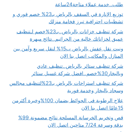
طلب..خدمة عملاء متاحة24ساعة
توزيع الإنارة في السقف بالرياض بـ23% خصم فوري و
تشطيبات احترافية تبرز فخامة منزلك
شركة تنظيف خزانات بالرياض..بـ23%خصم لـتنظيف
عميق لخزاناتك خالية من الجراثيم..نتائج مبهرة
ونيت نقل عفش بالرياض ب15% لنقل سريع وآمن بين
المنازل والمكاتب اتصل بنا الان
شركة تنظيف ستائر بالرياض..تنظيف عادي
وبالبخار30%خصم..افضل شركة غسيل ستائر
شركة تنظيف استراحات بالرياض بـ23%لتنظيف مجالس
وسجاد بالبخار وخدمة فورية
علاج الرطوبة فى الحوائط بضمان 100%وخبرة أكثرمن
15عامًا اتصل بنا الان
قص وتخريم الخرسانة المسلحة نتائج مضمونة 99%
بدقة وسرعة 7/24 متاحين اتصل الان