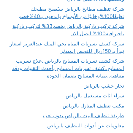
شركة تنظيف مطابخ بالرياض سيُصبح مطبخك
نظيفًا100%وخاليًا من الأوساخ والدهون بـ40%خصم
شركة تركيب باركية بالرياض بخصم33% لتركيب باركية
باحترافية100% اتصل الان
شركه كشف تسربات المياه بحي الملك عبدالعزيز اسعار
تبدأ بـ 150ريال للفحص المبدئي
شركة كشف تسربات المسابح بالرياض..علاج تسريب
المسابح..كشف تسربات المسابح بأحدث التقنيات ودقة
متناهية..صيانة المسابح بضمان الجودة
نجار خشب بالرياض
شراء اثاث مستعمل بالرياض
مكتب تنظيف المنازل بالرياض
طريقة تنظيف البيت بالرياض بدون تعب
معلومات عن أدوات التنظيف بالرياض