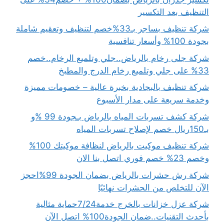
التنظيف بعد التكسير
شركة تنظيف بساجر بـ33%خصم لتنظيف وتعقيم شاملة
بجودة 100% وأسعار تنافسية
شركة جلى رخام بالرياض..جلي وتلميع الرخام..خصم
33% على جلي وتلميع رخام الدرج والمطبخ
شركة تنظيف بالبجادية بخبرة عالية – خصومات مميزة
وخدمة سريعة على مدار الأسبوع
شركة كشف تسربات المياه بالرياض بـجودة 99 %و
بـ150ريال خصم لإصلاح تسربات المياه
شركة تنظيف موكيت بالرياض لنظافة موكيتك 100%
وخصم 23% خصم فوري اتصل بنا الان
شركة رش حشرات بالرياض بضمان الجودة 99%احجز
الآن للتخلص من الحشرات نهائيًا
شركة عزل خزانات بالخرج خدمة7/24حماية مثالية
بأحدث التقنيات..ضمان الجودة100% اتصل الآن