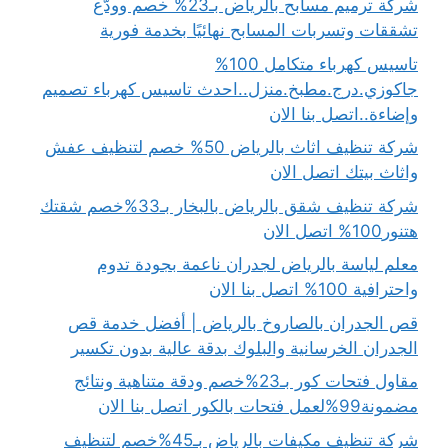
شركة ترميم مسابح بالرياض بـ23% خصم وودّع
تشققات وتسربات المسابح نهائيًا بخدمة فورية
تاسيس كهرباء متكامل 100%
جاكوزي.درج.مطبخ.منزل..احدث تاسيس كهرباء تصميم
وإضاءة..اتصل بنا الان
شركة تنظيف اثاث بالرياض 50% خصم لتنظيف عفش
واثاث بيتك اتصل الان
شركة تنظيف شقق بالرياض بالبخار بـ33%خصم شقتك
هتنور100% اتصل الان
معلم لياسة بالرياض لجدران ناعمة بجودة تدوم
واحترافية 100% اتصل بنا الان
قص الجدران بالصاروخ بالرياض | أفضل خدمة قص
الجدران الخرسانية والبلوك بدقة عالية بدون تكسير
مقاول فتحات كور بـ23%خصم ودقة متناهية ونتائج
مضمونة99%لعمل فتحات بالكور اتصل بنا الان
شركة تنظيف مكيفات بالرياض بـ45%خصم لتنظيف