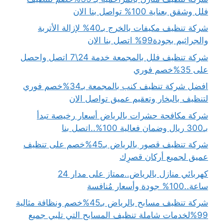
فلل وشقق بعناية 100% تواصل بنا الان
شركة تنظيف مكيفات بالخرج بـ40% لإزالة الأتربة
والجراثيم بجودة99% اتصل بنا الان
شركة تنظيف فلل بالمجمعة خدمة 24\7 اتصل واحصل
على 35%خصم فوري
افضل شركة تنظيف كنب بالمجمعة بـ34%خصم فوري
لتنظيف بالبخار وتعقيم عميق تواصل الان
شركة مكافحة حشرات بالرياض أسعار رخيصة تبدأ
بـ300 ريال وضمان فعالية 100%..اتصل بنا
شركة تنظيف قصور بالرياض بـ45%خصم على تنظيف
عميق لجميع أركان قصرِك
كهربائي منازل بالرياض..ممتاز على مدار 24
ساعة..100% جودة وأسعار مُنافسة
شركة تنظيف مسابح بالرياض بـ45%خصم ونظافة مثالية
99%لخدمات شاملة تنظيف المسابح التي تلبي جميع