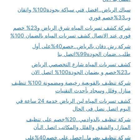
سباك الرياض..افضل فني سباكة بجودة100% واتقان
وبـ33%خصم فوري
شركة كشف تسربات المياه شرق الرياض و23% خصم
فوري عند الاتصال كشف تسربات المياه بالضمان 100%
شركة رش دفان بالرياض..خصم40%على أول
طلب..ضمان الجودة99%اتصل بنا
كشف تسربات المياه شارع التخصصي الرياض
بـ23%خصم و بضمان الجودة100% اتصل الان
شركة تنظيف بالقويعية رخيصة ومضمونة 100% تنظيف
منازل وفلل وسجاد بأحدث التقنيات
كشف تسربات المياه لبن الرياض خدمة 24 ساعة في
اليوم اتصل نصل فى الحال
شركة تنظيف بالدوادمي..20%خصم على تنظيف
المنازل والشقق والفلل والمكاتب اتصل الـأن
شركة تنظيف بضرما..احصل على خصم40%على