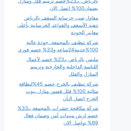
بالرياض..بـ23%خصم ترميم فلل ومنازل
بضمان100% اتصل الان
مقاول صب خرسانة السقف بالرياض
تنفيذ الأسقف والقواعد الخرسانية بأعلى
معايير الجودة
شركة تنظيف بالمجمعة..جودة عالية
100%خدمة24ساعه و33% خصم فوري
مليس بالرياض بـ23% خصم لأعمال
اللياسة الداخلية والخارجية وترميم
المنازل والفلل
شركة تنظيف بالخرج خصم 45%لنظافة
مثالية 100% فلل.قصور.منازل.بيوت
الخرج اتصل الـأن
شركة مكافحة حشرات بالمجمعة بـ33%
خصم لرش مبيدات آمن وضمان فعال
99% تواصل الان