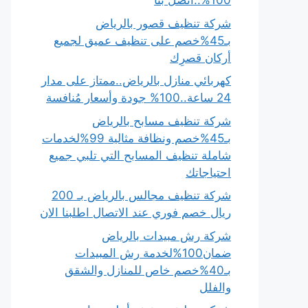
100%..اتصل بنا
شركة تنظيف قصور بالرياض
بـ45%خصم على تنظيف عميق لجميع
أركان قصرِك
كهربائي منازل بالرياض..ممتاز على مدار
24 ساعة..100% جودة وأسعار مُنافسة
شركة تنظيف مسابح بالرياض
بـ45%خصم ونظافة مثالية 99%لخدمات
شاملة تنظيف المسابح التي تلبي جميع
احتياجاتك
شركة تنظيف مجالس بالرياض بـ 200
ريال خصم فوري عند الاتصال اطلبنا الان
شركة رش مبيدات بالرياض
ضمان100%لخدمة رش المبيدات
بـ40%خصم خاص للمنازل والشقق
والفلل