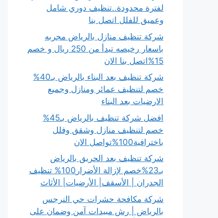
لفترة محدودة..تنظيف دوري شامل
وعميق للفلل اتصل بنا
شركة تنظيف منازل بالرياض مجربه
باسعار رخيصه تبدأ من 250 ريال و خصم
15%اتصل بنا الان
شركة تنظيف بعد البناء بالرياض بـ40%
خصم لتنظيف عمائر ومنازل وجميع
الارضيات بعد البناء
افضل شركة تنظيف بالرياض بـ45%
خصم لتنظيف منازل وشقق وفلل
باخترافية100%تواصل الان
شركة تنظيف بعد الحريق بالرياض
بـ23%خصم لإزالة الأضرار100% تنظيف
الجدران | الأسقف| الأرضيات| الأثاث
شركة مكافحة حشرات حي النرجس
بالرياض | رش مبيدات آمن وضمان على