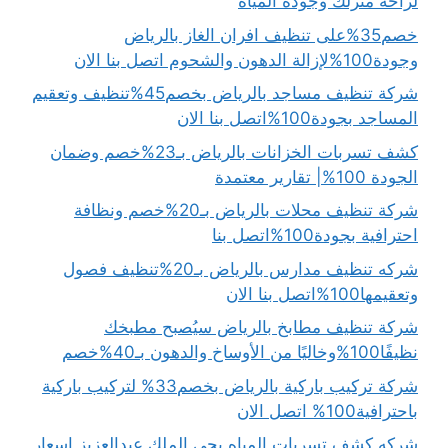
لراحة منزلك وجودة المياه
خصم35%على تنظيف افران الغاز بالرياض
وجودة100%لإزالة الدهون والشحوم اتصل بنا الان
شركة تنظيف مساجد بالرياض بخصم45%تنظيف وتعقيم
المساجد بجودة100%اتصل بنا الان
كشف تسربات الخزانات بالرياض بـ23%خصم وضمان
الجودة 100%| تقارير معتمدة
شركة تنظيف محلات بالرياض بـ20%خصم ونظافة
احترافية بجودة100%اتصل بنا
شركه تنظيف مدارس بالرياض بـ20%تنظيف فصول
وتعقيمها100%اتصل بنا الان
شركة تنظيف مطابخ بالرياض سيُصبح مطبخك
نظيفًا100%وخاليًا من الأوساخ والدهون بـ40%خصم
شركة تركيب باركية بالرياض بخصم33% لتركيب باركية
باحترافية100% اتصل الان
شركه كشف تسربات المياه بحي الملك عبدالعزيز اسعار