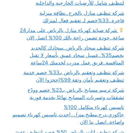
لتنظيف شامل للأرضيات الخارجية والداخلية
شركة تنظيف منازل بالخرج..نظافة منزلية
فاخرة..33%خصم لـ تعقيم فعال لمنزلك
شركة صيانة كهرباء منازل بالرياض على مدار24
ساعة..جودة تضمن راحة بالك 100% اتصل الان
شركة تنظيف سجاد بالرياض..سجادك كالجديد
بخصم35%..غسيل سجاد عميق بأسعار لا تقبل
المنافسة..فريق عمل مدرب لخدمتك 24ساعة
شركة تنظيف وتعقيم بالرياض بـ33% خصم خدمة
تنظيف وتعقيم بأمان وثقة 99%احجزوا الآن
شركة ترميم مسابح بالرياض بـ23% خصم وودّع
تشققات وتسربات المسابح نهائيًا بخدمة فورية
تاسيس كهرباء متكامل 100%
جاكوزي.درج.مطبخ.منزل..احدث تاسيس كهرباء تصميم
وإضاءة..اتصل بنا الان
شركة تنظيف اثاث بالرياض 50% خصم لتنظيف عفش