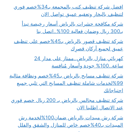
افضل شركة تنظيف كنب بالمجمعة بـ34%خصم فوري
لتنظيف بالبخار وتعقيم عميق تواصل الان
شركة مكافحة حشرات بالرياض أسعار رخيصة تبدأ
بـ300 ريال وضمان فعالية 100%..اتصل بنا
شركة تنظيف قصور بالرياض بـ45%خصم على تنظيف
عميق لجميع أركان قصرِك
كهربائي منازل بالرياض..ممتاز على مدار 24
ساعة..100% جودة وأسعار مُنافسة
شركة تنظيف مسابح بالرياض بـ45%خصم ونظافة مثالية
99%لخدمات شاملة تنظيف المسابح التي تلبي جميع
احتياجاتك
شركة تنظيف مجالس بالرياض بـ 200 ريال خصم فوري
عند الاتصال اطلبنا الان
شركة رش مبيدات بالرياض ضمان100%لخدمة رش
المبيدات بـ40%خصم خاص للمنازل والشقق والفلل