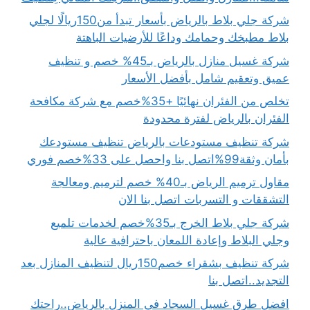
شركة جلي بلاط بالرياض بأسعار تبدأ من150ريالًا لجلي
بلاط مطبخك وحمامك وداعًا للأرضيات الباهتة
شركة غسيل منازل بالرياض بـ45% خصم و تنظيف
عميق وتعقيم شامل بأفضل الأسعار
تخلص من الفئران نهائيًا +35%خصم مع شركة مكافحة
الفئران بالرياض لفترة محدودة
شركة تنظيف مستودعات بالرياض تنظيف مستودعك
بأمان وثقة99%اتصل بنا واحصل على 33%خصم فوري
مقاول ترميم الرياض بـ40% خصم لترميم ومعالجة
التشققات و التسربات اتصل بنا الان
شركة جلي بلاط الخرج بـ35%خصم لخدمات تلميع
وجلي البلاط وإعادة اللمعان باحترافية عالية
شركة تنظيف بشقراء خصم150ريال لتنظيف المنازل بعد
التجديد..اتصل بنا
افضل طرق غسيل السجاد في المنزل بالرياض..راحتك