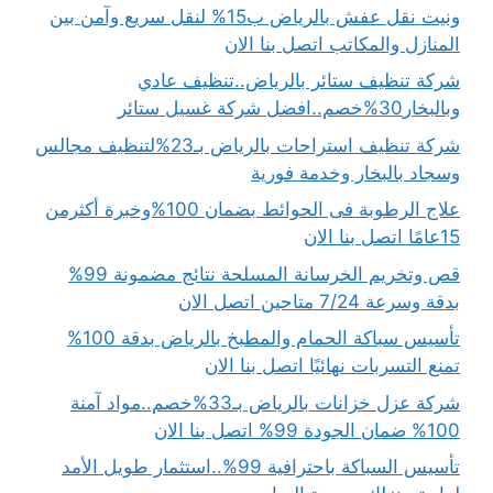
ونيت نقل عفش بالرياض ب15% لنقل سريع وآمن بين
المنازل والمكاتب اتصل بنا الان
شركة تنظيف ستائر بالرياض..تنظيف عادي
وبالبخار30%خصم..افضل شركة غسيل ستائر
شركة تنظيف استراحات بالرياض بـ23%لتنظيف مجالس
وسجاد بالبخار وخدمة فورية
علاج الرطوبة فى الحوائط بضمان 100%وخبرة أكثرمن
15عامًا اتصل بنا الان
قص وتخريم الخرسانة المسلحة نتائج مضمونة 99%
بدقة وسرعة 7/24 متاحين اتصل الان
تأسيس سباكة الحمام والمطبخ بالرياض بدقة 100%
تمنع التسربات نهائيًا اتصل بنا الان
شركة عزل خزانات بالرياض بـ33%خصم..مواد آمنة
100% ضمان الجودة 99% اتصل بنا الان
تأسيس السباكة باحترافية 99%..استثمار طويل الأمد