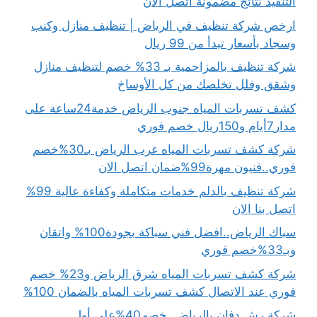
التنفيذ نتائج مضمونة اتصل الان
ارخص شركة تنظيف في الرياض | تنظيف منازل وكنب
وسجاد بأسعار تبدأ من 99 ريال
شركة تنظيف بالمزاحمية بـ 33% خصم لتنظيف منازل
وشقق وفلل تخلصك من كل الأوساخ
كشف تسربات المياه جنوب الرياض خدمة24ساعة على
مدار7أيام و150ريال خصم فوري
شركة كشف تسربات المياه غرب الرياض بـ30%خصم
فوري..فنيون مهرة99%ضمان اتصل الان
شركة تنظيف بالدلم خدمات متكاملة وكفاءة عالية 99%
اتصل بنا الان
سباك الرياض..افضل فني سباكة بجودة100% واتقان
وبـ33%خصم فوري
شركة كشف تسربات المياه شرق الرياض و23% خصم
فوري عند الاتصال كشف تسربات المياه بالضمان 100%
شركة رش دفان بالرياض..خصم40%على أول