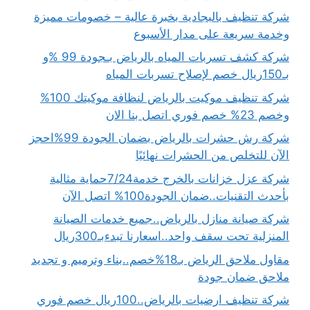
شركة تنظيف بالبجادية بخبرة عالية – خصومات مميزة
وخدمة سريعة على مدار الأسبوع
شركة كشف تسربات المياه بالرياض بـجودة 99 %و
بـ150ريال خصم لإصلاح تسربات المياه
شركة تنظيف موكيت بالرياض لنظافة موكيتك 100%
وخصم 23% خصم فوري اتصل بنا الان
شركة رش حشرات بالرياض بضمان الجودة 99%احجز
الآن للتخلص من الحشرات نهائيًا
شركة عزل خزانات بالخرج خدمة7/24حماية مثالية
بأحدث التقنيات..ضمان الجودة100% اتصل الآن
شركة صيانة منازل بالرياض..جميع خدمات الصيانة
المنزلية تحت سقف واحد..اسعارنا تبدءبـ300ريال
مقاول ملاحق الرياض بـ18%خصم..بناء وترميم و تجديد
ملاحق ضمان جودة
شركة تنظيف ارضيات بالرياض..100ريال خصم فوري