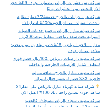
شركة رش حشرات بالرياض بضمان الجودة 99%احجز
الآن للتخلص من الحشرات نهائيًا
شركة عزل خزانات بالخرج خدمة7/24حماية مثالية
بأحدث التقنيات..ضمان الجودة100% اتصل الآن
شركة صيانة منازل بالرياض..جميع خدمات الصيانة
المنزلية تحت سقف واحد..اسعارنا تبدءبـ300ريال
مقاول ملاحق الرياض بـ18%خصم..بناء وترميم و تجديد
ملاحق ضمان جودة
شركة تنظيف ارضيات بالرياض..100ريال خصم فوري
لتنظيف شامل للأرضيات الخارجية والداخلية
شركة تنظيف منازل بالخرج..نظافة منزلية
فاخرة..33%خصم لـ تعقيم فعال لمنزلك
شركة صيانة كهرباء منازل بالرياض على مدار24
ساعة..جودة تضمن راحة بالك 100% اتصل الان
شركة تنظيف سجاد بالرياض..سجادك كالجديد
بخصم35%..غسيل سجاد عميق بأسعار لا تقبل