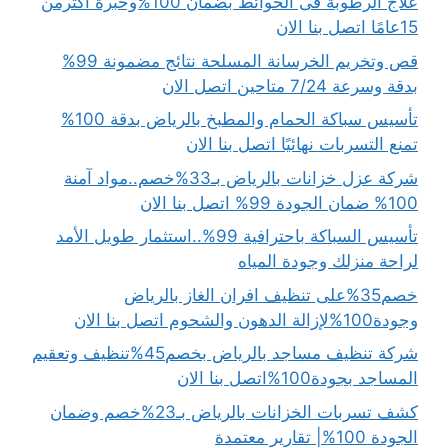
علاج الرطوبة فى الحوائط بضمان 100%وخبرة أكثرمن
15عامًا اتصل بنا الان
قص وتخريم الخرسانة المسلحة نتائج مضمونة 99%
بدقة وسرعة 7/24 متاحين اتصل الان
تأسيس سباكة الحمام والمطبخ بالرياض بدقة 100%
تمنع التسربات نهائيًا اتصل بنا الان
شركة عزل خزانات بالرياض بـ33%خصم..مواد آمنة
100% ضمان الجودة 99% اتصل بنا الان
تأسيس السباكة باحترافية 99%..استثمار طويل الأمد
لراحة منزلك وجودة المياه
خصم35%على تنظيف افران الغاز بالرياض
وجودة100%لإزالة الدهون والشحوم اتصل بنا الان
شركة تنظيف مساجد بالرياض بخصم45%تنظيف وتعقيم
المساجد بجودة100%اتصل بنا الان
كشف تسربات الخزانات بالرياض بـ23%خصم وضمان
الجودة 100%| تقارير معتمدة