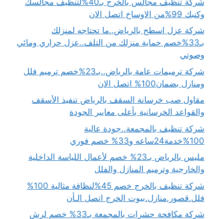
شركة تنظيف مجالس بالخرج بـ40%لتنظيف مجالسك
وكنبك 99%من الاوساخ اتصل الان
شركة عزل اسطح بالرياض..ما تحتاجه لمنزلك
بـ33%خصم حماية منزلك من التلف..عزل حراري ومائي
وصوتي
شركة ترميمات عامة بالرياض..بـ23%خصم ترميم فلل
ومنازل بضمان100% اتصل الان
مقاول صب خرسانة السقف بالرياض تنفيذ الأسقف
والقواعد الخرسانية بأعلى معايير الجودة
شركة تنظيف بالمجمعة..جودة عالية
100%خدمة24ساعه و33% خصم فوري
مليس بالرياض بـ23% خصم لأعمال اللياسة الداخلية
والخارجية وترميم المنازل والفلل
شركة تنظيف بالخرج خصم 45%لنظافة مثالية 100%
فلل.قصور.منازل.بيوت الخرج اتصل الـأن
شركة مكافحة حشرات بالمجمعة بـ33% خصم لرش