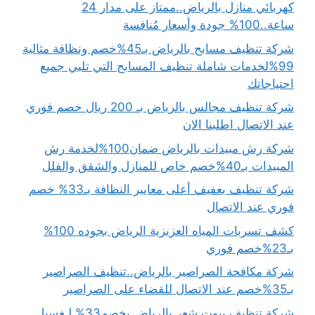
كهربائي منازل بالرياض..ممتاز على مدار 24
ساعة..100% جودة وأسعار مُنافسة
شركة تنظيف مسابح بالرياض بـ45%خصم ونظافة مثالية
99%لخدمات شاملة تنظيف المسابح التي تلبي جميع
احتياجاتك
شركة تنظيف مجالس بالرياض بـ 200 ريال خصم فوري
عند الاتصال اطلبنا الان
شركة رش مبيدات بالرياض ضمان100%لخدمة رش
المبيدات بـ40%خصم خاص للمنازل والشقق والفلل
شركة تنظيف بعفيف أعلى معايير النظافة بـ33% خصم
فوري عند الاتصال
كشف تسربات المياه العزيزية الرياض بجوده 100%
بـ23%خصم فوري
شركة مكافحة الصراصير بالرياض..تنظيف الصراصير
بـ35%خصم عند الاتصال للقضاء على الصراصير
شركة تنظيف بيوت شعر بالرياض بخصم33% لـغسيل