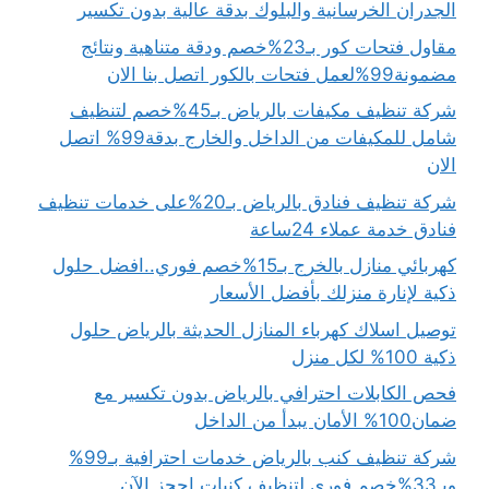
الجدران الخرسانية والبلوك بدقة عالية بدون تكسير
مقاول فتحات كور بـ23%خصم ودقة متناهية ونتائج
مضمونة99%لعمل فتحات بالكور اتصل بنا الان
شركة تنظيف مكيفات بالرياض بـ45%خصم لتنظيف
شامل للمكيفات من الداخل والخارج بدقة99% اتصل
الان
شركة تنظيف فنادق بالرياض بـ20%على خدمات تنظيف
فنادق خدمة عملاء 24ساعة
كهربائي منازل بالخرج بـ15%خصم فوري..افضل حلول
ذكية لإنارة منزلك بأفضل الأسعار
توصيل اسلاك كهرباء المنازل الحديثة بالرياض حلول
ذكية 100% لكل منزل
فحص الكابلات احترافي بالرياض بدون تكسير مع
ضمان100% الأمان يبدأ من الداخل
شركة تنظيف كنب بالرياض خدمات احترافية بـ99%
وبـ33%خصم فوري لتنظيف كنبات احجز الآن