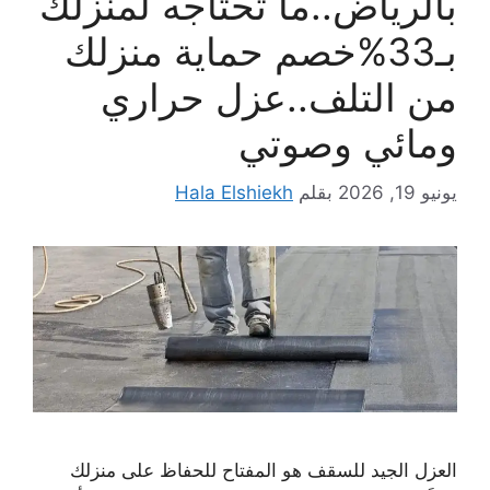
بالرياض..ما تحتاجه لمنزلك
بـ33%خصم حماية منزلك
من التلف..عزل حراري
ومائي وصوتي
يونيو 19, 2026
بقلم
Hala Elshiekh
العزل الجيد للسقف هو المفتاح للحفاظ على منزلك