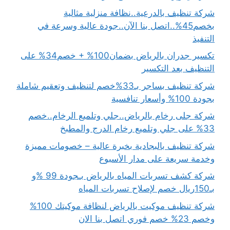
شركة تنظيف بالدرعية..نظافة منزلية مثالية
بخصم45%..اتصل بنا الآن..جودة عالية وسرعة في
التنفيذ
تكسير جدران بالرياض بضمان100% + خصم34% على
التنظيف بعد التكسير
شركة تنظيف بساجر بـ33%خصم لتنظيف وتعقيم شاملة
بجودة 100% وأسعار تنافسية
شركة جلى رخام بالرياض..جلي وتلميع الرخام..خصم
33% على جلي وتلميع رخام الدرج والمطبخ
شركة تنظيف بالبجادية بخبرة عالية – خصومات مميزة
وخدمة سريعة على مدار الأسبوع
شركة كشف تسربات المياه بالرياض بـجودة 99 %و
بـ150ريال خصم لإصلاح تسربات المياه
شركة تنظيف موكيت بالرياض لنظافة موكيتك 100%
وخصم 23% خصم فوري اتصل بنا الان