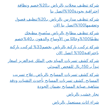
شركة تنظيف محلات بالرياض بـ20%خصم ونظافة
احترافية بجودة100%اتصل بنا
شركه تنظيف مدارس بالرياض بـ20%تنظيف فصول
وتعقيمها100%اتصل بنا الان
شركة تنظيف مطابخ بالرياض سيُصبح مطبخك
نظيفًا100%وخاليًا من الأوساخ والدهون بـ40%خصم
شركة تركيب باركية بالرياض بخصم33% لتركيب باركية
باحترافية100% اتصل الان
شركه كشف تسربات المياه بحي الملك عبدالعزيز اسعار
تبدأ بـ 150ريال للفحص المبدئي
شركة كشف تسربات المسابح بالرياض..علاج تسريب
المسابح..كشف تسربات المسابح بأحدث التقنيات ودقة
متناهية..صيانة المسابح بضمان الجودة
نجار خشب بالرياض
شراء اثاث مستعمل بالرياض