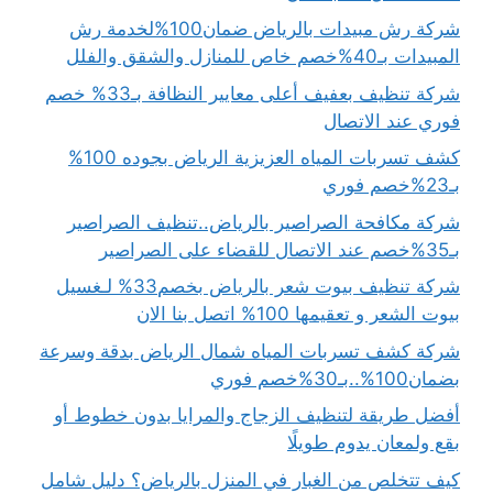
شركة رش مبيدات بالرياض ضمان100%لخدمة رش
المبيدات بـ40%خصم خاص للمنازل والشقق والفلل
شركة تنظيف بعفيف أعلى معايير النظافة بـ33% خصم
فوري عند الاتصال
كشف تسربات المياه العزيزية الرياض بجوده 100%
بـ23%خصم فوري
شركة مكافحة الصراصير بالرياض..تنظيف الصراصير
بـ35%خصم عند الاتصال للقضاء على الصراصير
شركة تنظيف بيوت شعر بالرياض بخصم33% لـغسيل
بيوت الشعر و تعقيمها 100% اتصل بنا الان
شركة كشف تسربات المياه شمال الرياض بدقة وسرعة
بضمان100%..بـ30%خصم فوري
أفضل طريقة لتنظيف الزجاج والمرايا بدون خطوط أو
بقع ولمعان يدوم طويلًا
كيف تتخلص من الغبار في المنزل بالرياض؟ دليل شامل