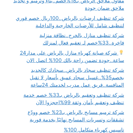
مقاول ملاحق الرياض بـ18%خصم..بناء وترميم و تجديد
ملاحق ضمان جودة
شركة تنظيف ارضيات بالرياض..100ريال خصم فوري
لتنظيف شامل للأرضيات الخارجية والداخلية
شركة تنظيف منازل بالخرج..نظافة منزلية
فاخرة..33%خصم لـ تعقيم فعال لمنزلك
شركة صيانة كهرباء منازل بالرياض على مدار24
ساعة..جودة تضمن راحة بالك 100% اتصل الان
شركة تنظيف سجاد بالرياض..سجادك كالجديد
بخصم35%..غسيل سجاد عميق بأسعار لا تقبل
المنافسة..فريق عمل مدرب لخدمتك 24ساعة
شركة تنظيف وتعقيم بالرياض بـ33% خصم خدمة
تنظيف وتعقيم بأمان وثقة 99%احجزوا الآن
شركة ترميم مسابح بالرياض بـ23% خصم وودّع
تشققات وتسربات المسابح نهائيًا بخدمة فورية
تاسيس كهرباء متكامل 100%