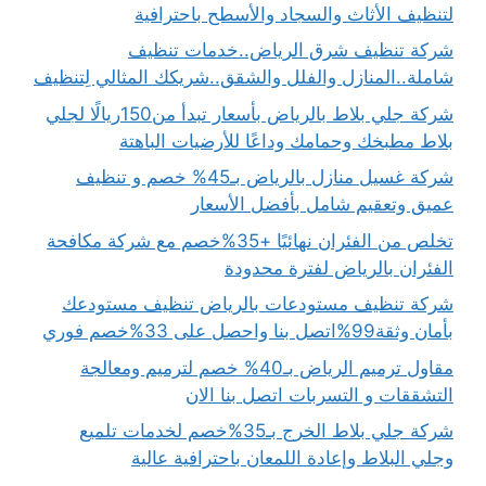
لتنظيف الأثاث والسجاد والأسطح باحترافية
شركة تنظيف شرق الرياض..خدمات تنظيف
شاملة..المنازل والفلل والشقق..شريكك المثالي لِتنظيف
شركة جلي بلاط بالرياض بأسعار تبدأ من150ريالًا لجلي
بلاط مطبخك وحمامك وداعًا للأرضيات الباهتة
شركة غسيل منازل بالرياض بـ45% خصم و تنظيف
عميق وتعقيم شامل بأفضل الأسعار
تخلص من الفئران نهائيًا +35%خصم مع شركة مكافحة
الفئران بالرياض لفترة محدودة
شركة تنظيف مستودعات بالرياض تنظيف مستودعك
بأمان وثقة99%اتصل بنا واحصل على 33%خصم فوري
مقاول ترميم الرياض بـ40% خصم لترميم ومعالجة
التشققات و التسربات اتصل بنا الان
شركة جلي بلاط الخرج بـ35%خصم لخدمات تلميع
وجلي البلاط وإعادة اللمعان باحترافية عالية