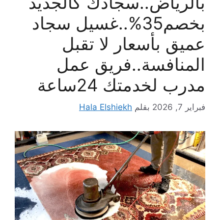
بالرياض..سجادك كالجديد
بخصم35%..غسيل سجاد
عميق بأسعار لا تقبل
المنافسة..فريق عمل
مدرب لخدمتك 24ساعة
فبراير 7, 2026
بقلم
Hala Elshiekh