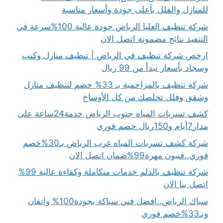
للمنازل والفلل بأعلى جودة وأسعار مناسبة
شركة تنظيف العليا الرياض جودة عالية 100%سرعة في
التنفيذ نتائج مضمونة اتصل الان
ارخص شركة تنظيف في الرياض | تنظيف منازل وكنب
وسجاد بأسعار تبدأ من 99 ريال
شركة تنظيف بالمزاحمية بـ 33% خصم لتنظيف منازل
وشقق وفلل تخلصك من كل الأوساخ
كشف تسربات المياه جنوب الرياض خدمة24ساعة على
مدار7أيام و150ريال خصم فوري
شركة كشف تسربات المياه غرب الرياض بـ30%خصم
فوري..فنيون مهرة99%ضمان اتصل الان
شركة تنظيف بالدلم خدمات متكاملة وكفاءة عالية 99%
اتصل بنا الان
سباك الرياض..افضل فني سباكة بجودة100% واتقان
وبـ33%خصم فوري