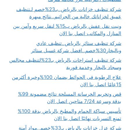
شركة تنظيف خزانات بالرياض..بـ23%خصم لـتنظيف
عميق لخزاناتك خالية من الجراثيم..نتائج مبهرة
ونيت نقل عفش بالرياض ب15% لنقل سريع وآمن بين
المنازل والمكاتب اتصل بنا الان
شركة تنظيف ستائر بالرياض..تنظيف عادي
وبالبخار30%خصم..افضل شركة غسيل ستائر
شركة تنظيف استراحات بالرياض بـ23%لتنظيف مجالس
وسجاد بالبخار وخدمة فورية
علاج الرطوبة فى الحوائط بضمان 100%وخبرة أكثرمن
15عامًا اتصل بنا الان
قص وتخريم الخرسانة المسلحة نتائج مضمونة 99%
بدقة وسرعة 7/24 متاحين اتصل الان
تأسيس سباكة الحمام والمطبخ بالرياض بدقة 100%
تمنع التسربات نهائيًا اتصل بنا الان
شركة عزل خزانات بالرياض بـ33%خصم..مواد آمنة