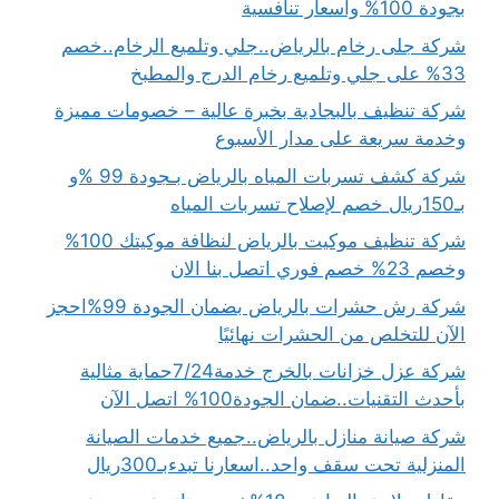
بجودة 100% وأسعار تنافسية
شركة جلى رخام بالرياض..جلي وتلميع الرخام..خصم
33% على جلي وتلميع رخام الدرج والمطبخ
شركة تنظيف بالبجادية بخبرة عالية – خصومات مميزة
وخدمة سريعة على مدار الأسبوع
شركة كشف تسربات المياه بالرياض بـجودة 99 %و
بـ150ريال خصم لإصلاح تسربات المياه
شركة تنظيف موكيت بالرياض لنظافة موكيتك 100%
وخصم 23% خصم فوري اتصل بنا الان
شركة رش حشرات بالرياض بضمان الجودة 99%احجز
الآن للتخلص من الحشرات نهائيًا
شركة عزل خزانات بالخرج خدمة7/24حماية مثالية
بأحدث التقنيات..ضمان الجودة100% اتصل الآن
شركة صيانة منازل بالرياض..جميع خدمات الصيانة
المنزلية تحت سقف واحد..اسعارنا تبدءبـ300ريال