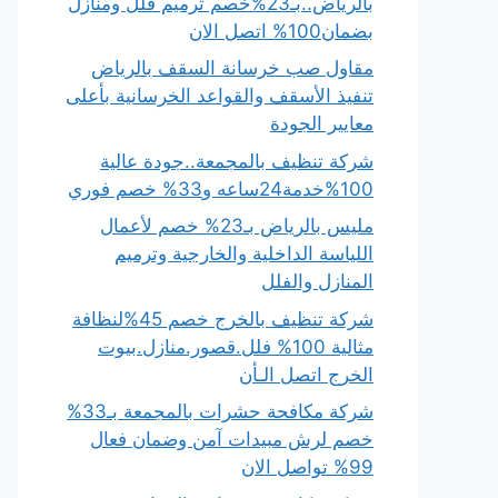
بالرياض..بـ23%خصم ترميم فلل ومنازل
بضمان100% اتصل الان
مقاول صب خرسانة السقف بالرياض
تنفيذ الأسقف والقواعد الخرسانية بأعلى
معايير الجودة
شركة تنظيف بالمجمعة..جودة عالية
100%خدمة24ساعه و33% خصم فوري
مليس بالرياض بـ23% خصم لأعمال
اللياسة الداخلية والخارجية وترميم
المنازل والفلل
شركة تنظيف بالخرج خصم 45%لنظافة
مثالية 100% فلل.قصور.منازل.بيوت
الخرج اتصل الـأن
شركة مكافحة حشرات بالمجمعة بـ33%
خصم لرش مبيدات آمن وضمان فعال
99% تواصل الان