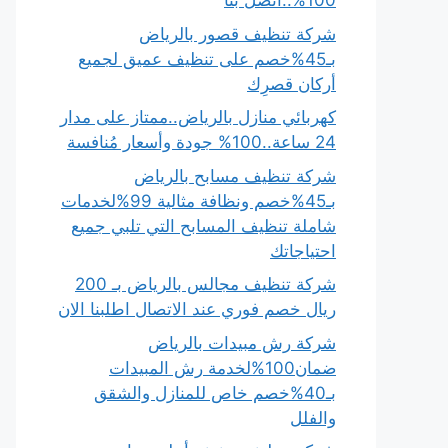
100%..اتصل بنا
شركة تنظيف قصور بالرياض
بـ45%خصم على تنظيف عميق لجميع
أركان قصرِك
كهربائي منازل بالرياض..ممتاز على مدار
24 ساعة..100% جودة وأسعار مُنافسة
شركة تنظيف مسابح بالرياض
بـ45%خصم ونظافة مثالية 99%لخدمات
شاملة تنظيف المسابح التي تلبي جميع
احتياجاتك
شركة تنظيف مجالس بالرياض بـ 200
ريال خصم فوري عند الاتصال اطلبنا الان
شركة رش مبيدات بالرياض
ضمان100%لخدمة رش المبيدات
بـ40%خصم خاص للمنازل والشقق
والفلل