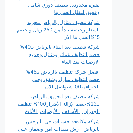
لفترة محدودة..تنظيف دوري شامل
وعميق للفلل اتصل بنا
شركة تنظيف منازل بالرياض مجربه
باسعار رخيصه تبدأ من 250 ريال و خصم
15%اتصل بنا الان
شركة تنظيف بعد البناء بالرياض بـ40%
خصم لتنظيف عمائر ومنازل وجميع
الارضيات بعد البناء
افضل شركة تنظيف بالرياض بـ45%
خصم لتنظيف منازل وشقق وفلل
باخترافية100%تواصل الان
شركة تنظيف بعد الحريق بالرياض
بـ23%خصم لإزالة الأضرار100% تنظيف
الجدران | الأسقف| الأرضيات| الأثاث
شركة مكافحة حشرات حي النرجس
بالرياض | رش مبيدات آمن وضمان على