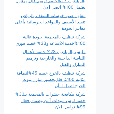
بالرياض..بـ23%خصم ترميم فلل ومنازل
بضمان100% اتصل الان
مقاول صب خرسانة السقف بالرياض
تنفيذ الأسقف والقواعد الخرسانية بأعلى
معايير الجودة
شركة تنظيف بالمجمعة..جودة عالية
100%خدمة24ساعه و33% خصم فوري
مليس بالرياض بـ23% خصم لأعمال
اللياسة الداخلية والخارجية وترميم
المنازل والفلل
شركة تنظيف بالخرج خصم 45%لنظافة
مثالية 100% فلل.قصور.منازل.بيوت
الخرج اتصل الـأن
شركة مكافحة حشرات بالمجمعة بـ33%
خصم لرش مبيدات آمن وضمان فعال
99% تواصل الان