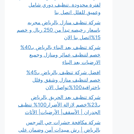
لفترة محدودة..تنظيف دوري شامل
وعميق للفلل اتصل بنا
شركة تنظيف منازل بالرياض مجربه
باسعار رخيصه تبدأ من 250 ريال و خصم
15%اتصل بنا الان
شركة تنظيف بعد البناء بالرياض بـ40%
خصم لتنظيف عمائر ومنازل وجميع
الارضيات بعد البناء
افضل شركة تنظيف بالرياض بـ45%
خصم لتنظيف منازل وشقق وفلل
باخترافية100%تواصل الان
شركة تنظيف بعد الحريق بالرياض
بـ23%خصم لإزالة الأضرار100% تنظيف
الجدران | الأسقف| الأرضيات| الأثاث
شركة مكافحة حشرات حي النرجس
بالرياض | رش مبيدات آمن وضمان على