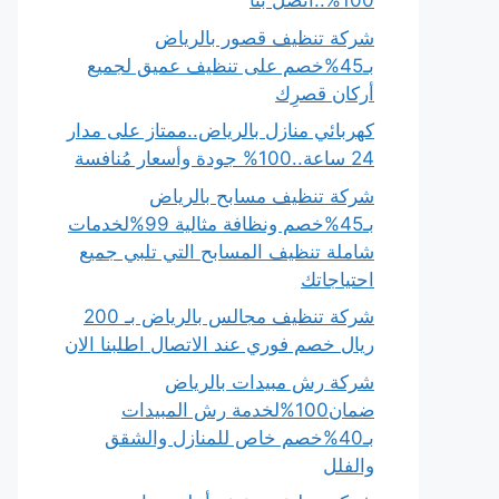
100%..اتصل بنا
شركة تنظيف قصور بالرياض
بـ45%خصم على تنظيف عميق لجميع
أركان قصرِك
كهربائي منازل بالرياض..ممتاز على مدار
24 ساعة..100% جودة وأسعار مُنافسة
شركة تنظيف مسابح بالرياض
بـ45%خصم ونظافة مثالية 99%لخدمات
شاملة تنظيف المسابح التي تلبي جميع
احتياجاتك
شركة تنظيف مجالس بالرياض بـ 200
ريال خصم فوري عند الاتصال اطلبنا الان
شركة رش مبيدات بالرياض
ضمان100%لخدمة رش المبيدات
بـ40%خصم خاص للمنازل والشقق
والفلل