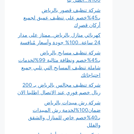
100%..اتصل بنا
شركة تنظيف قصور بالرياض
بـ45%خصم على تنظيف عميق لجميع
أركان قصرِك
كهربائي منازل بالرياض..ممتاز على مدار
24 ساعة..100% جودة وأسعار مُنافسة
شركة تنظيف مسابح بالرياض
بـ45%خصم ونظافة مثالية 99%لخدمات
شاملة تنظيف المسابح التي تلبي جميع
احتياجاتك
شركة تنظيف مجالس بالرياض بـ 200
ريال خصم فوري عند الاتصال اطلبنا الان
شركة رش مبيدات بالرياض
ضمان100%لخدمة رش المبيدات
بـ40%خصم خاص للمنازل والشقق
والفلل