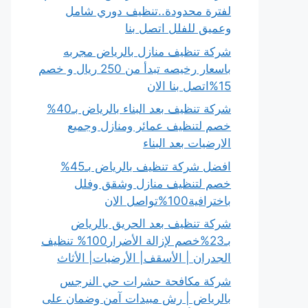
لفترة محدودة..تنظيف دوري شامل
وعميق للفلل اتصل بنا
شركة تنظيف منازل بالرياض مجربه
باسعار رخيصه تبدأ من 250 ريال و خصم
15%اتصل بنا الان
شركة تنظيف بعد البناء بالرياض بـ40%
خصم لتنظيف عمائر ومنازل وجميع
الارضيات بعد البناء
افضل شركة تنظيف بالرياض بـ45%
خصم لتنظيف منازل وشقق وفلل
باخترافية100%تواصل الان
شركة تنظيف بعد الحريق بالرياض
بـ23%خصم لإزالة الأضرار100% تنظيف
الجدران | الأسقف| الأرضيات| الأثاث
شركة مكافحة حشرات حي النرجس
بالرياض | رش مبيدات آمن وضمان على