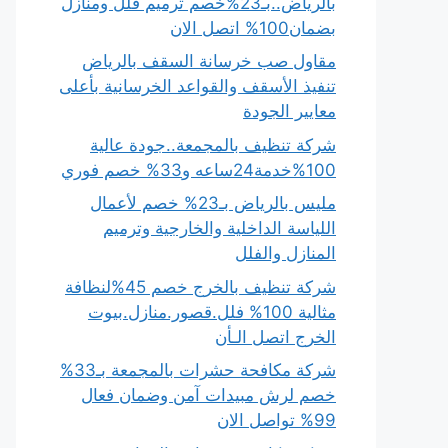
بالرياض..بـ23%خصم ترميم فلل ومنازل
بضمان100% اتصل الان
مقاول صب خرسانة السقف بالرياض
تنفيذ الأسقف والقواعد الخرسانية بأعلى
معايير الجودة
شركة تنظيف بالمجمعة..جودة عالية
100%خدمة24ساعه و33% خصم فوري
مليس بالرياض بـ23% خصم لأعمال
اللياسة الداخلية والخارجية وترميم
المنازل والفلل
شركة تنظيف بالخرج خصم 45%لنظافة
مثالية 100% فلل.قصور.منازل.بيوت
الخرج اتصل الـأن
شركة مكافحة حشرات بالمجمعة بـ33%
خصم لرش مبيدات آمن وضمان فعال
99% تواصل الان