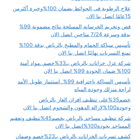
علاج الرطوبة فى الحوائط بضمان 100%وخبرة أكثرمن
15عامًا اتصل بنا الان
قص وتخريم الخرسانة المسلحة نتائج مضمونة 99%
بدقة وسرعة 7/24 متاحين اتصل الان
تأسيس سباكة الحمام والمطبخ بالرياض بدقة 100%
تمنع التسربات نهائيًا اتصل بنا الان
شركة عزل خزانات بالرياض بـ33%خصم..مواد آمنة
100% ضمان الجودة 99% اتصل بنا الان
تأسيس السباكة باحترافية 99%..استثمار طويل الأمد
لراحة منزلك وجودة المياه
خصم35%على تنظيف افران الغاز بالرياض
وجودة100%لإزالة الدهون والشحوم اتصل بنا الان
شركة تنظيف مساجد بالرياض بخصم45%تنظيف وتعقيم
المساجد بجودة100%اتصل بنا الان
كشف تسربات الخزانات بالرياض بـ23%خصم وضمان