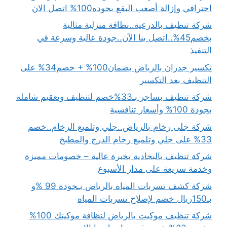
احترافي وإزالة أصعب البقع بجوده100% اتصل الان
شركة تنظيف بالدرعية..نظافة منزلية مثالية
بخصم45%..اتصل بنا الآن..جودة عالية وسرعة في
التنفيذ
تكسير جدران بالرياض بضمان100% + خصم34% على
التنظيف بعد التكسير
شركة تنظيف بساجر بـ33%خصم لتنظيف وتعقيم شاملة
بجودة 100% وأسعار تنافسية
شركة جلى رخام بالرياض..جلي وتلميع الرخام..خصم
33% على جلي وتلميع رخام الدرج والمطبخ
شركة تنظيف بالبجادية بخبرة عالية – خصومات مميزة
وخدمة سريعة على مدار الأسبوع
شركة كشف تسربات المياه بالرياض بـجودة 99 %و
بـ150ريال خصم لإصلاح تسربات المياه
شركة تنظيف موكيت بالرياض لنظافة موكيتك 100%