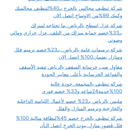
شركة تنظيف مجالس بالخرج بـ40%لتنظيف مجالسك
وكنبك 99%من الاوساخ اتصل الان
شركة عزل اسطح بالرياض..ما تحتاجه لمنزلك
بـ33%خصم حماية منزلك من التلف..عزل حراري ومائي
وصوتي
شركة ترميمات عامة بالرياض..بـ23%خصم ترميم فلل
ومنازل بضمان100% اتصل الان
مقاول صب خرسانة السقف بالرياض تنفيذ الأسقف
والقواعد الخرسانية بأعلى معايير الجودة
شركة تنظيف بالمجمعة..جودة عالية
100%خدمة24ساعه و33% خصم فوري
مليس بالرياض بـ23% خصم لأعمال اللياسة الداخلية
والخارجية وترميم المنازل والفلل
شركة تنظيف بالخرج خصم 45%لنظافة مثالية 100%
فلل.قصور.منازل.بيوت الخرج اتصل الـأن