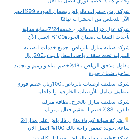
وخصم 23% خصم فوري اتصل بنا الان
شركة رش حشرات بالرياض بضمان الجودة 99%احجز
الآن للتخلص من الحشرات نهائيًا
شركة عزل خزانات بالخرج خدمة7/24حماية مثالية
بأحدث التقنيات..ضمان الجودة100% اتصل الآن
شركة صيانة منازل بالرياض..جميع خدمات الصيانة
المنزلية تحت سقف واحد..اسعارنا تبدءبـ300ريال
مقاول ملاحق الرياض بـ18%خصم..بناء وترميم و تجديد
ملاحق ضمان جودة
شركة تنظيف ارضيات بالرياض..100ريال خصم فوري
لتنظيف شامل للأرضيات الخارجية والداخلية
شركة تنظيف منازل بالخرج..نظافة منزلية
فاخرة..33%خصم لـ تعقيم فعال لمنزلك
شركة صيانة كهرباء منازل بالرياض على مدار24
ساعة..جودة تضمن راحة بالك 100% اتصل الان
شركة تنظيف سجاد بالرياض..سجادك كالجديد