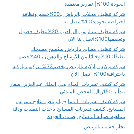
الجودة 100%| تقارير معتمدة
شركة تنظيف محلات بالرياض بـ20%خصم ونظافة
احترافية بجودة100%اتصل بنا
شركه تنظيف مدارس بالرياض بـ20%تنظيف فصول
وتعقيمها100%اتصل بنا الان
شركة تنظيف مطابخ بالرياض سيُصبح مطبخك
نظيفًا100%وخاليًا من الأوساخ والدهون بـ40%خصم
شركة تركيب باركية بالرياض بخصم33% لتركيب باركية
باحترافية100% اتصل الان
شركه كشف تسربات المياه بحي الملك عبدالعزيز اسعار
تبدأ بـ 150ريال للفحص المبدئي
شركة كشف تسربات المسابح بالرياض..علاج تسريب
المسابح..كشف تسربات المسابح بأحدث التقنيات ودقة
متناهية..صيانة المسابح بضمان الجودة
نجار خشب بالرياض