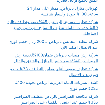
عميق لجميع أركان قصرِك
كهربائي منازل بالرياض..ممتاز على مدار 24
ساعة..100% جودة وأسعار مُنافسة
شركة تنظيف مسابح بالرياض بـ45%خصم ونظافة مثالية
99%لخدمات شاملة تنظيف المسابح التي تلبي جميع
احتياجاتك
شركة تنظيف مجالس بالرياض بـ 200 ريال خصم فوري
عند الاتصال اطلبنا الان
شركة رش مبيدات بالرياض ضمان100%لخدمة رش
المبيدات بـ40%خصم خاص للمنازل والشقق والفلل
شركة تنظيف بعفيف أعلى معايير النظافة بـ33% خصم
فوري عند الاتصال
كشف تسربات المياه العزيزية الرياض بجوده 100%
بـ23%خصم فوري
شركة مكافحة الصراصير بالرياض..تنظيف الصراصير
بـ35%خصم عند الاتصال للقضاء على الصراصير