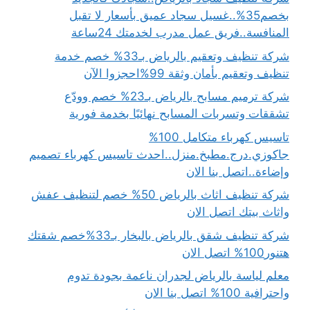
بخصم35%..غسيل سجاد عميق بأسعار لا تقبل
المنافسة..فريق عمل مدرب لخدمتك 24ساعة
شركة تنظيف وتعقيم بالرياض بـ33% خصم خدمة
تنظيف وتعقيم بأمان وثقة 99%احجزوا الآن
شركة ترميم مسابح بالرياض بـ23% خصم وودّع
تشققات وتسربات المسابح نهائيًا بخدمة فورية
تاسيس كهرباء متكامل 100%
جاكوزي.درج.مطبخ.منزل..احدث تاسيس كهرباء تصميم
وإضاءة..اتصل بنا الان
شركة تنظيف اثاث بالرياض 50% خصم لتنظيف عفش
واثاث بيتك اتصل الان
شركة تنظيف شقق بالرياض بالبخار بـ33%خصم شقتك
هتنور100% اتصل الان
معلم لياسة بالرياض لجدران ناعمة بجودة تدوم
واحترافية 100% اتصل بنا الان