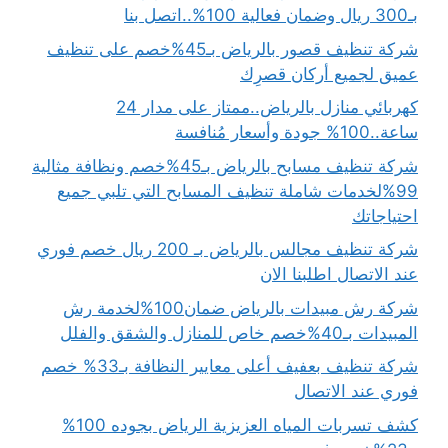
بـ300 ريال وضمان فعالية 100%..اتصل بنا
شركة تنظيف قصور بالرياض بـ45%خصم على تنظيف
عميق لجميع أركان قصرِك
كهربائي منازل بالرياض..ممتاز على مدار 24
ساعة..100% جودة وأسعار مُنافسة
شركة تنظيف مسابح بالرياض بـ45%خصم ونظافة مثالية
99%لخدمات شاملة تنظيف المسابح التي تلبي جميع
احتياجاتك
شركة تنظيف مجالس بالرياض بـ 200 ريال خصم فوري
عند الاتصال اطلبنا الان
شركة رش مبيدات بالرياض ضمان100%لخدمة رش
المبيدات بـ40%خصم خاص للمنازل والشقق والفلل
شركة تنظيف بعفيف أعلى معايير النظافة بـ33% خصم
فوري عند الاتصال
كشف تسربات المياه العزيزية الرياض بجوده 100%