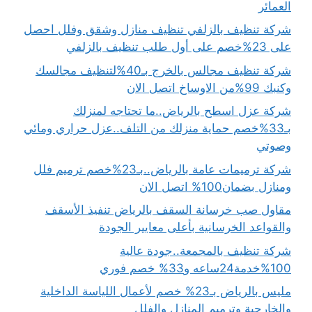
العمائر
شركة تنظيف بالزلفي تنظيف منازل وشقق وفلل احصل
على 23%خصم على أول طلب تنظيف بالزلفي
شركة تنظيف مجالس بالخرج بـ40%لتنظيف مجالسك
وكنبك 99%من الاوساخ اتصل الان
شركة عزل اسطح بالرياض..ما تحتاجه لمنزلك
بـ33%خصم حماية منزلك من التلف..عزل حراري ومائي
وصوتي
شركة ترميمات عامة بالرياض..بـ23%خصم ترميم فلل
ومنازل بضمان100% اتصل الان
مقاول صب خرسانة السقف بالرياض تنفيذ الأسقف
والقواعد الخرسانية بأعلى معايير الجودة
شركة تنظيف بالمجمعة..جودة عالية
100%خدمة24ساعه و33% خصم فوري
مليس بالرياض بـ23% خصم لأعمال اللياسة الداخلية
والخارجية وترميم المنازل والفلل