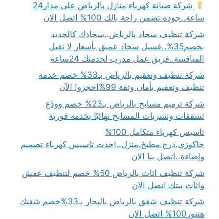
شركة صيانة كهرباء منازل بالرياض على مدار24
ساعة..جودة تضمن راحة بالك 100% اتصل الان
شركة تنظيف سجاد بالرياض..سجادك كالجديد
بخصم35%..غسيل سجاد عميق بأسعار لا تقبل
المنافسة..فريق عمل مدرب لخدمتك 24ساعة
شركة تنظيف وتعقيم بالرياض بـ33% خصم خدمة
تنظيف وتعقيم بأمان وثقة 99%احجزوا الآن
شركة ترميم مسابح بالرياض بـ23% خصم وودّع
تشققات وتسربات المسابح نهائيًا بخدمة فورية
تاسيس كهرباء متكامل 100%
جاكوزي.درج.مطبخ.منزل..احدث تاسيس كهرباء تصميم
وإضاءة..اتصل بنا الان
شركة تنظيف اثاث بالرياض 50% خصم لتنظيف عفش
واثاث بيتك اتصل الان
شركة تنظيف شقق بالرياض بالبخار بـ33%خصم شقتك
هتنور100% اتصل الان