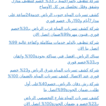
شركة تنظيف بالمزاحمية بـ 33% خصم لتنظيف منازل
وشقق وفلل تخلصك من كل الأوساخ
كشف تسربات المياه جنوب الرياض خدمة24ساعة على
مدار7أيام و150ريال خصم فوري
شركة كشف تسربات المياه غرب الرياض بـ30%خصم
فوري..فنيون مهرة99%ضمان اتصل الان
شركة تنظيف بالدلم خدمات متكاملة وكفاءة عالية 99%
اتصل بنا الان
سباك الرياض..افضل فني سباكة بجودة100% واتقان
وبـ33%خصم فوري
شركة كشف تسربات المياه شرق الرياض و23% خصم
فوري عند الاتصال كشف تسربات المياه بالضمان 100%
شركة رش دفان بالرياض..خصم40%على أول
طلب..ضمان الجودة99%اتصل بنا
كشف تسربات المياه شارع التخصصي الرياض
بـ23%خصم و بضمان الجودة100% اتصل الان