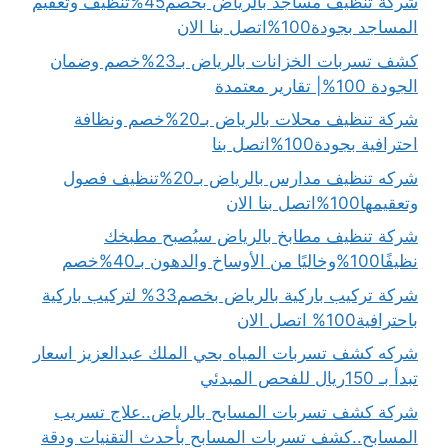
شركة تنظيف مساجد بالرياض بخصم45%تنظيف وتعقيم
المساجد بجودة100%اتصل بنا الان
كشف تسربات الخزانات بالرياض بـ23%خصم وضمان
الجودة 100%| تقارير معتمدة
شركة تنظيف محلات بالرياض بـ20%خصم ونظافة
احترافية بجودة100%اتصل بنا
شركه تنظيف مدارس بالرياض بـ20%تنظيف فصول
وتعقيمها100%اتصل بنا الان
شركة تنظيف مطابخ بالرياض سيُصبح مطبخك
نظيفًا100%وخاليًا من الأوساخ والدهون بـ40%خصم
شركة تركيب باركية بالرياض بخصم33% لتركيب باركية
باحترافية100% اتصل الان
شركه كشف تسربات المياه بحي الملك عبدالعزيز اسعار
تبدأ بـ 150ريال للفحص المبدئي
شركة كشف تسربات المسابح بالرياض..علاج تسريب
المسابح..كشف تسربات المسابح بأحدث التقنيات ودقة