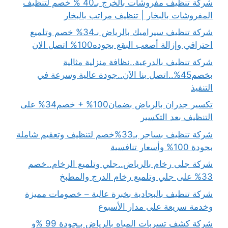
شركة تنظيف مفروشات بالخرج بـ40 % خصم لتنظيف
المفروشات بالبخار | تنظيف مراتب بالبخار
شركة تنظيف سيراميك بالرياض بـ34% خصم وتلميع
احترافي وإزالة أصعب البقع بجوده100% اتصل الان
شركة تنظيف بالدرعية..نظافة منزلية مثالية
بخصم45%..اتصل بنا الآن..جودة عالية وسرعة في
التنفيذ
تكسير جدران بالرياض بضمان100% + خصم34% على
التنظيف بعد التكسير
شركة تنظيف بساجر بـ33%خصم لتنظيف وتعقيم شاملة
بجودة 100% وأسعار تنافسية
شركة جلى رخام بالرياض..جلي وتلميع الرخام..خصم
33% على جلي وتلميع رخام الدرج والمطبخ
شركة تنظيف بالبجادية بخبرة عالية – خصومات مميزة
وخدمة سريعة على مدار الأسبوع
شركة كشف تسربات المياه بالرياض بـجودة 99 %و