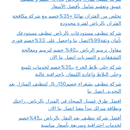
عميق وتعقيم شامل بأفضل الأسعار
تخلص من الفئران نهائيًا +35%خصم مع شركة مكافحة
الفئران بالرياض لفترة محدودة
شركة تنظيف مستودعات بالرياض تنظيف مستودعك
بأمان وثقة99%اتصل بنا واحصل على 33%خصم فوري
مقاول ترميم الرياض بـ40% خصم لترميم ومعالجة
التشققات و التسربات اتصل بنا الان
شركة جلي بلاط الخرج بـ35%خصم لخدمات تلميع
وجلي البلاط وإعادة اللمعان باحترافية عالية
شركة تنظيف بشقراء خصم150ريال لتنظيف المنازل بعد
التجديد..اتصل بنا
افضل طرق غسيل السجاد في المنزل بالرياض..راحتك
ونظافة منزلك تبدأ معنا اتصل بنا الان
أفضل شركة تنظيف بعد النقل بالرياض بـ45%خصم
لخدمات احترافية وسريعة بأسعار مناسبة