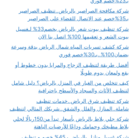
بـ23%خصم فوري
شركة مكافحة الصراصير بالرياض..تنظيف الصراصير
بـ35%خصم عند الاتصال للقضاء على الصراصير
شركة تنظيف بيوت شعر بالرياض بخصم33% لـغسيل
بيوت الشعر و تعقيمها 100% اتصل بنا الان
شركة كشف تسربات المياه شمال الرياض بدقة وسرعة
بضمان100%..بـ30%خصم فوري
أفضل طريقة لتنظيف الزجاج والمرايا بدون خطوط أو
بقع ولمعان يدوم طويلًا
كيف تتخلص من الغبار في المنزل بالرياض؟ دليل شامل
لتنظيف الأثاث والسجاد والأسطح باحترافية
شركة تنظيف شرق الرياض..خدمات تنظيف
شاملة..المنازل والفلل والشقق..شريكك المثالي لِتنظيف
شركة جلي بلاط بالرياض بأسعار تبدأ من150ريالًا لجلي
بلاط مطبخك وحمامك وداعًا للأرضيات الباهتة
شركة غسيل منازل بالرياض بـ45% خصم و تنظيف