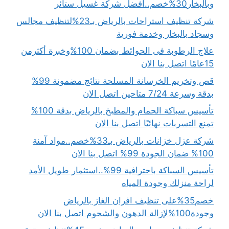
وبالبخار30%خصم..افضل شركة غسيل ستائر
شركة تنظيف استراحات بالرياض بـ23%لتنظيف مجالس
وسجاد بالبخار وخدمة فورية
علاج الرطوبة فى الحوائط بضمان 100%وخبرة أكثرمن
15عامًا اتصل بنا الان
قص وتخريم الخرسانة المسلحة نتائج مضمونة 99%
بدقة وسرعة 7/24 متاحين اتصل الان
تأسيس سباكة الحمام والمطبخ بالرياض بدقة 100%
تمنع التسربات نهائيًا اتصل بنا الان
شركة عزل خزانات بالرياض بـ33%خصم..مواد آمنة
100% ضمان الجودة 99% اتصل بنا الان
تأسيس السباكة باحترافية 99%..استثمار طويل الأمد
لراحة منزلك وجودة المياه
خصم35%على تنظيف افران الغاز بالرياض
وجودة100%لإزالة الدهون والشحوم اتصل بنا الان