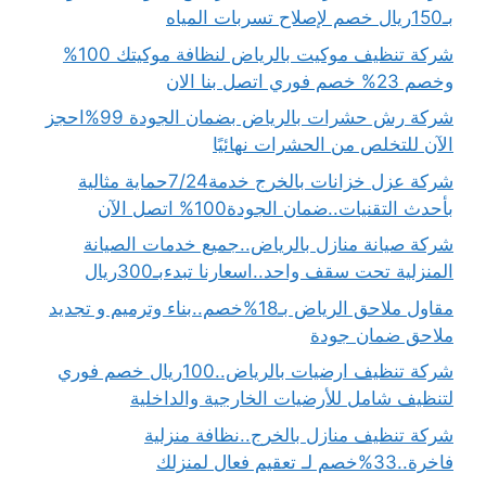
بـ150ريال خصم لإصلاح تسربات المياه
شركة تنظيف موكيت بالرياض لنظافة موكيتك 100%
وخصم 23% خصم فوري اتصل بنا الان
شركة رش حشرات بالرياض بضمان الجودة 99%احجز
الآن للتخلص من الحشرات نهائيًا
شركة عزل خزانات بالخرج خدمة7/24حماية مثالية
بأحدث التقنيات..ضمان الجودة100% اتصل الآن
شركة صيانة منازل بالرياض..جميع خدمات الصيانة
المنزلية تحت سقف واحد..اسعارنا تبدءبـ300ريال
مقاول ملاحق الرياض بـ18%خصم..بناء وترميم و تجديد
ملاحق ضمان جودة
شركة تنظيف ارضيات بالرياض..100ريال خصم فوري
لتنظيف شامل للأرضيات الخارجية والداخلية
شركة تنظيف منازل بالخرج..نظافة منزلية
فاخرة..33%خصم لـ تعقيم فعال لمنزلك