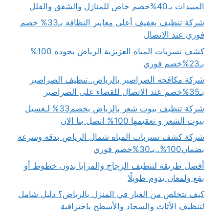
المبيدات بـ40%خصم خاص للمنازل والشقق والفلل
شركة تنظيف بعفيف أعلى معايير النظافة بـ33% خصم
فوري عند الاتصال
كشف تسربات المياه العزيزية الرياض بجوده 100%
بـ23%خصم فوري
شركة مكافحة الصراصير بالرياض..تنظيف الصراصير
بـ35%خصم عند الاتصال للقضاء على الصراصير
شركة تنظيف بيوت شعر بالرياض بخصم33% لـغسيل
بيوت الشعر و تعقيمها 100% اتصل بنا الان
شركة كشف تسربات المياه شمال الرياض بدقة وسرعة
بضمان100%..بـ30%خصم فوري
أفضل طريقة لتنظيف الزجاج والمرايا بدون خطوط أو
بقع ولمعان يدوم طويلًا
كيف تتخلص من الغبار في المنزل بالرياض؟ دليل شامل
لتنظيف الأثاث والسجاد والأسطح باحترافية