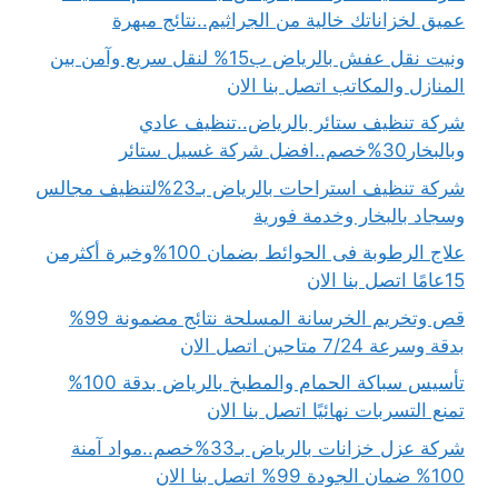
عميق لخزاناتك خالية من الجراثيم..نتائج مبهرة
ونيت نقل عفش بالرياض ب15% لنقل سريع وآمن بين
المنازل والمكاتب اتصل بنا الان
شركة تنظيف ستائر بالرياض..تنظيف عادي
وبالبخار30%خصم..افضل شركة غسيل ستائر
شركة تنظيف استراحات بالرياض بـ23%لتنظيف مجالس
وسجاد بالبخار وخدمة فورية
علاج الرطوبة فى الحوائط بضمان 100%وخبرة أكثرمن
15عامًا اتصل بنا الان
قص وتخريم الخرسانة المسلحة نتائج مضمونة 99%
بدقة وسرعة 7/24 متاحين اتصل الان
تأسيس سباكة الحمام والمطبخ بالرياض بدقة 100%
تمنع التسربات نهائيًا اتصل بنا الان
شركة عزل خزانات بالرياض بـ33%خصم..مواد آمنة
100% ضمان الجودة 99% اتصل بنا الان