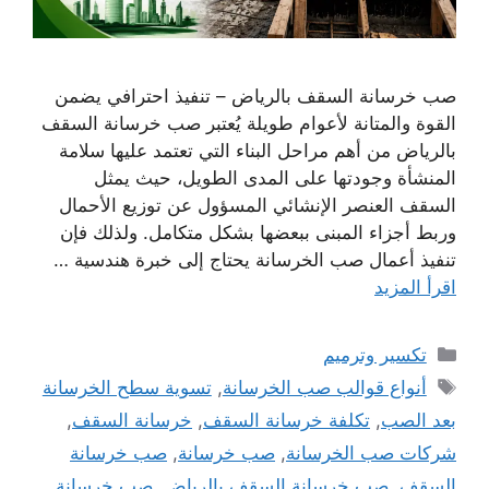
صب خرسانة السقف بالرياض – تنفيذ احترافي يضمن
القوة والمتانة لأعوام طويلة يُعتبر صب خرسانة السقف
بالرياض من أهم مراحل البناء التي تعتمد عليها سلامة
المنشأة وجودتها على المدى الطويل، حيث يمثل
السقف العنصر الإنشائي المسؤول عن توزيع الأحمال
وربط أجزاء المبنى ببعضها بشكل متكامل. ولذلك فإن
تنفيذ أعمال صب الخرسانة يحتاج إلى خبرة هندسية …
اقرأ المزيد
التصنيفات
تكسير وترميم
الوسوم
أنواع قوالب صب الخرسانة
,
تسوية سطح الخرسانة
بعد الصب
,
تكلفة خرسانة السقف
,
خرسانة السقف
,
شركات صب الخرسانة
,
صب خرسانة
,
صب خرسانة
السقف
,
صب خرسانة السقف بالرياض
,
صب خرسانة