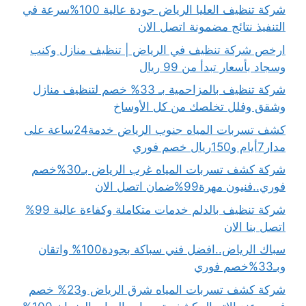
شركة تنظيف العليا الرياض جودة عالية 100%سرعة في
التنفيذ نتائج مضمونة اتصل الان
ارخص شركة تنظيف في الرياض | تنظيف منازل وكنب
وسجاد بأسعار تبدأ من 99 ريال
شركة تنظيف بالمزاحمية بـ 33% خصم لتنظيف منازل
وشقق وفلل تخلصك من كل الأوساخ
كشف تسربات المياه جنوب الرياض خدمة24ساعة على
مدار7أيام و150ريال خصم فوري
شركة كشف تسربات المياه غرب الرياض بـ30%خصم
فوري..فنيون مهرة99%ضمان اتصل الان
شركة تنظيف بالدلم خدمات متكاملة وكفاءة عالية 99%
اتصل بنا الان
سباك الرياض..افضل فني سباكة بجودة100% واتقان
وبـ33%خصم فوري
شركة كشف تسربات المياه شرق الرياض و23% خصم