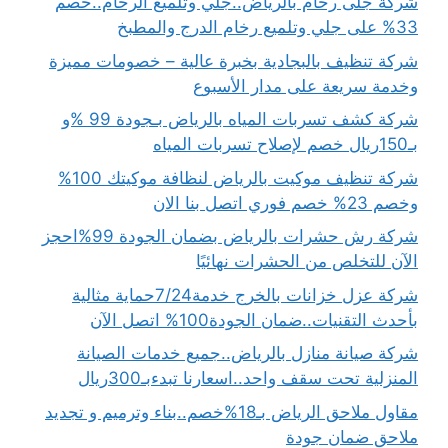
شركة جلى رخام بالرياض..جلي وتلميع الرخام..خصم
33% على جلي وتلميع رخام الدرج والمطبخ
شركة تنظيف بالبجادية بخبرة عالية – خصومات مميزة
وخدمة سريعة على مدار الأسبوع
شركة كشف تسربات المياه بالرياض بـجودة 99 %و
بـ150ريال خصم لإصلاح تسربات المياه
شركة تنظيف موكيت بالرياض لنظافة موكيتك 100%
وخصم 23% خصم فوري اتصل بنا الان
شركة رش حشرات بالرياض بضمان الجودة 99%احجز
الآن للتخلص من الحشرات نهائيًا
شركة عزل خزانات بالخرج خدمة7/24حماية مثالية
بأحدث التقنيات..ضمان الجودة100% اتصل الآن
شركة صيانة منازل بالرياض..جميع خدمات الصيانة
المنزلية تحت سقف واحد..اسعارنا تبدءبـ300ريال
مقاول ملاحق الرياض بـ18%خصم..بناء وترميم و تجديد
ملاحق ضمان جودة