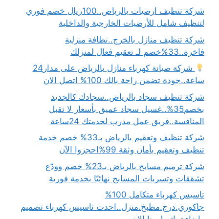
شركة تنظيف ارضيات بالرياض..100ريال خصم فوري
لتنظيف شامل للأرضيات الخارجية والداخلية
شركة تنظيف منازل بالخرج..نظافة منزلية
فاخرة..33%خصم لـ تعقيم فعال لمنزلك
شركة صيانة كهرباء منازل بالرياض على مدار24
ساعة..جودة تضمن راحة بالك 100% اتصل الان
شركة تنظيف سجاد بالرياض..سجادك كالجديد
بخصم35%..غسيل سجاد عميق بأسعار لا تقبل
المنافسة..فريق عمل مدرب لخدمتك 24ساعة
شركة تنظيف وتعقيم بالرياض بـ33% خصم خدمة
تنظيف وتعقيم بأمان وثقة 99%احجزوا الآن
شركة ترميم مسابح بالرياض بـ23% خصم وودّع
تشققات وتسربات المسابح نهائيًا بخدمة فورية
تاسيس كهرباء متكامل 100%
جاكوزي.درج.مطبخ.منزل..احدث تاسيس كهرباء تصميم