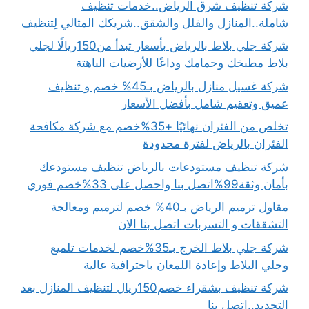
شركة تنظيف شرق الرياض..خدمات تنظيف
شاملة..المنازل والفلل والشقق..شريكك المثالي لِتنظيف
شركة جلي بلاط بالرياض بأسعار تبدأ من150ريالًا لجلي
بلاط مطبخك وحمامك وداعًا للأرضيات الباهتة
شركة غسيل منازل بالرياض بـ45% خصم و تنظيف
عميق وتعقيم شامل بأفضل الأسعار
تخلص من الفئران نهائيًا +35%خصم مع شركة مكافحة
الفئران بالرياض لفترة محدودة
شركة تنظيف مستودعات بالرياض تنظيف مستودعك
بأمان وثقة99%اتصل بنا واحصل على 33%خصم فوري
مقاول ترميم الرياض بـ40% خصم لترميم ومعالجة
التشققات و التسربات اتصل بنا الان
شركة جلي بلاط الخرج بـ35%خصم لخدمات تلميع
وجلي البلاط وإعادة اللمعان باحترافية عالية
شركة تنظيف بشقراء خصم150ريال لتنظيف المنازل بعد
التجديد..اتصل بنا