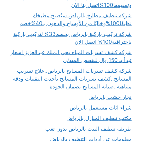
وتعقيمها100%اتصل بنا الان
شركة تنظيف مطابخ بالرياض سيُصبح مطبخك
نظيفًا100%وخاليًا من الأوساخ والدهون بـ40%خصم
شركة تركيب باركية بالرياض بخصم33% لتركيب باركية
باحترافية100% اتصل الان
شركه كشف تسربات المياه بحي الملك عبدالعزيز اسعار
تبدأ بـ 150ريال للفحص المبدئي
شركة كشف تسربات المسابح بالرياض..علاج تسريب
المسابح..كشف تسربات المسابح بأحدث التقنيات ودقة
متناهية..صيانة المسابح بضمان الجودة
نجار خشب بالرياض
شراء اثاث مستعمل بالرياض
مكتب تنظيف المنازل بالرياض
طريقة تنظيف البيت بالرياض بدون تعب
معلومات عن أدوات التنظيف بالرياض