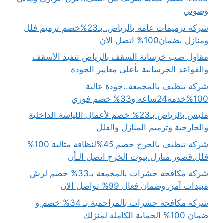
وصوتي
شركة ترميمات عامة بالرياض..بـ23%خصم ترميم فلل
ومنازل بضمان100% اتصل الان
مقاول صب خرسانة السقف بالرياض تنفيذ الأسقف
والقواعد الخرسانية بأعلى معايير الجودة
شركة تنظيف بالمجمعة..جودة عالية
100%خدمة24ساعه و33% خصم فوري
مليس بالرياض بـ23% خصم لأعمال اللياسة الداخلية
والخارجية وترميم المنازل والفلل
شركة تنظيف بالخرج خصم 45%لنظافة مثالية 100%
فلل.قصور.منازل.بيوت الخرج اتصل الـأن
شركة مكافحة حشرات بالمجمعة بـ33% خصم لرش
مبيدات آمن وضمان فعال 99% تواصل الان
شركة مكافحة حشرات بالمزاحمية بـ 34% خصم و
ضمان 100% الحماية الكاملة لمنزلك