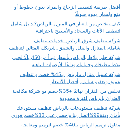
أفضل طريقة لتنظيف الزجاج والمرايا بدون خطوط أو
بقع ولمعان يدوم طويلًا
كيف تتخلص من الغبار في المنزل بالرياض؟ دليل شامل
لتنظيف الأثاث والسجاد والأسطح باحترافية
شركة تنظيف شرق الرياض..خدمات تنظيف
شاملة..المنازل والفلل والشقق..شريكك المثالي لِتنظيف
شركة جلي بلاط بالرياض بأسعار تبدأ من150ريالًا لجلي
بلاط مطبخك وحمامك وداعًا للأرضيات الباهتة
شركة غسيل منازل بالرياض بـ45% خصم و تنظيف
عميق وتعقيم شامل بأفضل الأسعار
تخلص من الفئران نهائيًا +35%خصم مع شركة مكافحة
الفئران بالرياض لفترة محدودة
شركة تنظيف مستودعات بالرياض تنظيف مستودعك
بأمان وثقة99%اتصل بنا واحصل على 33%خصم فوري
مقاول ترميم الرياض بـ40% خصم لترميم ومعالجة