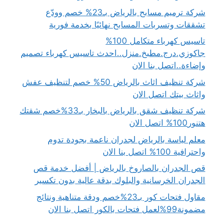
شركة ترميم مسابح بالرياض بـ23% خصم وودّع
تشققات وتسربات المسابح نهائيًا بخدمة فورية
تاسيس كهرباء متكامل 100%
جاكوزي.درج.مطبخ.منزل..احدث تاسيس كهرباء تصميم
وإضاءة..اتصل بنا الان
شركة تنظيف اثاث بالرياض 50% خصم لتنظيف عفش
واثاث بيتك اتصل الان
شركة تنظيف شقق بالرياض بالبخار بـ33%خصم شقتك
هتنور100% اتصل الان
معلم لياسة بالرياض لجدران ناعمة بجودة تدوم
واحترافية 100% اتصل بنا الان
قص الجدران بالصاروخ بالرياض | أفضل خدمة قص
الجدران الخرسانية والبلوك بدقة عالية بدون تكسير
مقاول فتحات كور بـ23%خصم ودقة متناهية ونتائج
مضمونة99%لعمل فتحات بالكور اتصل بنا الان