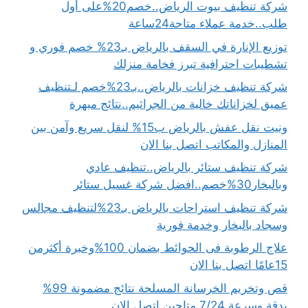
شركة تنظيف بيوت الرياض..خصم20%على أول
طلب..خدمة عملاء متاحة24ساعة
توزيع الإنارة في السقف بالرياض بـ23% خصم فوري و
تشطيبات احترافية تبرز فخامة منزلك
شركة تنظيف خزانات بالرياض..بـ23%خصم لـتنظيف
عميق لخزاناتك خالية من الجراثيم..نتائج مبهرة
ونيت نقل عفش بالرياض ب15% لنقل سريع وآمن بين
المنازل والمكاتب اتصل بنا الان
شركة تنظيف ستائر بالرياض..تنظيف عادي
وبالبخار30%خصم..افضل شركة غسيل ستائر
شركة تنظيف استراحات بالرياض بـ23%لتنظيف مجالس
وسجاد بالبخار وخدمة فورية
علاج الرطوبة فى الحوائط بضمان 100%وخبرة أكثرمن
15عامًا اتصل بنا الان
قص وتخريم الخرسانة المسلحة نتائج مضمونة 99%
بدقة وسرعة 7/24 متاحين اتصل الان