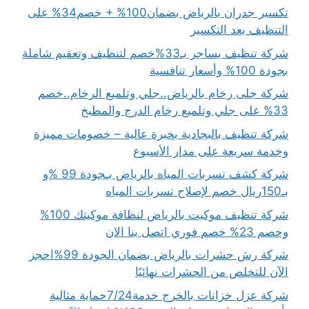
تكسير جدران بالرياض بضمان100% + خصم34% على
التنظيف بعد التكسير
شركة تنظيف بساجر بـ33%خصم لتنظيف وتعقيم شاملة
بجودة 100% وأسعار تنافسية
شركة جلى رخام بالرياض..جلي وتلميع الرخام..خصم
33% على جلي وتلميع رخام الدرج والمطبخ
شركة تنظيف بالبجادية بخبرة عالية – خصومات مميزة
وخدمة سريعة على مدار الأسبوع
شركة كشف تسربات المياه بالرياض بـجودة 99 %و
بـ150ريال خصم لإصلاح تسربات المياه
شركة تنظيف موكيت بالرياض لنظافة موكيتك 100%
وخصم 23% خصم فوري اتصل بنا الان
شركة رش حشرات بالرياض بضمان الجودة 99%احجز
الآن للتخلص من الحشرات نهائيًا
شركة عزل خزانات بالخرج خدمة7/24حماية مثالية