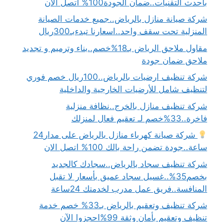
بأحدث التقنيات..ضمان الجودة100% اتصل الآن
شركة صيانة منازل بالرياض..جميع خدمات الصيانة
المنزلية تحت سقف واحد..اسعارنا تبدءبـ300ريال
مقاول ملاحق الرياض بـ18%خصم..بناء وترميم و تجديد
ملاحق ضمان جودة
شركة تنظيف ارضيات بالرياض..100ريال خصم فوري
لتنظيف شامل للأرضيات الخارجية والداخلية
شركة تنظيف منازل بالخرج..نظافة منزلية
فاخرة..33%خصم لـ تعقيم فعال لمنزلك
شركة صيانة كهرباء منازل بالرياض على مدار24
ساعة..جودة تضمن راحة بالك 100% اتصل الان
شركة تنظيف سجاد بالرياض..سجادك كالجديد
بخصم35%..غسيل سجاد عميق بأسعار لا تقبل
المنافسة..فريق عمل مدرب لخدمتك 24ساعة
شركة تنظيف وتعقيم بالرياض بـ33% خصم خدمة
تنظيف وتعقيم بأمان وثقة 99%احجزوا الآن