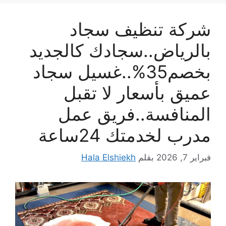
شركة تنظيف سجاد
بالرياض..سجادك كالجديد
بخصم35%..غسيل سجاد
عميق بأسعار لا تقبل
المنافسة..فريق عمل
مدرب لخدمتك 24ساعة
فبراير 7, 2026
بقلم
Hala Elshiekh