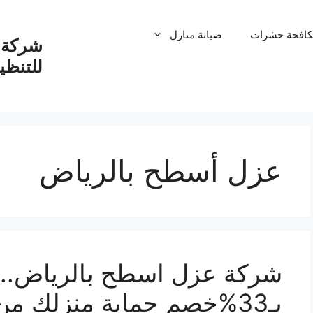
كافحة حشرات
صيانة منازل
شركة ت
للتنظ
عزل أسطح بالرياض
شركة عزل اسطح بالرياض..ما
بـ33%خصم حماية منزلك م