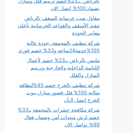
بالرياض..بـ23%خصم ترميم فلل ومنازل
بضمان100% اتصل الان
مقاول صب خرسانة السقف بالرياض
تنفيذ الأسقف والقواعد الخرسانية بأعلى
معايير الجودة
شركة تنظيف بالمجمعة..جودة عالية
100%خدمة24ساعه و33% خصم فوري
مليس بالرياض بـ23% خصم لأعمال
اللياسة الداخلية والخارجية وترميم
المنازل والفلل
شركة تنظيف بالخرج خصم 45%لنظافة
مثالية 100% فلل.قصور.منازل.بيوت
الخرج اتصل الـأن
شركة مكافحة حشرات بالمجمعة بـ33%
خصم لرش مبيدات آمن وضمان فعال
99% تواصل الان