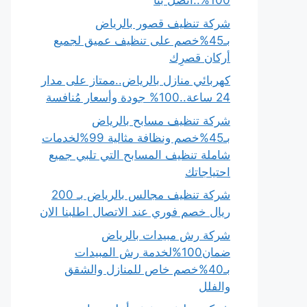
100%..اتصل بنا
شركة تنظيف قصور بالرياض
بـ45%خصم على تنظيف عميق لجميع
أركان قصرِك
كهربائي منازل بالرياض..ممتاز على مدار
24 ساعة..100% جودة وأسعار مُنافسة
شركة تنظيف مسابح بالرياض
بـ45%خصم ونظافة مثالية 99%لخدمات
شاملة تنظيف المسابح التي تلبي جميع
احتياجاتك
شركة تنظيف مجالس بالرياض بـ 200
ريال خصم فوري عند الاتصال اطلبنا الان
شركة رش مبيدات بالرياض
ضمان100%لخدمة رش المبيدات
بـ40%خصم خاص للمنازل والشقق
والفلل