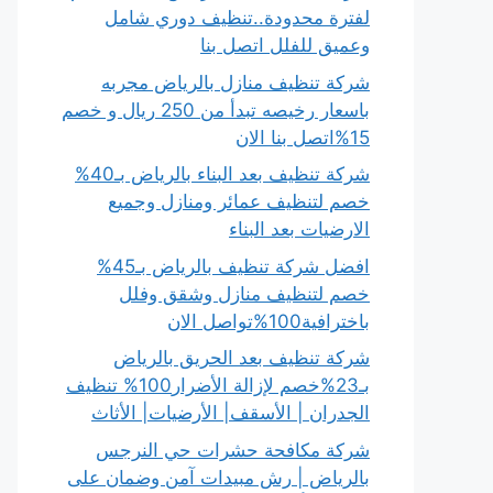
لفترة محدودة..تنظيف دوري شامل
وعميق للفلل اتصل بنا
شركة تنظيف منازل بالرياض مجربه
باسعار رخيصه تبدأ من 250 ريال و خصم
15%اتصل بنا الان
شركة تنظيف بعد البناء بالرياض بـ40%
خصم لتنظيف عمائر ومنازل وجميع
الارضيات بعد البناء
افضل شركة تنظيف بالرياض بـ45%
خصم لتنظيف منازل وشقق وفلل
باخترافية100%تواصل الان
شركة تنظيف بعد الحريق بالرياض
بـ23%خصم لإزالة الأضرار100% تنظيف
الجدران | الأسقف| الأرضيات| الأثاث
شركة مكافحة حشرات حي النرجس
بالرياض | رش مبيدات آمن وضمان على