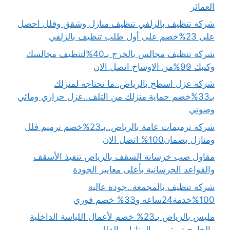
العمائر
شركة تنظيف بالزلفي تنظيف منازل وشقق وفلل احصل
على 23%خصم على أول طلب تنظيف بالزلفي
شركة تنظيف مجالس بالخرج بـ40%لتنظيف مجالسك
وكنبك 99%من الاوساخ اتصل الان
شركة عزل اسطح بالرياض..ما تحتاجه لمنزلك
بـ33%خصم حماية منزلك من التلف..عزل حراري ومائي
وصوتي
شركة ترميمات عامة بالرياض..بـ23%خصم ترميم فلل
ومنازل بضمان100% اتصل الان
مقاول صب خرسانة السقف بالرياض تنفيذ الأسقف
والقواعد الخرسانية بأعلى معايير الجودة
شركة تنظيف بالمجمعة..جودة عالية
100%خدمة24ساعه و33% خصم فوري
مليس بالرياض بـ23% خصم لأعمال اللياسة الداخلية
والخارجية وترميم المنازل والفلل