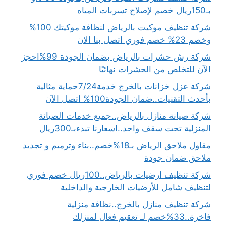
بـ150ريال خصم لإصلاح تسربات المياه
شركة تنظيف موكيت بالرياض لنظافة موكيتك 100%
وخصم 23% خصم فوري اتصل بنا الان
شركة رش حشرات بالرياض بضمان الجودة 99%احجز
الآن للتخلص من الحشرات نهائيًا
شركة عزل خزانات بالخرج خدمة7/24حماية مثالية
بأحدث التقنيات..ضمان الجودة100% اتصل الآن
شركة صيانة منازل بالرياض..جميع خدمات الصيانة
المنزلية تحت سقف واحد..اسعارنا تبدءبـ300ريال
مقاول ملاحق الرياض بـ18%خصم..بناء وترميم و تجديد
ملاحق ضمان جودة
شركة تنظيف ارضيات بالرياض..100ريال خصم فوري
لتنظيف شامل للأرضيات الخارجية والداخلية
شركة تنظيف منازل بالخرج..نظافة منزلية
فاخرة..33%خصم لـ تعقيم فعال لمنزلك