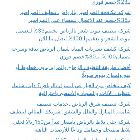
بـ23%خصم فوري
شركة مكافحة الصراصير بالرياض..تنظيف الصراصير
بـ35%خصم عند الاتصال للقضاء على الصراصير
شركة تنظيف بيوت شعر بالرياض بخصم33% لـغسيل
بيوت الشعر و تعقيمها 100% اتصل بنا الان
شركة كشف تسربات المياه شمال الرياض بدقة وسرعة
بضمان100%..بـ30%خصم فوري
أفضل طريقة لتنظيف الزجاج والمرايا بدون خطوط أو
بقع ولمعان يدوم طويلًا
كيف تتخلص من الغبار في المنزل بالرياض؟ دليل شامل
لتنظيف الأثاث والسجاد والأسطح باحترافية
شركة تنظيف شرق الرياض..خدمات تنظيف
شاملة..المنازل والفلل والشقق..شريكك المثالي لِتنظيف
شركة جلي بلاط بالرياض بأسعار تبدأ من150ريالًا لجلي
بلاط مطبخك وحمامك وداعًا للأرضيات الباهتة