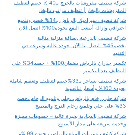
شركة تنظيف مفروشات بالخرج بـ40 % خصم لتنظيف
المفروشات بالبخار | تنظيف مراتب بالبخار
شركة تنظيف سيراميك بالرياض بـ34% خصم وتلميع
احترافي وإزالة أصعب البقع بجوده100% اتصل الان
شركة تنظيف بالدرعية..نظافة منزلية مثالية
بخصم45%..اتصل بنا الآن..جودة عالية وسرعة في
التنفيذ
تكسير جدران بالرياض بضمان100% + خصم34% على
التنظيف بعد التكسير
شركة تنظيف بساجر بـ33%خصم لتنظيف وتعقيم شاملة
بجودة 100% وأسعار تنافسية
شركة جلى رخام بالرياض..جلي وتلميع الرخام..خصم
33% على جلي وتلميع رخام الدرج والمطبخ
شركة تنظيف بالبجادية بخبرة عالية – خصومات مميزة
وخدمة سريعة على مدار الأسبوع
شركة كشف تسربات المياه بالرياض بـجودة 99 %و