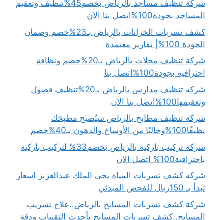
شركة تنظيف مساجد بالرياض بخصم45%تنظيف وتعقيم
المساجد بجودة100%اتصل بنا الان
كشف تسربات الخزانات بالرياض بـ23%خصم وضمان
الجودة 100%| تقارير معتمدة
شركة تنظيف محلات بالرياض بـ20%خصم ونظافة
احترافية بجودة100%اتصل بنا
شركه تنظيف مدارس بالرياض بـ20%تنظيف فصول
وتعقيمها100%اتصل بنا الان
شركة تنظيف مطابخ بالرياض سيُصبح مطبخك
نظيفًا100%وخاليًا من الأوساخ والدهون بـ40%خصم
شركة تركيب باركية بالرياض بخصم33% لتركيب باركية
باحترافية100% اتصل الان
شركه كشف تسربات المياه بحي الملك عبدالعزيز اسعار
تبدأ بـ 150ريال للفحص المبدئي
شركة كشف تسربات المسابح بالرياض..علاج تسريب
المسابح..كشف تسربات المسابح بأحدث التقنيات ودقة