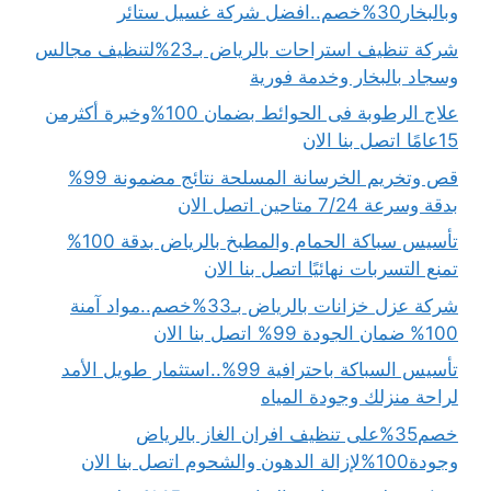
وبالبخار30%خصم..افضل شركة غسيل ستائر
شركة تنظيف استراحات بالرياض بـ23%لتنظيف مجالس
وسجاد بالبخار وخدمة فورية
علاج الرطوبة فى الحوائط بضمان 100%وخبرة أكثرمن
15عامًا اتصل بنا الان
قص وتخريم الخرسانة المسلحة نتائج مضمونة 99%
بدقة وسرعة 7/24 متاحين اتصل الان
تأسيس سباكة الحمام والمطبخ بالرياض بدقة 100%
تمنع التسربات نهائيًا اتصل بنا الان
شركة عزل خزانات بالرياض بـ33%خصم..مواد آمنة
100% ضمان الجودة 99% اتصل بنا الان
تأسيس السباكة باحترافية 99%..استثمار طويل الأمد
لراحة منزلك وجودة المياه
خصم35%على تنظيف افران الغاز بالرياض
وجودة100%لإزالة الدهون والشحوم اتصل بنا الان