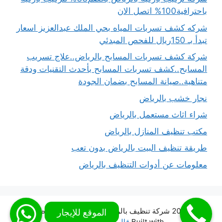
باحترافية100% اتصل الان
شركه كشف تسربات المياه بحي الملك عبدالعزيز اسعار
تبدأ بـ 150ريال للفحص المبدئي
شركة كشف تسربات المسابح بالرياض..علاج تسريب
المسابح..كشف تسربات المسابح بأحدث التقنيات ودقة
متناهية..صيانة المسابح بضمان الجودة
نجار خشب بالرياض
شراء اثاث مستعمل بالرياض
مكتب تنظيف المنازل بالرياض
طريقة تنظيف البيت بالرياض بدون تعب
معلومات عن أدوات التنظيف بالرياض
© 2026 شركة تنظيف بالرياض شركة المملكة للتنظيف
•
Built with
قالب GeneratePress