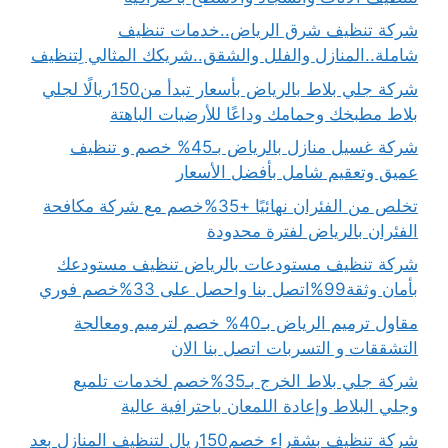
شركة تنظيف شرق الرياض..خدمات تنظيف
شاملة..المنازل والفلل والشقق..شريكك المثالي لِتنظيف
شركة جلي بلاط بالرياض بأسعار تبدأ من150ريالًا لجلي
بلاط مطبخك وحمامك وداعًا للأرضيات الباهتة
شركة غسيل منازل بالرياض بـ45% خصم و تنظيف
عميق وتعقيم شامل بأفضل الأسعار
تخلص من الفئران نهائيًا +35%خصم مع شركة مكافحة
الفئران بالرياض لفترة محدودة
شركة تنظيف مستودعات بالرياض تنظيف مستودعك
بأمان وثقة99%اتصل بنا واحصل على 33%خصم فوري
مقاول ترميم الرياض بـ40% خصم لترميم ومعالجة
التشققات و التسربات اتصل بنا الان
شركة جلي بلاط الخرج بـ35%خصم لخدمات تلميع
وجلي البلاط وإعادة اللمعان باحترافية عالية
شركة تنظيف بشقراء خصم150ريال لتنظيف المنازل بعد