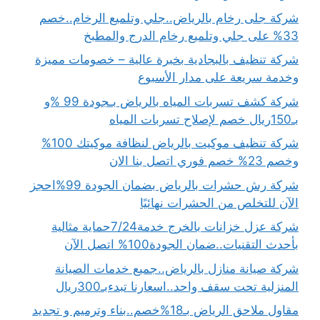
شركة جلى رخام بالرياض..جلي وتلميع الرخام..خصم
33% على جلي وتلميع رخام الدرج والمطبخ
شركة تنظيف بالبجادية بخبرة عالية – خصومات مميزة
وخدمة سريعة على مدار الأسبوع
شركة كشف تسربات المياه بالرياض بـجودة 99 %و
بـ150ريال خصم لإصلاح تسربات المياه
شركة تنظيف موكيت بالرياض لنظافة موكيتك 100%
وخصم 23% خصم فوري اتصل بنا الان
شركة رش حشرات بالرياض بضمان الجودة 99%احجز
الآن للتخلص من الحشرات نهائيًا
شركة عزل خزانات بالخرج خدمة7/24حماية مثالية
بأحدث التقنيات..ضمان الجودة100% اتصل الآن
شركة صيانة منازل بالرياض..جميع خدمات الصيانة
المنزلية تحت سقف واحد..اسعارنا تبدءبـ300ريال
مقاول ملاحق الرياض بـ18%خصم..بناء وترميم و تجديد