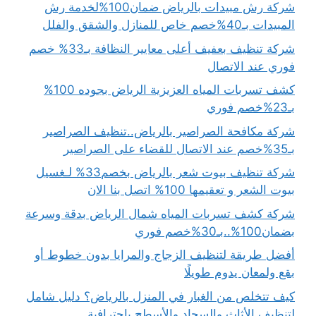
شركة رش مبيدات بالرياض ضمان100%لخدمة رش
المبيدات بـ40%خصم خاص للمنازل والشقق والفلل
شركة تنظيف بعفيف أعلى معايير النظافة بـ33% خصم
فوري عند الاتصال
كشف تسربات المياه العزيزية الرياض بجوده 100%
بـ23%خصم فوري
شركة مكافحة الصراصير بالرياض..تنظيف الصراصير
بـ35%خصم عند الاتصال للقضاء على الصراصير
شركة تنظيف بيوت شعر بالرياض بخصم33% لـغسيل
بيوت الشعر و تعقيمها 100% اتصل بنا الان
شركة كشف تسربات المياه شمال الرياض بدقة وسرعة
بضمان100%..بـ30%خصم فوري
أفضل طريقة لتنظيف الزجاج والمرايا بدون خطوط أو
بقع ولمعان يدوم طويلًا
كيف تتخلص من الغبار في المنزل بالرياض؟ دليل شامل
لتنظيف الأثاث والسجاد والأسطح باحترافية