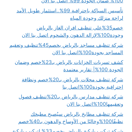
100% ضمان الجودة 99% اتصل بنا الان
تأسيس السباكة باحترافية 99%..استثمار طويل الأمد
لراحة منزلك وجودة المياه
خصم35%على تنظيف افران الغاز بالرياض
وجودة100%لإزالة الدهون والشحوم اتصل بنا الان
شركة تنظيف مساجد بالرياض بخصم45%تنظيف وتعقيم
المساجد بجودة100%اتصل بنا الان
كشف تسربات الخزانات بالرياض بـ23%خصم وضمان
الجودة 100%| تقارير معتمدة
شركة تنظيف محلات بالرياض بـ20%خصم ونظافة
احترافية بجودة100%اتصل بنا
شركه تنظيف مدارس بالرياض بـ20%تنظيف فصول
وتعقيمها100%اتصل بنا الان
شركة تنظيف مطابخ بالرياض سيُصبح مطبخك
نظيفًا100%وخاليًا من الأوساخ والدهون بـ40%خصم
شركة تركيب باركية بالرياض بخصم33% لتركيب باركية