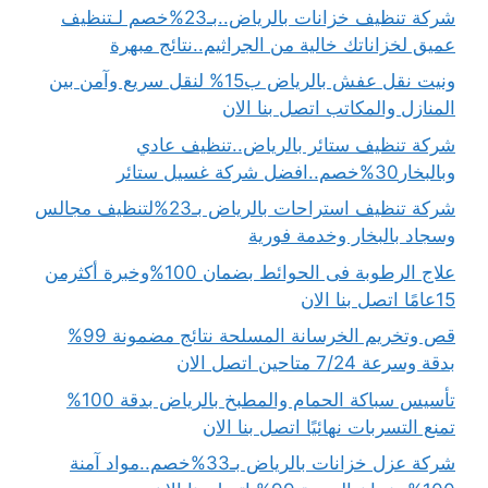
شركة تنظيف خزانات بالرياض..بـ23%خصم لـتنظيف
عميق لخزاناتك خالية من الجراثيم..نتائج مبهرة
ونيت نقل عفش بالرياض ب15% لنقل سريع وآمن بين
المنازل والمكاتب اتصل بنا الان
شركة تنظيف ستائر بالرياض..تنظيف عادي
وبالبخار30%خصم..افضل شركة غسيل ستائر
شركة تنظيف استراحات بالرياض بـ23%لتنظيف مجالس
وسجاد بالبخار وخدمة فورية
علاج الرطوبة فى الحوائط بضمان 100%وخبرة أكثرمن
15عامًا اتصل بنا الان
قص وتخريم الخرسانة المسلحة نتائج مضمونة 99%
بدقة وسرعة 7/24 متاحين اتصل الان
تأسيس سباكة الحمام والمطبخ بالرياض بدقة 100%
تمنع التسربات نهائيًا اتصل بنا الان
شركة عزل خزانات بالرياض بـ33%خصم..مواد آمنة