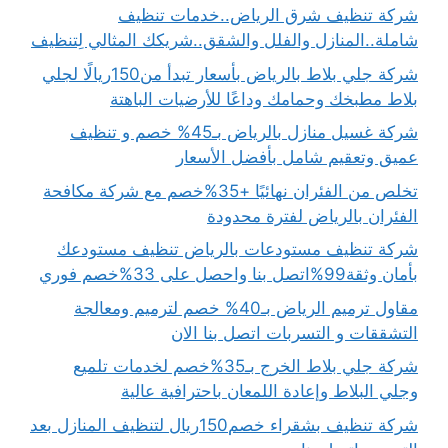
شركة تنظيف شرق الرياض..خدمات تنظيف
شاملة..المنازل والفلل والشقق..شريكك المثالي لِتنظيف
شركة جلي بلاط بالرياض بأسعار تبدأ من150ريالًا لجلي
بلاط مطبخك وحمامك وداعًا للأرضيات الباهتة
شركة غسيل منازل بالرياض بـ45% خصم و تنظيف
عميق وتعقيم شامل بأفضل الأسعار
تخلص من الفئران نهائيًا +35%خصم مع شركة مكافحة
الفئران بالرياض لفترة محدودة
شركة تنظيف مستودعات بالرياض تنظيف مستودعك
بأمان وثقة99%اتصل بنا واحصل على 33%خصم فوري
مقاول ترميم الرياض بـ40% خصم لترميم ومعالجة
التشققات و التسربات اتصل بنا الان
شركة جلي بلاط الخرج بـ35%خصم لخدمات تلميع
وجلي البلاط وإعادة اللمعان باحترافية عالية
شركة تنظيف بشقراء خصم150ريال لتنظيف المنازل بعد