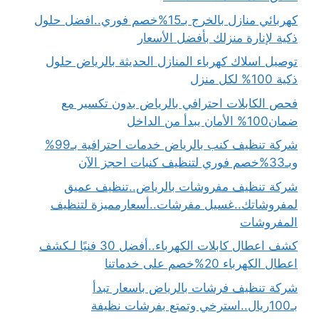
كهربائي منازل بالخرج بـ15%خصم فوري..افضل حلول
ذكية لإنارة منزلك بأفضل الأسعار
توصيل اسلاك كهرباء المنازل الحديثة بالرياض حلول
ذكية 100% لكل منزل
فحص الكابلات احترافي بالرياض بدون تكسير مع
ضمان100% الأمان يبدأ من الداخل
شركة تنظيف كنب بالرياض خدمات احترافية بـ99%
وبـ33%خصم فوري لتنظيف كنبات احجز الآن
شركة تنظيف مفروشات بالرياض..تنظيف عميق
لمفروشاتك..غسيل مفرشات..أسعارمميزة لتنظيف
المفروشات
كشف اعطال كابلات الكهرباء..أفضل 30 فنيًا لـكشف
اعطال الكهرباء 20%خصم على خدماتنا
شركة تنظيف فرشات بالرياض باسعار تبدأ
بـ100ريال..استرخي وتمتع بفرشات نظيفة