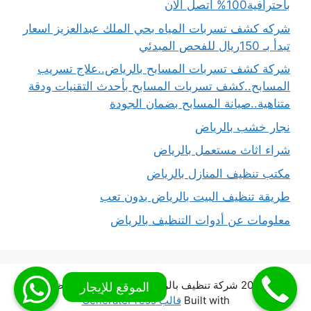
باحترافية100% اتصل الان
شركه كشف تسربات المياه بحي الملك عبدالعزيز اسعار
تبدأ بـ 150ريال للفحص المبدئي
شركة كشف تسربات المسابح بالرياض..علاج تسريب
المسابح..كشف تسربات المسابح بأحدث التقنيات ودقة
متناهية..صيانة المسابح بضمان الجودة
نجار خشب بالرياض
شراء اثاث مستعمل بالرياض
مكتب تنظيف المنازل بالرياض
طريقة تنظيف البيت بالرياض بدون تعب
معلومات عن أدوات التنظيف بالرياض
© 2026 شركة تنظيف بالرياض شركة المملكة للتنظيف
•
Built with
قالب GeneratePress