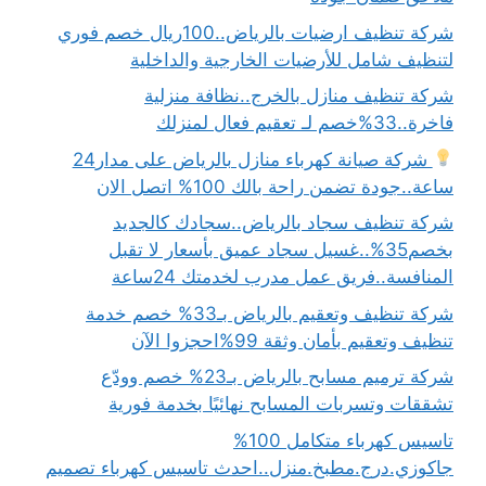
شركة تنظيف ارضيات بالرياض..100ريال خصم فوري
لتنظيف شامل للأرضيات الخارجية والداخلية
شركة تنظيف منازل بالخرج..نظافة منزلية
فاخرة..33%خصم لـ تعقيم فعال لمنزلك
شركة صيانة كهرباء منازل بالرياض على مدار24
ساعة..جودة تضمن راحة بالك 100% اتصل الان
شركة تنظيف سجاد بالرياض..سجادك كالجديد
بخصم35%..غسيل سجاد عميق بأسعار لا تقبل
المنافسة..فريق عمل مدرب لخدمتك 24ساعة
شركة تنظيف وتعقيم بالرياض بـ33% خصم خدمة
تنظيف وتعقيم بأمان وثقة 99%احجزوا الآن
شركة ترميم مسابح بالرياض بـ23% خصم وودّع
تشققات وتسربات المسابح نهائيًا بخدمة فورية
تاسيس كهرباء متكامل 100%
جاكوزي.درج.مطبخ.منزل..احدث تاسيس كهرباء تصميم