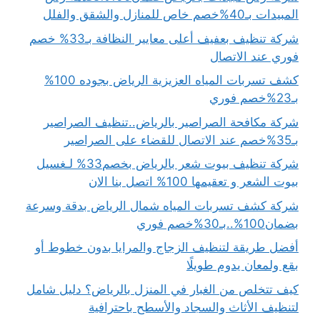
المبيدات بـ40%خصم خاص للمنازل والشقق والفلل
شركة تنظيف بعفيف أعلى معايير النظافة بـ33% خصم
فوري عند الاتصال
كشف تسربات المياه العزيزية الرياض بجوده 100%
بـ23%خصم فوري
شركة مكافحة الصراصير بالرياض..تنظيف الصراصير
بـ35%خصم عند الاتصال للقضاء على الصراصير
شركة تنظيف بيوت شعر بالرياض بخصم33% لـغسيل
بيوت الشعر و تعقيمها 100% اتصل بنا الان
شركة كشف تسربات المياه شمال الرياض بدقة وسرعة
بضمان100%..بـ30%خصم فوري
أفضل طريقة لتنظيف الزجاج والمرايا بدون خطوط أو
بقع ولمعان يدوم طويلًا
كيف تتخلص من الغبار في المنزل بالرياض؟ دليل شامل
لتنظيف الأثاث والسجاد والأسطح باحترافية