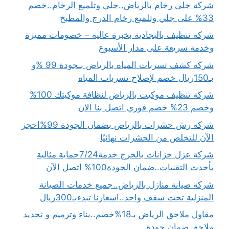
شركة جلى رخام بالرياض..جلي وتلميع الرخام..خصم
33% على جلي وتلميع رخام الدرج والمطبخ
شركة تنظيف بالبجادية بخبرة عالية – خصومات مميزة
وخدمة سريعة على مدار الأسبوع
شركة كشف تسربات المياه بالرياض بـجودة 99 %و
بـ150ريال خصم لإصلاح تسربات المياه
شركة تنظيف موكيت بالرياض لنظافة موكيتك 100%
وخصم 23% خصم فوري اتصل بنا الان
شركة رش حشرات بالرياض بضمان الجودة 99%احجز
الآن للتخلص من الحشرات نهائيًا
شركة عزل خزانات بالخرج خدمة7/24حماية مثالية
بأحدث التقنيات..ضمان الجودة100% اتصل الآن
شركة صيانة منازل بالرياض..جميع خدمات الصيانة
المنزلية تحت سقف واحد..اسعارنا تبدءبـ300ريال
مقاول ملاحق الرياض بـ18%خصم..بناء وترميم و تجديد
ملاحق ضمان جودة