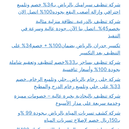
شركة تنظيف سيراميك بالرياض بـ34% خصم وتلميع
احترافي وإزالة أصعب البقع بجوده100% اتصل الان
شركة تنظيف بالدرعية..نظافة منزلية مثالية
بخصم45%..اتصل بنا الآن..جودة عالية وسرعة في
التنفيذ
تكسير جدران بالرياض بضمان100% + خصم34% على
التنظيف بعد التكسير
شركة تنظيف بساجر بـ33%خصم لتنظيف وتعقيم شاملة
بجودة 100% وأسعار تنافسية
شركة جلى رخام بالرياض..جلي وتلميع الرخام..خصم
33% على جلي وتلميع رخام الدرج والمطبخ
شركة تنظيف بالبجادية بخبرة عالية – خصومات مميزة
وخدمة سريعة على مدار الأسبوع
شركة كشف تسربات المياه بالرياض بـجودة 99 %و
بـ150ريال خصم لإصلاح تسربات المياه