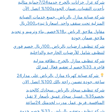
شركة عزل خزانات بالخرج خدمة7/24حماية مثالية
بأحدث التقنيات..ضمان الجودة100% اتصل الآن
شركة صيانة منازل بالرياض..جميع خدمات الصيانة
المنزلية تحت سقف واحد..اسعارنا تبدءبـ300ريال
مقاول ملاحق الرياض بـ18%خصم..بناء وترميم و تجديد
ملاحق ضمان جودة
شركة تنظيف ارضيات بالرياض..100ريال خصم فوري
لتنظيف شامل للأرضيات الخارجية والداخلية
شركة تنظيف منازل بالخرج..نظافة منزلية
فاخرة..33%خصم لـ تعقيم فعال لمنزلك
شركة صيانة كهرباء منازل بالرياض على مدار24
ساعة..جودة تضمن راحة بالك 100% اتصل الان
شركة تنظيف سجاد بالرياض..سجادك كالجديد
بخصم35%..غسيل سجاد عميق بأسعار لا تقبل
المنافسة..فريق عمل مدرب لخدمتك 24ساعة
شركة تنظيف وتعقيم بالرياض بـ33% خصم خدمة