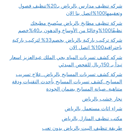
شركه تنظيف مدارس بالرياض بـ20%تنظيف فصول
وتعقيمها100%اتصل بنا الان
شركة تنظيف مطابخ بالرياض سيُصبح مطبخك
نظيفًا100%وخاليًا من الأوساخ والدهون بـ40%خصم
شركة تركيب باركية بالرياض بخصم33% لتركيب باركية
باحترافية100% اتصل الان
شركه كشف تسربات المياه بحي الملك عبدالعزيز اسعار
تبدأ بـ 150ريال للفحص المبدئي
شركة كشف تسربات المسابح بالرياض..علاج تسريب
المسابح..كشف تسربات المسابح بأحدث التقنيات ودقة
متناهية..صيانة المسابح بضمان الجودة
نجار خشب بالرياض
شراء اثاث مستعمل بالرياض
مكتب تنظيف المنازل بالرياض
طريقة تنظيف البيت بالرياض بدون تعب