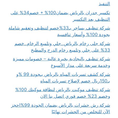
التنفيذ
تكسير جدران بالرياض بضمان100% + خصم34% على
التنظيف بعد التكسير
شركة تنظيف بساجر بـ33%خصم لتنظيف وتعقيم شاملة
بجودة 100% وأسعار تنافسية
شركة جلى رخام بالرياض..جلي وتلميع الرخام..خصم
33% على جلي وتلميع رخام الدرج والمطبخ
شركة تنظيف بالبجادية بخبرة عالية – خصومات مميزة
وخدمة سريعة على مدار الأسبوع
شركة كشف تسربات المياه بالرياض بـجودة 99 %و
بـ150ريال خصم لإصلاح تسربات المياه
شركة تنظيف موكيت بالرياض لنظافة موكيتك 100%
وخصم 23% خصم فوري اتصل بنا الان
شركة رش حشرات بالرياض بضمان الجودة 99%احجز
الآن للتخلص من الحشرات نهائيًا