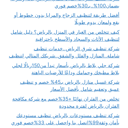
بضمان100%..بـ30%خصم فوري
أفضل طريقة لتنظيف الزجاج والمرايا بدون خطوط أو
بقع ولمعان يدوم طويلًا
كيف تتخلص من الغبار في المنزل بالرياض؟ دليل شامل
لتنظيف الأثاث والسجاد والأسطح باحترافية
شركة تنظيف شرق الرياض..خدمات تنظيف
شاملة..المنازل والفلل والشقق..شريكك المثالي لِتنظيف
شركة جلي بلاط بالرياض بأسعار تبدأ من150ريالًا لجلي
بلاط مطبخك وحمامك وداعًا للأرضيات الباهتة
شركة غسيل منازل بالرياض بـ45% خصم و تنظيف
عميق وتعقيم شامل بأفضل الأسعار
تخلص من الفئران نهائيًا +35%خصم مع شركة مكافحة
الفئران بالرياض لفترة محدودة
شركة تنظيف مستودعات بالرياض تنظيف مستودعك
بأمان وثقة99%اتصل بنا واحصل على 33%خصم فوري