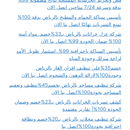
قص وتخريم الخرسانة المسلحة نتائج مضمونة 99%
بدقة وسرعة 7/24 متاحين اتصل الان
تأسيس سباكة الحمام والمطبخ بالرياض بدقة 100%
تمنع التسربات نهائيًا اتصل بنا الان
شركة عزل خزانات بالرياض بـ33%خصم..مواد آمنة
100% ضمان الجودة 99% اتصل بنا الان
تأسيس السباكة باحترافية 99%..استثمار طويل الأمد
لراحة منزلك وجودة المياه
خصم35%على تنظيف افران الغاز بالرياض
وجودة100%لإزالة الدهون والشحوم اتصل بنا الان
شركة تنظيف مساجد بالرياض بخصم45%تنظيف وتعقيم
المساجد بجودة100%اتصل بنا الان
كشف تسربات الخزانات بالرياض بـ23%خصم وضمان
الجودة 100%| تقارير معتمدة
شركة تنظيف محلات بالرياض بـ20%خصم ونظافة
احترافية بجودة100%اتصل بنا