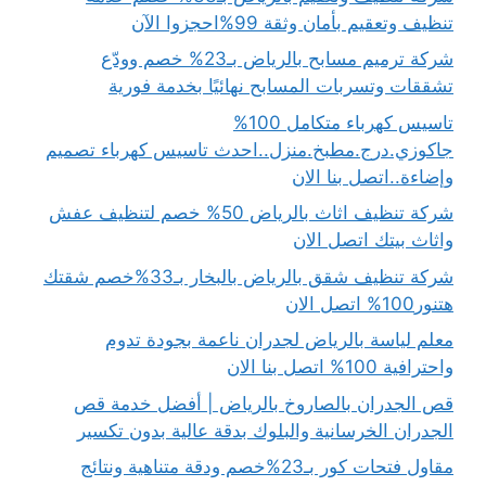
تنظيف وتعقيم بأمان وثقة 99%احجزوا الآن
شركة ترميم مسابح بالرياض بـ23% خصم وودّع
تشققات وتسربات المسابح نهائيًا بخدمة فورية
تاسيس كهرباء متكامل 100%
جاكوزي.درج.مطبخ.منزل..احدث تاسيس كهرباء تصميم
وإضاءة..اتصل بنا الان
شركة تنظيف اثاث بالرياض 50% خصم لتنظيف عفش
واثاث بيتك اتصل الان
شركة تنظيف شقق بالرياض بالبخار بـ33%خصم شقتك
هتنور100% اتصل الان
معلم لياسة بالرياض لجدران ناعمة بجودة تدوم
واحترافية 100% اتصل بنا الان
قص الجدران بالصاروخ بالرياض | أفضل خدمة قص
الجدران الخرسانية والبلوك بدقة عالية بدون تكسير
مقاول فتحات كور بـ23%خصم ودقة متناهية ونتائج