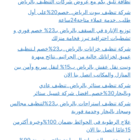
نظافة تليق بكم مع عروض شركات التنظيف بالرياض
شركة تنظيف بيوت الرياض..خصم20%على أول
طلب..خدمة عملاء متاحة24ساعة
توزيع الإنارة في السقف بالرياض بـ23% خصم فوري و
تشطيبات احترافية تبرز فخامة منزلك
شركة تنظيف خزانات بالرياض..بـ23%خصم لـتنظيف
عميق لخزاناتك خالية من الجراثيم..نتائج مبهرة
ونيت نقل عفش بالرياض ب15% لنقل سريع وآمن بين
المنازل والمكاتب اتصل بنا الان
شركة تنظيف ستائر بالرياض..تنظيف عادي
وبالبخار30%خصم..افضل شركة غسيل ستائر
شركة تنظيف استراحات بالرياض بـ23%لتنظيف مجالس
وسجاد بالبخار وخدمة فورية
علاج الرطوبة فى الحوائط بضمان 100%وخبرة أكثرمن
15عامًا اتصل بنا الان