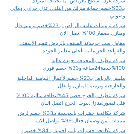
شركة عزل اسطح بالرياض..ما تحتاجه لمنزلك
بـ33%خصم حماية منزلك من التلف..عزل حراري ومائي
وصوتي
شركة ترميمات عامة بالرياض..بـ23%خصم ترميم فلل
ومنازل بضمان100% اتصل الان
مقاول صب خرسانة السقف بالرياض تنفيذ الأسقف
والقواعد الخرسانية بأعلى معايير الجودة
شركة تنظيف بالمجمعة..جودة عالية
100%خدمة24ساعه و33% خصم فوري
مليس بالرياض بـ23% خصم لأعمال اللياسة الداخلية
والخارجية وترميم المنازل والفلل
شركة تنظيف بالخرج خصم 45%لنظافة مثالية 100%
فلل.قصور.منازل.بيوت الخرج اتصل الـأن
شركة مكافحة حشرات بالمجمعة بـ33% خصم لرش
مبيدات آمن وضمان فعال 99% تواصل الان
شركة مكافحة حشرات بالمزاحمية بـ 34% خصم و