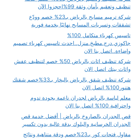
تنظيف وتعقيم بأمان وثقة 99%احجزوا الآن
شركة ترميم مسابح بالرياض بـ23% خصم وودّع
تشققات وتسربات المسابح نهائيًا بخدمة فورية
تاسيس كهرباء متكامل 100%
جاكوزي.درج.مطبخ.منزل..احدث تاسيس كهرباء تصميم
وإضاءة..اتصل بنا الان
شركة تنظيف اثاث بالرياض 50% خصم لتنظيف عفش
واثاث بيتك اتصل الان
شركة تنظيف شقق بالرياض بالبخار بـ33%خصم شقتك
هتنور100% اتصل الان
معلم لياسة بالرياض لجدران ناعمة بجودة تدوم
واحترافية 100% اتصل بنا الان
قص الجدران بالصاروخ بالرياض | أفضل خدمة قص
الجدران الخرسانية والبلوك بدقة عالية بدون تكسير
مقاول فتحات كور بـ23%خصم ودقة متناهية ونتائج