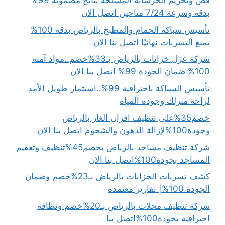
قص وتخريم الخرسانة المسلحة نتائج مضمونة 99%
بدقة وسرعة 7/24 متاحين اتصل الان
تأسيس سباكة الحمام والمطبخ بالرياض بدقة 100%
تمنع التسربات نهائيًا اتصل بنا الان
شركة عزل خزانات بالرياض بـ33%خصم..مواد آمنة
100% ضمان الجودة 99% اتصل بنا الان
تأسيس السباكة باحترافية 99%..استثمار طويل الأمد
لراحة منزلك وجودة المياه
خصم35%على تنظيف افران الغاز بالرياض
وجودة100%لإزالة الدهون والشحوم اتصل بنا الان
شركة تنظيف مساجد بالرياض بخصم45%تنظيف وتعقيم
المساجد بجودة100%اتصل بنا الان
كشف تسربات الخزانات بالرياض بـ23%خصم وضمان
الجودة 100%| تقارير معتمدة
شركة تنظيف محلات بالرياض بـ20%خصم ونظافة
احترافية بجودة100%اتصل بنا