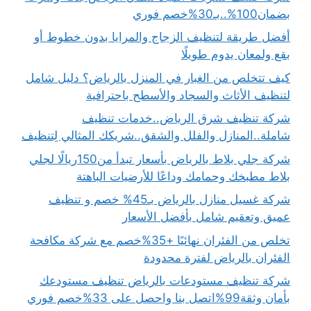
بضمان100%..بـ30%خصم فوري
أفضل طريقة لتنظيف الزجاج والمرايا بدون خطوط أو
بقع ولمعان يدوم طويلًا
كيف تتخلص من الغبار في المنزل بالرياض؟ دليل شامل
لتنظيف الأثاث والسجاد والأسطح باحترافية
شركة تنظيف شرق الرياض..خدمات تنظيف
شاملة..المنازل والفلل والشقق..شريكك المثالي لِتنظيف
شركة جلي بلاط بالرياض بأسعار تبدأ من150ريالًا لجلي
بلاط مطبخك وحمامك وداعًا للأرضيات الباهتة
شركة غسيل منازل بالرياض بـ45% خصم و تنظيف
عميق وتعقيم شامل بأفضل الأسعار
تخلص من الفئران نهائيًا +35%خصم مع شركة مكافحة
الفئران بالرياض لفترة محدودة
شركة تنظيف مستودعات بالرياض تنظيف مستودعك
بأمان وثقة99%اتصل بنا واحصل على 33%خصم فوري