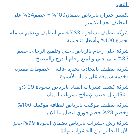
التنفيذ
تكسير جدران بالرياض بضمان100% + خصم34% على
التنظيف بعد التكسير
شركة تنظيف بساجر بـ33%خصم لتنظيف وتعقيم شاملة
بجودة 100% وأسعار تنافسية
شركة جلى رخام بالرياض..جلي وتلميع الرخام..خصم
33% على جلي وتلميع رخام الدرج والمطبخ
شركة تنظيف بالبجادية بخبرة عالية – خصومات مميزة
وخدمة سريعة على مدار الأسبوع
شركة كشف تسربات المياه بالرياض بـجودة 99 %و
بـ150ريال خصم لإصلاح تسربات المياه
شركة تنظيف موكيت بالرياض لنظافة موكيتك 100%
وخصم 23% خصم فوري اتصل بنا الان
شركة رش حشرات بالرياض بضمان الجودة 99%احجز
الآن للتخلص من الحشرات نهائيًا