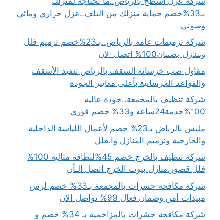
شركة عزل اسطح بالرياض..ما تحتاجه لمنزلك
بـ33%خصم حماية منزلك من التلف..عزل حراري ومائي
وصوتي
شركة ترميمات عامة بالرياض..بـ23%خصم ترميم فلل
ومنازل بضمان100% اتصل الان
مقاول صب خرسانة السقف بالرياض تنفيذ الأسقف
والقواعد الخرسانية بأعلى معايير الجودة
شركة تنظيف بالمجمعة..جودة عالية
100%خدمة24ساعه و33% خصم فوري
مليس بالرياض بـ23% خصم لأعمال اللياسة الداخلية
والخارجية وترميم المنازل والفلل
شركة تنظيف بالخرج خصم 45%لنظافة مثالية 100%
فلل.قصور.منازل.بيوت الخرج اتصل الـأن
شركة مكافحة حشرات بالمجمعة بـ33% خصم لرش
مبيدات آمن وضمان فعال 99% تواصل الان
شركة مكافحة حشرات بالمزاحمية بـ 34% خصم و