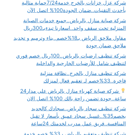
شركة عزل خزانات بالخرج خدمة7/24حماية مثالية
بأحدث التقنيات..ضمان الجودة100% اتصل الآن
شركة صيانة منازل بالرياض..جميع خدمات الصيانة
المنزلية تحت سقف واحد..اسعارنا تبدءبـ300ريال
مقاول ملاحق الرياض بـ18%خصم..بناء وترميم و تجديد
ملاحق ضمان جودة
شركة تنظيف ارضيات بالرياض..100ريال خصم فوري
لتنظيف شامل للأرضيات الخارجية والداخلية
شركة تنظيف منازل بالخرج..نظافة منزلية
فاخرة..33%خصم لـ تعقيم فعال لمنزلك
شركة صيانة كهرباء منازل بالرياض على مدار24
ساعة..جودة تضمن راحة بالك 100% اتصل الان
شركة تنظيف سجاد بالرياض..سجادك كالجديد
بخصم35%..غسيل سجاد عميق بأسعار لا تقبل
المنافسة..فريق عمل مدرب لخدمتك 24ساعة
شركة تنظيف وتعقيم بالرياض بـ33% خصم خدمة