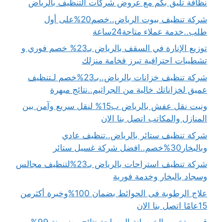
نظافة تليق بكم مع عروض شركات التنظيف بالرياض
شركة تنظيف بيوت الرياض..خصم20%على أول
طلب..خدمة عملاء متاحة24ساعة
توزيع الإنارة في السقف بالرياض بـ23% خصم فوري و
تشطيبات احترافية تبرز فخامة منزلك
شركة تنظيف خزانات بالرياض..بـ23%خصم لـتنظيف
عميق لخزاناتك خالية من الجراثيم..نتائج مبهرة
ونيت نقل عفش بالرياض ب15% لنقل سريع وآمن بين
المنازل والمكاتب اتصل بنا الان
شركة تنظيف ستائر بالرياض..تنظيف عادي
وبالبخار30%خصم..افضل شركة غسيل ستائر
شركة تنظيف استراحات بالرياض بـ23%لتنظيف مجالس
وسجاد بالبخار وخدمة فورية
علاج الرطوبة فى الحوائط بضمان 100%وخبرة أكثرمن
15عامًا اتصل بنا الان